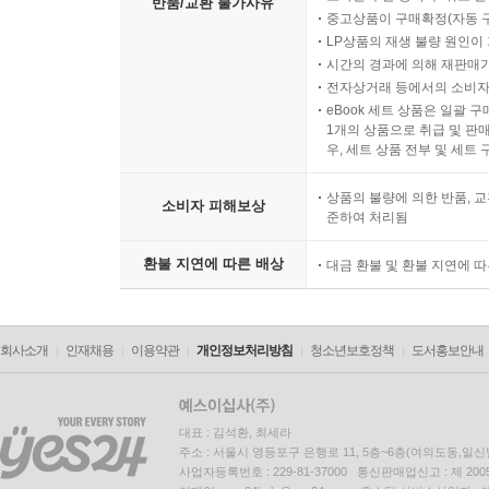
반품/교환 불가사유
중고상품이 구매확정(자동 
LP상품의 재생 불량 원인이 기
시간의 경과에 의해 재판매가
전자상거래 등에서의 소비자
eBook 세트 상품은 일괄 
1개의 상품으로 취급 및 판매
우, 세트 상품 전부 및 세트
상품의 불량에 의한 반품, 교
소비자 피해보상
준하여 처리됨
환불 지연에 따른 배상
대금 환불 및 환불 지연에 
회사소개
인재채용
이용약관
개인정보처리방침
청소년보호정책
도서홍보안내
대표 : 김석환, 최세라
주소 : 서울시 영등포구 은행로 11, 5층~6층(여의도동,일신
사업자등록번호 : 229-81-37000 통신판매업신고 : 제 200