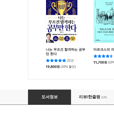
나는 무조건 합격하는 공부
마르크스의 
만 한다
22건
11,700
원
(10
19,800
원
(10% 할인)
일본 중세적 세계의 형성
도서정보
리뷰/한줄평
(1/0)