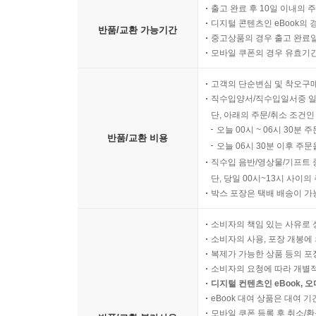
출고 완료 후 10일 이내의 
디지털 콘텐츠인 eBook의 
반품/교환 가능기간
중고상품의 경우 출고 완료일
모바일 쿠폰의 경우 유효기간(
고객의 단순변심 및 착오구
직수입양서/직수입일서중 일
단, 아래의 주문/취소 조건인
오늘 00시 ~ 06시 30분 
반품/교환 비용
오늘 06시 30분 이후 주문
직수입 음반/영상물/기프트 
단, 당일 00시~13시 사이
박스 포장은 택배 배송이 가
소비자의 책임 있는 사유로 
소비자의 사용, 포장 개봉에 
복제가 가능한 상품 등의 포장을 
소비자의 요청에 따라 개별
디지털 컨텐츠인 eBook, 
eBook 대여 상품은 대여 기
모바일 쿠폰 등록 후 취소/환