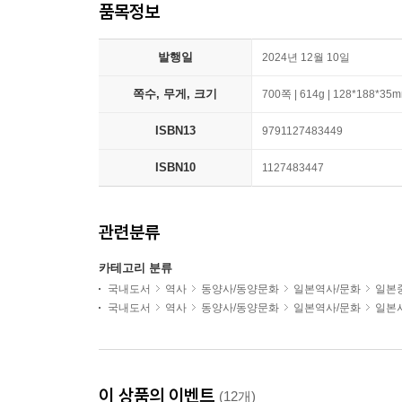
품목정보
발행일
2024년 12월 10일
쪽수, 무게, 크기
700쪽 | 614g | 128*188*35
ISBN13
9791127483449
ISBN10
1127483447
관련분류
카테고리 분류
국내도서
역사
동양사/동양문화
일본역사/문화
일본
국내도서
역사
동양사/동양문화
일본역사/문화
일본
이 상품의 이벤트
(12개)