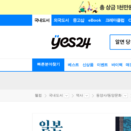
국내도서
외국도서
중고샵
eBook
크레마클럽
C
빠른분야찾기
베스트
신상품
이벤트
바이백
매
웰컴
국내도서
역사
동양사/동양문화