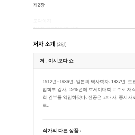
제2장
도다이지
제1절 구로다장의 성립
제2절 고대적 논리
저자 소개
제3절 두 가지 법
(2명)
제3장
저 :
이시모다 쇼
미나모토노 도시카타
1912년~1986년. 일본의 역사학자. 1937
제1절 가계
법학부 강사, 1948년에 호세이대학 교수로 
제2절 무사단의 성립
회 간부를 역임하였다. 전공은 고대사, 중세사로
제3절 중세의 패배
로...
제4장
구로다 악당
작가의 다른 상품