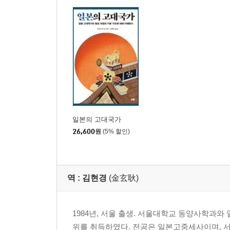
제1절 고대의 재건
제2절 중세적 세계
제3절 종말
초판 발문
구로다장 간략 연표
《서평》 이시모다 씨의 『중세적 세계의 형성』 |
문고판에 부쳐 | 이시모다 쇼
해설 | 이시이 스스무
일본의 고대국가
역자 후기
26,600
원
(5% 할인)
이시모다 쇼 논문 목록
색인
역 :
김현경
(金玄耿)
1984년, 서울 출생. 서울대학교 동양사학과
위를 취득하였다. 전공은 일본고중세사이며, 