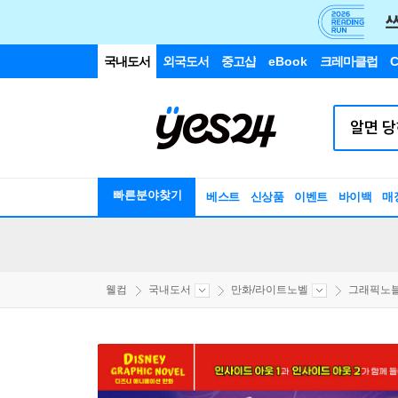
국내도서
외국도서
중고샵
eBook
크레마클럽
C
빠른분야찾기
베스트
신상품
이벤트
바이백
매
웰컴
국내도서
만화/라이트노벨
그래픽노