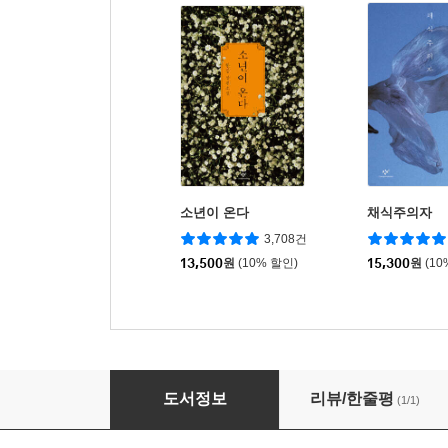
소년이 온다
채식주의자
3,708건
13,500
원
(10% 할인)
15,300
원
(10
디즈니 애니메이션 영어 만화 : 인사이드 아웃 1
도서정보
리뷰/한줄평
(1/1)