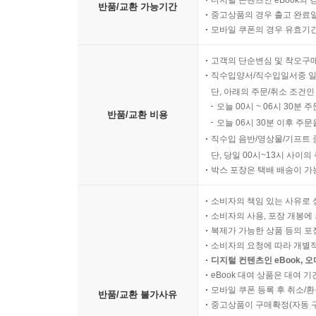
디지털 콘텐츠인 eBook의 
반품/교환 가능기간
중고상품의 경우 출고 완료일
모바일 쿠폰의 경우 유효기간(
고객의 단순변심 및 착오구
직수입양서/직수입일서중 일
단, 아래의 주문/취소 조건인
오늘 00시 ~ 06시 30분 
반품/교환 비용
오늘 06시 30분 이후 주문
직수입 음반/영상물/기프트 
단, 당일 00시~13시 사이
박스 포장은 택배 배송이 가
소비자의 책임 있는 사유로 
소비자의 사용, 포장 개봉에 
복제가 가능한 상품 등의 포장을 
소비자의 요청에 따라 개별
디지털 컨텐츠인 eBook, 
eBook 대여 상품은 대여 기
모바일 쿠폰 등록 후 취소/환
반품/교환 불가사유
중고상품이 구매확정(자동 