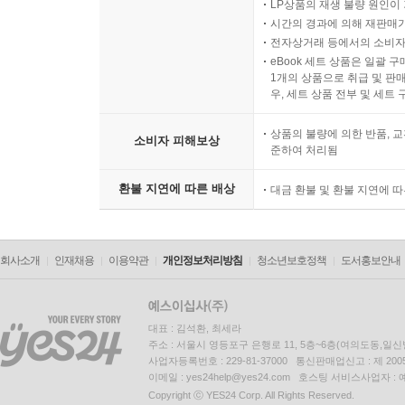
LP상품의 재생 불량 원인이 기
시간의 경과에 의해 재판매가
전자상거래 등에서의 소비자
eBook 세트 상품은 일괄 
1개의 상품으로 취급 및 판매
우, 세트 상품 전부 및 세트
상품의 불량에 의한 반품, 교
소비자 피해보상
준하여 처리됨
환불 지연에 따른 배상
대금 환불 및 환불 지연에 
회사소개
인재채용
이용약관
개인정보처리방침
청소년보호정책
도서홍보안내
대표 : 김석환, 최세라
주소 : 서울시 영등포구 은행로 11, 5층~6층(여의도동,일신
사업자등록번호 : 229-81-37000 통신판매업신고 : 제 200
이메일 : yes24help@yes24.com 호스팅 서비스사업자 :
Copyright ⓒ YES24 Corp. All Rights Reserved.