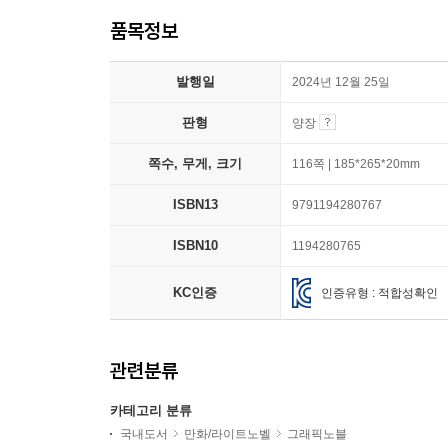
품목정보
발행일
2024년 12월 25일
판형
양장
쪽수, 무게, 크기
116쪽 | 185*265*20mm
ISBN13
9791194280767
ISBN10
1194280765
KC인증
인증유형 : 적합성확인
관련분류
카테고리 분류
국내도서
만화/라이트노벨
그래픽노블