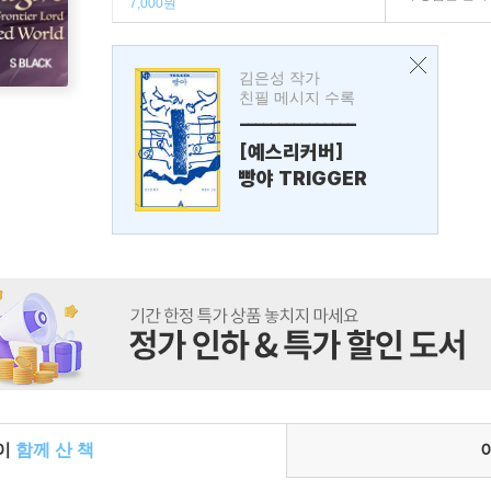
7,000원
김은성 작가
친필 메시지 수록
---------------
[예스리커버]
빵야 TRIGGER
들이
함께 산 책