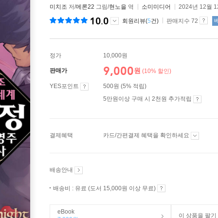
미치조
저/
메론22
그림/
현노을
역
소미미디어
2024년 12월 
10.0
회원리뷰(
5
건)
판매지수 72
정가
10,000원
9,000
원
판매가
(10% 할인)
YES포인트
500원 (5% 적립)
5만원이상 구매 시 2천원 추가적립
결제혜택
카드/간편결제 혜택을 확인하세요
배송안내
배송비 : 유료 (도서 15,000원 이상 무료)
eBook
이 상품을 팔기