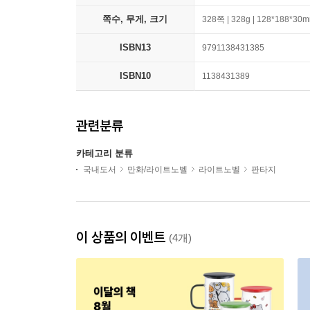
쪽수, 무게, 크기
328쪽 | 328g | 128*188*30
ISBN13
9791138431385
ISBN10
1138431389
관련분류
카테고리 분류
국내도서
만화/라이트노벨
라이트노벨
판타지
이 상품의 이벤트
(4개)