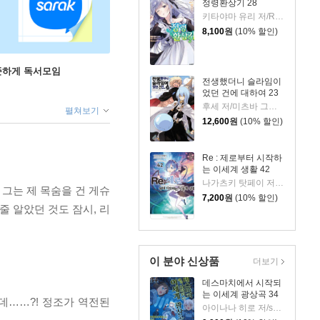
정령환상기 28
키타야마 유리 저/Riv 그림/이소정 역
8,100
원
(10% 할인)
꾸준하게 독서모임
전생했더니 슬라임이
었던 건에 대하여 23
후세 저/미츠바 그림/이소정 역
펼쳐보기
12,600
원
(10% 할인)
Re : 제로부터 시작하
는 이세계 생활 42
나가츠키 탓페이 저/오츠카 신이치로 그림
그는 제 목숨을 건 게슈
7,200
원
(10% 할인)
줄 알았던 것도 잠시, 리
이 분야 신상품
더보기
데스마치에서 시작되
는 이세계 광상곡 34
데……?! 정조가 역전된
아이나나 히로 저/shri,나가하마 메구미 그림/박경용 역