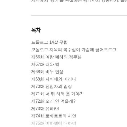
세계에서 ‘명예’를 관철하는 남기사의 영웅전기, 슬픈
목차
프롤로그 14살 무렵
모놀로그 지옥의 복수심이 가슴에 끓어오르고
제66화 여왕 폐하의 정무실
제67화 죄와 벌
제68화 비누 헌상
제69화 자비네와 마리나
제70화 전임자의 입장
제71화 너 뭐 하러 온 거야?
제72화 오리 안 먹을래?
제73화 유레카!
제74화 로베르트의 사인
제75화 미하엘에 대하여