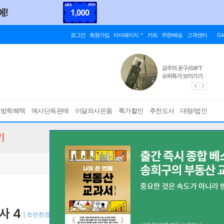
로그인
회원가입
마이페이지
카트
주문/배송
고객센터
Gl
름방학혜택
예사단독판매
이달의사은품
특가할인
추천도서
대량/법인
기
사 4
[ 초판한정부록 : 책갈피+양면 커버 (책과랩핑) ]