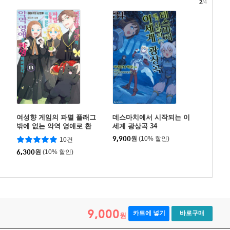
2
/4
여성향 게임의 파멸 플래그
데스마치에서 시작되는 이
밖에 없는 악역 영애로 환
세계 광상곡 34
생해버렸다… 14
9,900
원
(10% 할인)
10건
6,300
원
(10% 할인)
9,000
카트에 넣기
바로구매
원