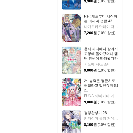
9,900
원
(10% 할인)
Re : 제로부터 시작하
는 이세계 생활 43
나가츠키 탓페이 저/오츠카 신이치로 그림
7,200
원
(10% 할인)
용사 파티에서 잘려서
고향에 돌아갔더니 멤
버 전원이 따라왔다만
5
키노메 저/노조미 그림/박정철 역
9,000
원
(10% 할인)
저, 능력은 평균치로
해달라고 말했잖아요!
21
FUNA 저/아카타 이츠키 그림/조민정 역
9,000
원
(10% 할인)
정령환상기 28
키타야마 유리 저/Riv 그림/이소정 역
8,100
원
(10% 할인)