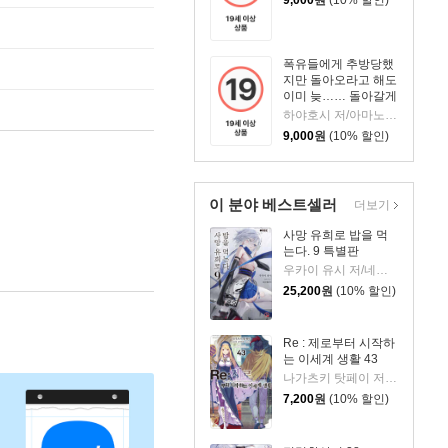
폭유들에게 추방당했
지만 돌아오라고 해도
이미 늦…… 돌아갈게
요오오! 3
하야호시 저/아마노카미 그림/손종근 역
9,000
원
(10% 할인)
이 분야 베스트셀러
더보기
사망 유희로 밥을 먹
는다. 9 특별판
우카이 유시 저/네코메타루 그림/이희경 역
25,200
원
(10% 할인)
Re : 제로부터 시작하
는 이세계 생활 43
나가츠키 탓페이 저/오츠카 신이치로 그림
7,200
원
(10% 할인)