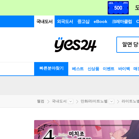
국내도서
외국도서
중고샵
eBook
크레마클럽
C
빠른분야찾기
베스트
신상품
이벤트
바이백
매
웰컴
국내도서
만화/라이트노벨
라이트노