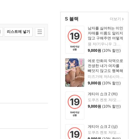
S 블랙
더보기
남자를 싫어하는 미인
매
리스트에 넣기
자매를 이름도 알리지
않고 구해주면 어떻게
될까? 8
묭 저/기우니우 그림/이소정 역
9,000
원
(10% 할인)
에로 만화의 악역으로
전생한 내가 여자를
빼앗지 않고도 행복해
지는 방법 2
미즈가메 저/네시아 그림/마일도 역
9,000
원
(10% 할인)
게티아 쇼크 2 (하)
도쿠즈 켄토 저/오쿠마 네코스케 그림/손종근 역
9,000
원
(10% 할인)
게티아 쇼크 2 (상)
도쿠즈 켄토 저/오쿠마 네코스케 그림/손종근 역
9,000
원
(10% 할인)