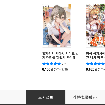
옆자리의 양아치 시미즈 씨
영웅 여기사에
가 머리를 까맣게 염색해
킨 나의 미인
왔다 4 초회한정판
2
3건
8,100
원
(10% 할인)
8,820
원
(10%
정조 역전 세계의 동정 변경 영주 기사 4
도서정보
리뷰/한줄평
(1/4)