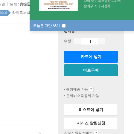
12일
원제 :
貞操逆?世界の童貞?境領主騎士
라이트노벨 top20 1주
베스트
오늘은 그만 보기
판매중
수량
카트에 넣기
바로구매
해외배송 가능
문화비소득공제 가능
리스트에 넣기
시리즈 알림신청
시리즈 알림 서비스