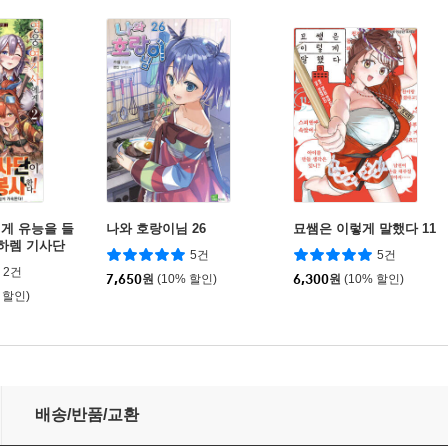
게 유능을 들
나와 호랑이님 26
묘쌤은 이렇게 말했다 11
 하렘 기사단
5건
5건
2건
7,650
원
(10% 할인)
6,300
원
(10% 할인)
 할인)
배송/반품/교환