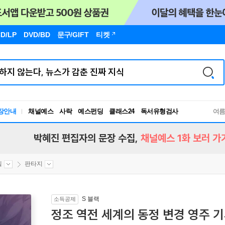
D/LP
DVD/BD
문구
/GIFT
티켓
장안내
채널예스
사락
예스펀딩
클래스24
독서유형검사
여
RBTI Lab
독서유형검사
박혜진 편집자의 문장 수집,
채널예스 1화 보러 가
벨
판타지
S 블랙
소득공제
정조 역전 세계의 동정 변경 영주 기