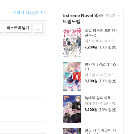
완결된 상품입니다.
Extreme Novel 익스
더보기
트림노벨
매
리스트에 넣기
소설 장송의 프리렌 -
전주- 2
하치모쿠 메이 저/야마다 카네히토 원저/아베 츠카사 그림
7,200
원
(10% 할인)
천사의 3P(쓰리피스)!
10
아오야마 사구 저/팅클 그림
8,100
원
(10% 할인)
늑대와 양피지 9
하세쿠라 이스나 저/아야쿠라 쥬우 그림/박소영 역
8,100
원
(10% 할인)
일곱 개의 마검이 지