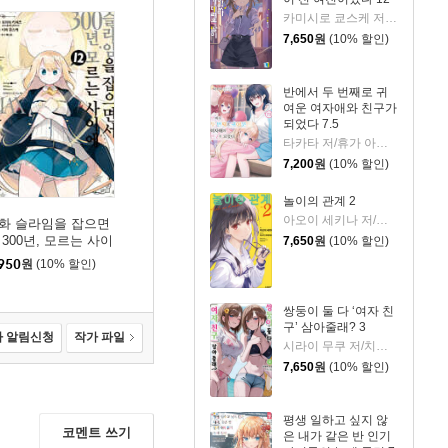
카미시로 쿄스케 저/타카야Ki 그림/이승원 역
7,650
원
(10% 할인)
반에서 두 번째로 귀
여운 여자애와 친구가
되었다 7.5
타카타 저/휴가 아즈리 그림/김진아 역
7,200
원
(10% 할인)
놀이의 관계 2
아오이 세키나 저/미사키 쿠레히토 그림/변성은 역
화 슬라임을 잡으면
 300년, 모르는 사이
7,650
원
(10% 할인)
 레벨MAX가 되었습
950
원
(10% 할인)
다 12
쌍둥이 둘 다 ‘여자 친
구’ 삼아줄래? 3
 알림신청
작가 파일
시라이 무쿠 저/치구사 미노리 그림/정대식 역
7,650
원
(10% 할인)
평생 일하고 싶지 않
코멘트 쓰기
은 내가 같은 반 인기