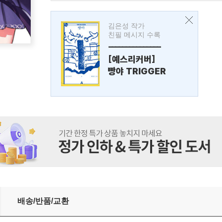
김은성 작가
친필 메시지 수록
---------------
[예스리커버]
빵야 TRIGGER
배송/반품/교환