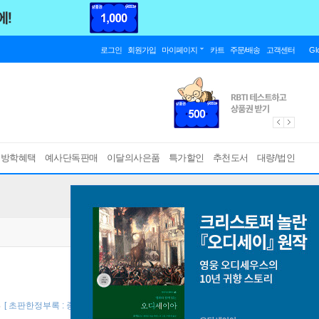
로그인
회원가입
마이페이지
카트
주문/배송
고객센터
Gl
름방학혜택
예사단독판매
이달의사은품
특가할인
추천도서
대량/법인
8
[ 초판한정부록 : 종이 책갈피 (책과랩핑) ]