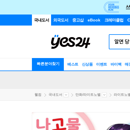
국내도서
외국도서
중고샵
eBook
크레마클럽
C
빠른분야찾기
베스트
신상품
이벤트
바이백
매
웰컴
국내도서
만화/라이트노벨
라이트노