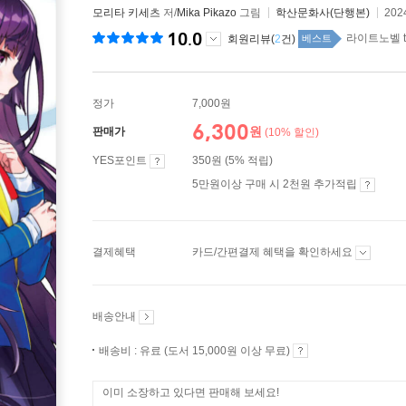
모리타 키세츠
저/
Mika Pikazo
그림
학산문화사(단행본)
202
10.0
라이트노벨 to
회원리뷰(
2
건)
베스트
정가
7,000원
6,300
원
판매가
(10% 할인)
YES포인트
350원 (5% 적립)
5만원이상 구매 시 2천원 추가적립
결제혜택
카드/간편결제 혜택을 확인하세요
배송안내
배송비 : 유료 (도서 15,000원 이상 무료)
이미 소장하고 있다면 판매해 보세요!