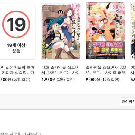
코믹 젊은이들의 흑마
만화 슬라임을 잡으면
슬라임을 잡으면서 300
만
법 기피가 심각합니다
서 300년, 모르는 사이
년, 모르는 사이에 레벨
서
, 취직해보니 대우도
에 레벨MAX가 되었습
MAX가 되었습니다 19
에
,400
원
(10% 할인)
4,950
원
(10% 할인)
9,000
원
(10% 할인)
4,
좋고 사장도 사역마도
니다 13
니
귀여워서 최고입니다!
관심작가
 싶은 말씀을 남겨주세요.