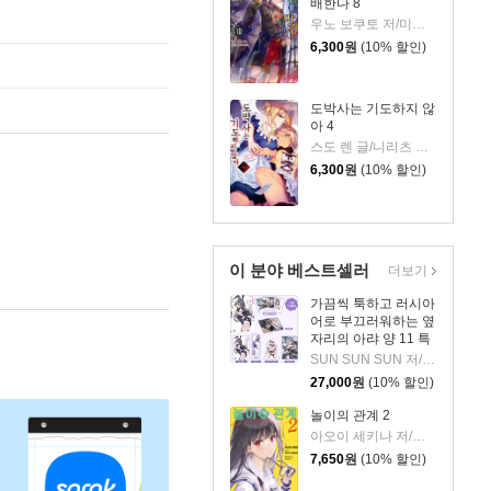
배한다 8
우노 보쿠토 저/미유키 루리아 그림
6,300
원
(10% 할인)
도박사는 기도하지 않
아 4
스도 렌 글/니리츠 그림/정혜원 역
6,300
원
(10% 할인)
이 분야 베스트셀러
더보기
가끔씩 툭하고 러시아
어로 부끄러워하는 옆
자리의 아랴 양 11 특
별판
SUN SUN SUN 저/모모코 그림/이승원 역
27,000
원
(10% 할인)
놀이의 관계 2
아오이 세키나 저/미사키 쿠레히토 그림/변성은 역
7,650
원
(10% 할인)