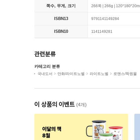
쪽수, 무게, 크기
266쪽 | 266g | 120*180*20
ISBN13
9791141149284
ISBN10
1141149281
관련분류
카테고리 분류
국내도서
만화/라이트노벨
라이트노벨
로맨스/학원물
이 상품의 이벤트
(4개)