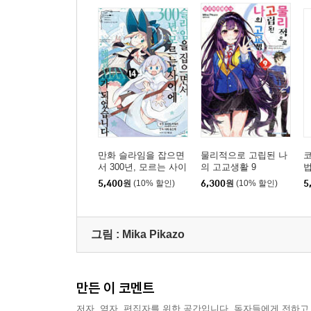
만화 슬라임을 잡으면
물리적으로 고립된 나
서 300년, 모르는 사이
의 고교생활 9
에 레벨MAX가 되었습
만
5,400
원
(10% 할인)
6,300
원
(10% 할인)
5
니다 14
1
그림 :
Mika Pikazo
만든 이 코멘트
저자, 역자, 편집자를 위한 공간입니다. 독자들에게 전하고