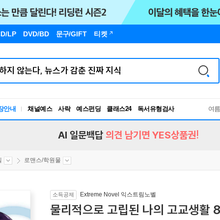
D/LP
DVD/BD
문구
/GIFT
티켓
장안내
채널예스
사락
예스펀딩
클래스24
독서유형검사
여
RBTI Lab
독서유형검사
AI 일문백답
의견 남기면 YES상품권!
벨
로맨스/학원물
Extreme Novel 익스트림노벨
소득공제
물리적으로 고립된 나의 고교생활 