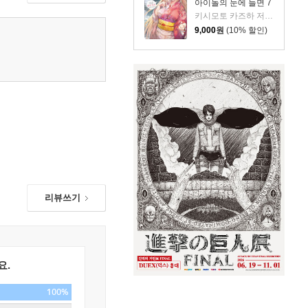
아이돌의 눈에 들면 7
키시모토 카즈하 저/미와베 사쿠라 그림/현노을 역
9,000
원
(10% 할인)
리뷰쓰기
요.
100%