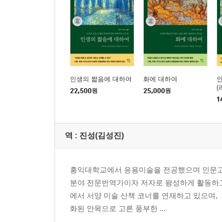
인생의 짧음에 대하여
화에 대하여
(
22,500
원
25,000
원
1
역 :
진성(김성진)
홍익대학교에서 응용미술을 전공했으며 인문고전
분야 전문번역가이자 저자로 왕성하게 활동하고 
에서 서양 미술 산책 코너를 연재하고 있으며, 
화된 안목으로 고른 풍부한 ...