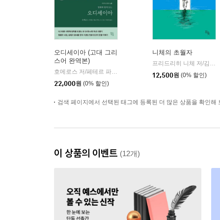
오디세이아 (고대 그리
니체의 초월자
스어 완역본)
프리드리히 니체 저/김철 편역
호메로스 저/페테르 파울 루벤스 그림/박문재 역
현대지성
|
12,500
원
(0% 할인)
22,000
원
(0% 할인)
검색 페이지에서 선택된 태그에 등록된 더 많은 상품을 확인해 
이 상품의 이벤트
(12개)