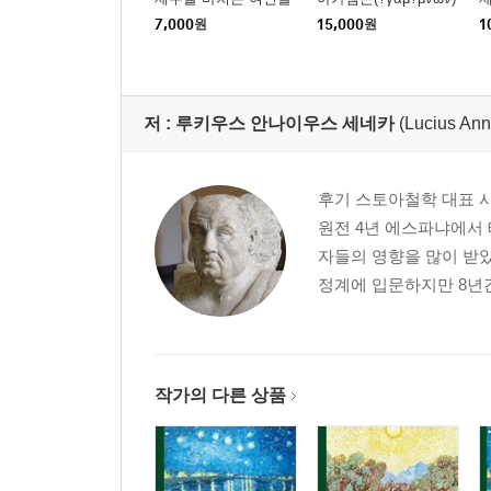
7,000
원
15,000
원
1
저 :
루키우스 안나이우스 세네카
(Lucius An
후기 스토아철학 대표 
원전 4년 에스파냐에서
자들의 영향을 많이 받았
정계에 입문하지만 8년간
작가의 다른 상품