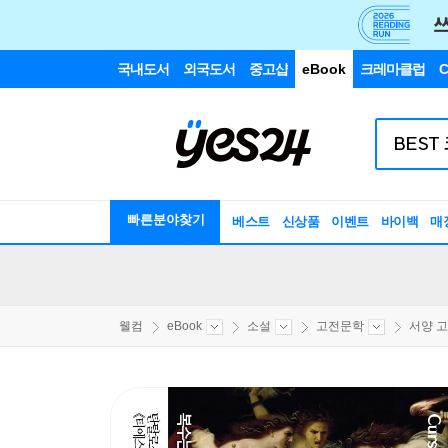
국내도서
외국도서
중고샵
eBook
크레마클럽
C
빠른분야찾기
베스트
신상품
이벤트
바이백
매
웰컴
eBook
소설
고전문학
서양 