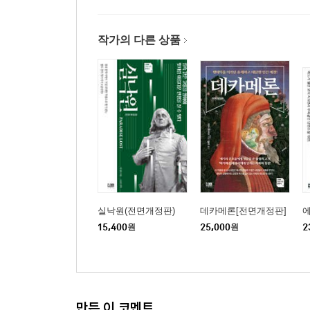
작가의 다른 상품
실낙원(전면개정판)
데카메론[전면개정판]
에
15,400
원
25,000
원
2
만든 이 코멘트