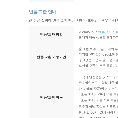
반품/교환 안내
※ 상품 설명에 반품/교환과 관련한 안내가 있는경우 아래 
마이페이지 >
반품/교환 신청
반품/교환 방법
판매자 배송 상품은 판매자와
출고 완료 후 10일 이내의 
디지털 콘텐츠인 eBook의 
반품/교환 가능기간
중고상품의 경우 출고 완료일
모바일 쿠폰의 경우 유효기간(
고객의 단순변심 및 착오구
직수입양서/직수입일서중 일
단, 아래의 주문/취소 조건인
오늘 00시 ~ 06시 30분 
반품/교환 비용
오늘 06시 30분 이후 주문
직수입 음반/영상물/기프트 
단, 당일 00시~13시 사이
박스 포장은 택배 배송이 가