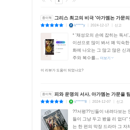
1
그리스 최고의 비극 '아가멤논 가문의
종이책
k*****y
2024-12-17
신고
|
|
|
* '채성모의 손에 잡히는 독
이션으로 많이 봐서 꽤 익숙한
화에 나오는 그 많고 많은 신
주와 복수를...
더보기
이 리뷰가 도움이 되었나요?
피와 운명의 서사, 아가멤논 가문을 
종이책
s******8
2024-12-07
신고
|
|
|
??서평??신들이 내려다보는 
들이 그냥 두고 봤을 리 없다
는 한 편의 막장 드라마 그 