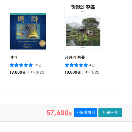
바다
정원의 황홀
16건
4건
19,800
원
(10% 할인)
18,000
원
(10% 할인)
57,600
카트에 넣기
바로구매
원