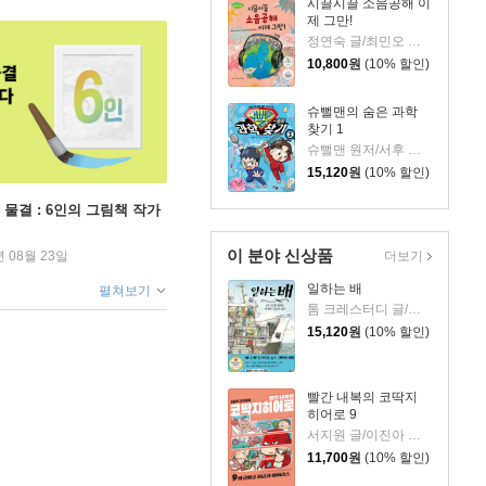
시끌시끌 소음공해 이
제 그만!
정연숙 글/최민오 그림/(사)한국소음진동공학회 감수
10,800
원
(10% 할인)
슈뻘맨의 숨은 과학
찾기 1
슈뻘맨 원저/서후 글/류수형 그림/샌드박스네트워크,정재형 감수
15,120
원
(10% 할인)
 물결 : 6인의 그림책 작가
이 분야 신상품
년 08월 23일
더보기
일하는 배
펼쳐보기
톰 크레스터디 글/장석봉 그림
15,120
원
(10% 할인)
빨간 내복의 코딱지
히어로 9
서지원 글/이진아 그림/와이즈만 영재교육연구소 감수
11,700
원
(10% 할인)