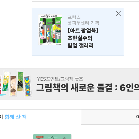
프랑스
퐁피두센터 기획
[아트 팝업북]
초현실주의
팝업 갤러리
들이
함께 산 책