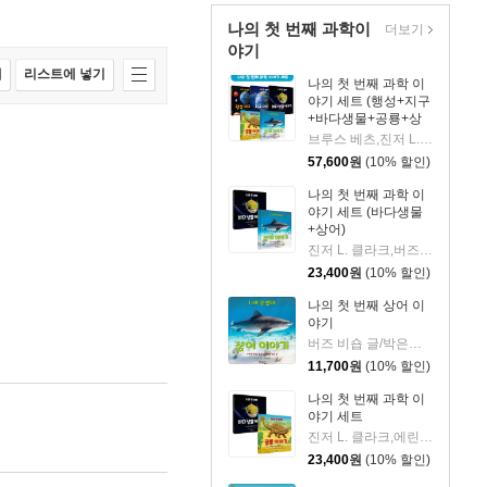
나의 첫 번째 과학이
더보기
야기
매
리스트에 넣기
나의 첫 번째 과학 이
야기 세트 (행성+지구
+바다생물+공룡+상
어)
브루스 베츠,진저 L. 클라크,버즈 비숍 글/박은진 역
57,600
원
(10% 할인)
나의 첫 번째 과학 이
야기 세트 (바다생물
+상어)
진저 L. 클라크,버즈 비숍 글/박은진 역
23,400
원
(10% 할인)
나의 첫 번째 상어 이
야기
버즈 비숍 글/박은진 역
11,700
원
(10% 할인)
나의 첫 번째 과학 이
야기 세트
진저 L. 클라크,에린 워터스 글/아날리사 두란데,마리나 두란테 그림/박은진 역
23,400
원
(10% 할인)