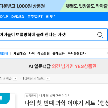
D/LP
DVD/BD
문구
/GIFT
티켓
장안내
채널예스
사락
예스펀딩
클래스24
독서유형검사
RBTI Lab
독서유형검사
AI 일문백답
의견 남기면 YES상품권!
2학년 학습
1-2학년 과학/환...
나의 첫 번째 과학이야기
소득공제
나의 첫 번째 과학 이야기 세트 