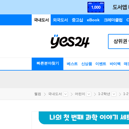
국내도서
외국도서
중고샵
eBook
크레마클럽
C
빠른분야찾기
베스트
신상품
이벤트
바이백
매
웰컴
국내도서
어린이
1-2학년
1-