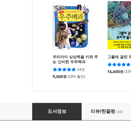
우리아이 상상력을 키워 주
그물에 걸린 
는 신비한 우주백과
14건
14,400
원
(10
9,000
원
(10% 할인)
나의 첫 번째 과학 이야기 세트 (행성+지구+바
도서정보
리뷰/한줄평
(1/0)