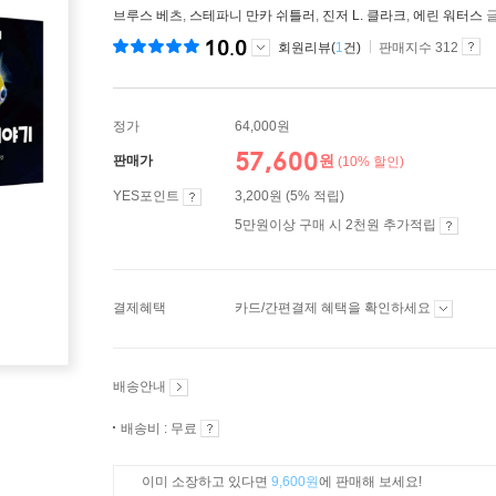
브루스 베츠
,
스테파니 만카 쉬틀러
,
진저 L. 클라크
,
에린 워터스
글
10.0
회원리뷰(
1
건)
판매지수 312
정가
64,000원
57,600
원
판매가
(10% 할인)
YES포인트
3,200원 (5% 적립)
5만원이상 구매 시 2천원 추가적립
결제혜택
카드/간편결제 혜택을 확인하세요
배송안내
배송비 : 무료
이미 소장하고 있다면
9,600원
에 판매해 보세요!