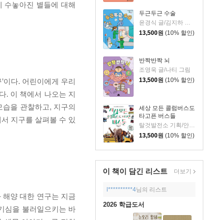
게 수놓아진 별들에 대해
두근두근 수술
윤경식 글/김지하 그림
13,500
원
(10% 할인)
반짝반짝 뇌
조영욱 글/나티 그림
13,500
원
(10% 할인)
구’이다. 어린이에게 우리
. 이 책에서 나오는 지
모습을 관찰하고, 지구의
세상 모든 콜럼버스도
타고픈 버스들
서 지구를 살펴볼 수 있
탈것발전소 기획/안명철 글
13,500
원
(10% 할인)
이 책이 담긴
리스트
더보기
l**********4
님의 리스트
 해양 대한 연구는 지금
2026 학급도서
호기심을 불러일으키는 바