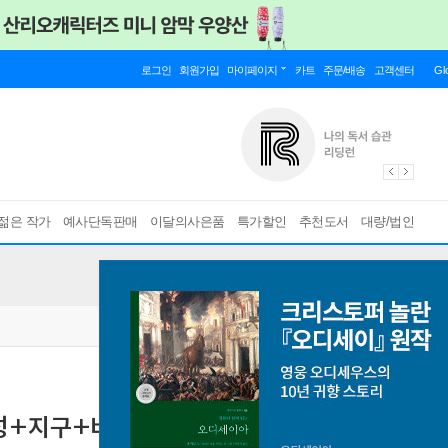
로그인
회원가입
마이페이지
카트
주문/배송
고객센터
Gl
젊은 작가
예사단독판매
이달의사은품
특가할인
추천도서
대량/법인
(행성+지구+바다생물+공룡+상어)
[ 전5권 ]