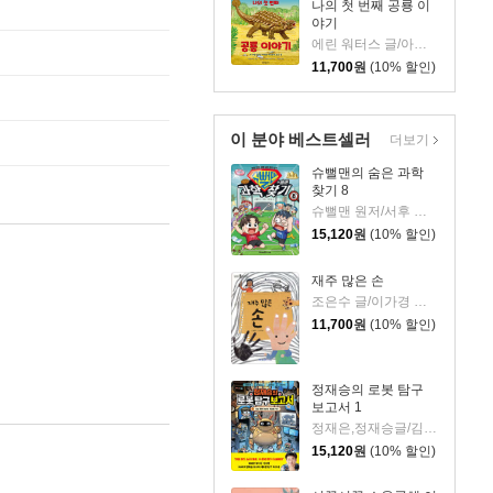
나의 첫 번째 공룡 이
야기
에린 워터스 글/아날리사 두란데,마리나 두란테 그림/박은진 역
11,700
원
(10% 할인)
이 분야 베스트셀러
더보기
슈뻘맨의 숨은 과학
찾기 8
슈뻘맨 원저/서후 글/류수형 그림/샌드박스네트워크,정재형 감수
15,120
원
(10% 할인)
재주 많은 손
조은수 글/이가경 그림
11,700
원
(10% 할인)
정재승의 로봇 탐구
보고서 1
정재은,정재승글/김현민그림
15,120
원
(10% 할인)