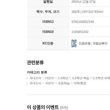
발행일
2024년 12월 27일
쪽수, 무게, 크기
360쪽 | 240*241*83mm
ISBN13
9791193852248
ISBN10
1193852242
KC인증
인증유형 : 적합성확인
관련분류
카테고리 분류
국내도서
어린이
1-2학년
1-2학년 학습
1-2학년 과
국내도서
어린이
초등학습
과학/환경
이 상품의 이벤트
(9개)