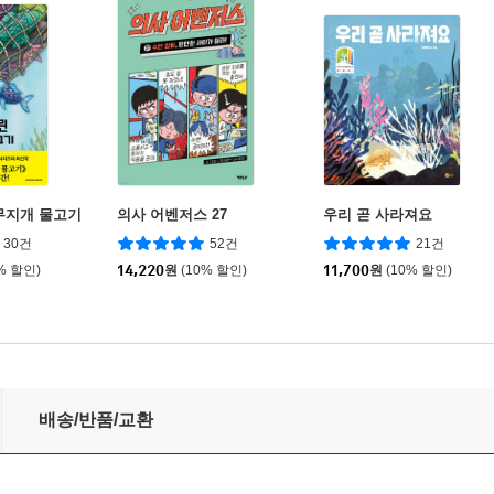
무지개 물고기
의사 어벤저스 27
우리 곧 사라져요
30건
52건
21건
% 할인)
14,220
원
(10% 할인)
11,700
원
(10% 할인)
다생물+공룡+상어)
배송/반품/교환