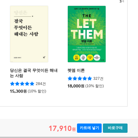
3
/4
당신은 결국 무엇이든 해내
렛뎀 이론
는 사람
327건
284건
18,000
원
(10% 할인)
15,300
원
(10% 할인)
17,910
카트에 넣기
바로구매
원