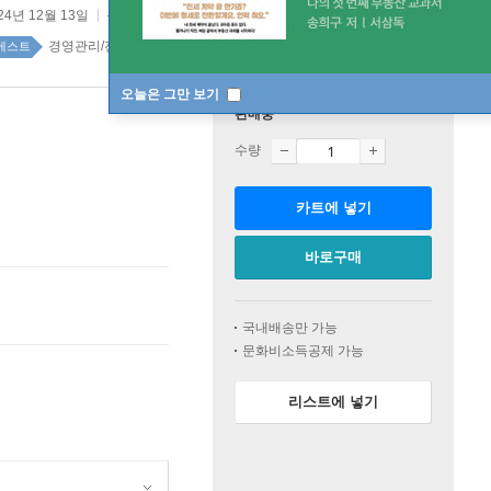
24년 12월 13일
원제 :
Leadership Moments from NASA
경영관리/전략/경영학 top100 2주
베스트
오늘은 그만 보기
판매중
수량
카트에 넣기
바로구매
국내배송만 가능
문화비소득공제 가능
리스트에 넣기