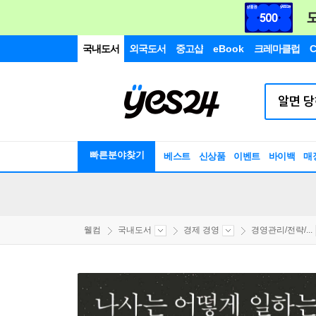
국내도서
외국도서
중고샵
eBook
크레마클럽
C
빠른분야찾기
베스트
신상품
이벤트
바이백
매
웰컴
국내도서
경제 경영
경영관리/전략/...