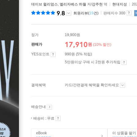
데이브 윌리엄스
,
엘리자베스 하월
저/
강주헌
역
현대지성
20
9.8
회원리뷰(
19
건)
판매지수 300
정가
19,900원
17,910
원
판매가
(10% 할인)
YES포인트
990원 (5% 적립)
5만원이상 구매 시 2천원 추가적립
결제혜택
카드/간편결제 혜택을 확인하세요
배송안내
배송비 : 무료
eBook
이 상품을 팔기