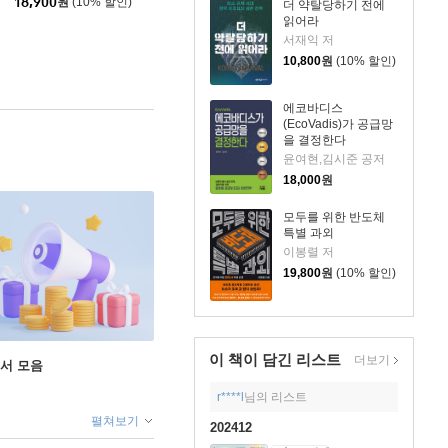
18,900
원
(10% 할인)
더 약탈당하기 전에
읽어라
서재익 저
10,800
원
(10% 할인)
에코바디스
(EcoVadis)가 공급망
을 결정한다
윤여현,김시준 공저
18,000
원
모두를 위한 반도체
특별 과외
이봉렬 저
19,800
원
(10% 할인)
이 책이 담긴
리스트
더보기
도서 모음
r****l
님의 리스트
펼쳐보기
202412