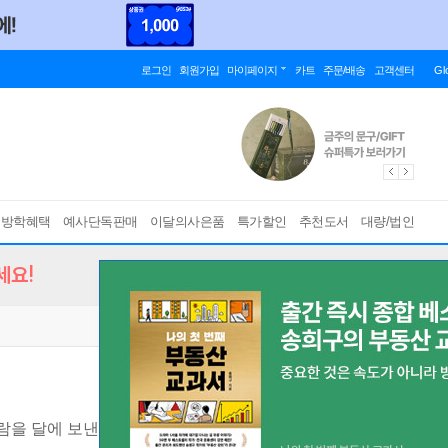
로그인
회원가입
마이페이지
카트
주문/배송
고객센터
Gl
름방학혜택
예사단독판매
이달의사은품
특가할인
추천도서
대량/법인
세요!
람을 달에 보낸 우주산업 선두주자의 비하인드 히스토리