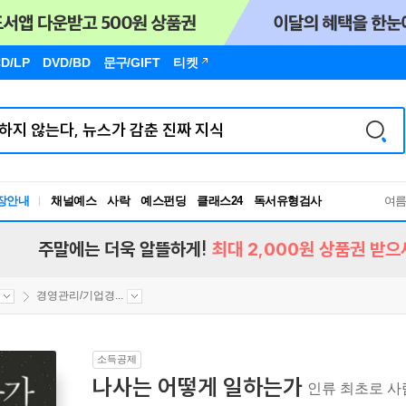
D/LP
DVD/BD
문구
/GIFT
티켓
장안내
채널예스
사락
예스펀딩
클래스24
독서유형검사
여
RBTI Lab
독서유형검사
주말에는 더욱 알뜰하게!
최대 2,000원 상품권 받으
경영관리/기업경...
소득공제
나사는 어떻게 일하는가
인류 최초로 사