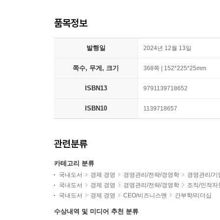
품목정보
발행일
2024년 12월 13일
쪽수, 무게, 크기
368쪽 | 152*225*25mm
ISBN13
9791139718652
ISBN10
1139718657
관련분류
카테고리 분류
국내도서
경제 경영
경영관리/전략/경영학
경영관리/기
국내도서
경제 경영
경영관리/전략/경영학
조직/인적자
국내도서
경제 경영
CEO/비즈니스맨
간부학/리더십
수상내역 및 미디어 추천 분류