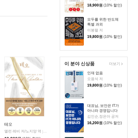
18,900
원
(10% 할인)
모두를 위한 반도체
특별 과외
이봉렬 저
19,800
원
(10% 할인)
이 분야 신상품
더보기
인재 없음
오용석 저
19,800
원
(10% 할인)
대표님, 보안은 IT가
아니라 경영입니다
김인순,정은아 공저
16,200
원
(10% 할인)
테오
앨런 레비 저/노지양 역
오팬하우스
|