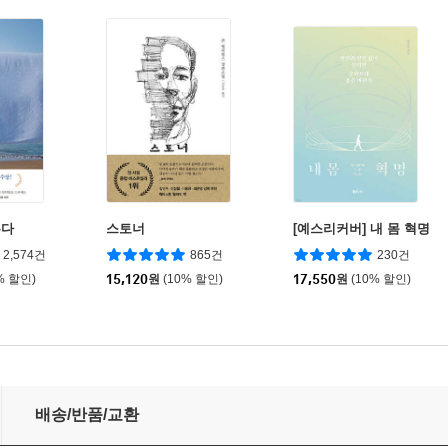
는다
스토너
[예스리커버] 내 몸 혁명
2,574건
865건
230건
% 할인)
15,120
원
(10% 할인)
17,550
원
(10% 할인)
배송/반품/교환