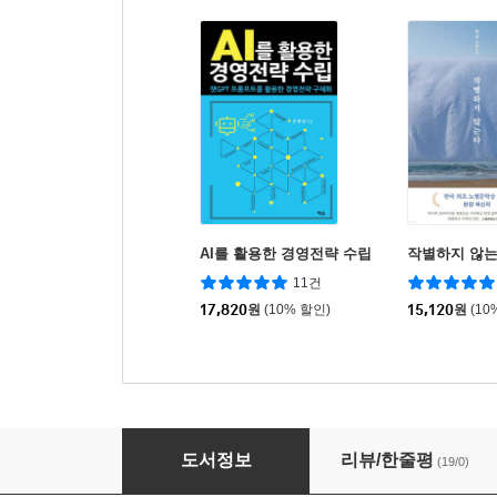
AI를 활용한 경영전략 수립
작별하지 않
11건
17,820
원
(10% 할인)
15,120
원
(10
나사는 어떻게 일하는가
도서정보
리뷰/한줄평
(19/0)