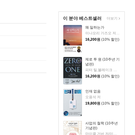
이 분야 베스트셀러
더보기
왜 일하는가
이나모리 가즈오 저/김윤경 역
16,200
원
(10% 할인)
제로 투 원 (10주년 기
념판)
피터 틸,블레이크 매스터스 공저/이지연
16,200
원
(10% 할인)
인재 없음
오용석 저
19,800
원
(10% 할인)
사업의 철학 (10주년
기념판)
마이클 거버 저/이제용 역