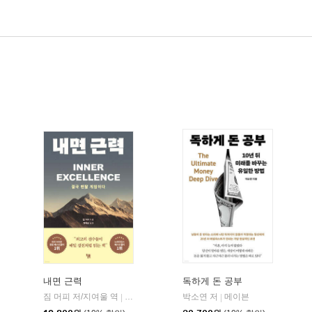
내면 근력
독하게 돈 공부
짐 머피 저/지여울 역
현대지성
윌북(willbook)
박소연 저
메이븐
|
|
|