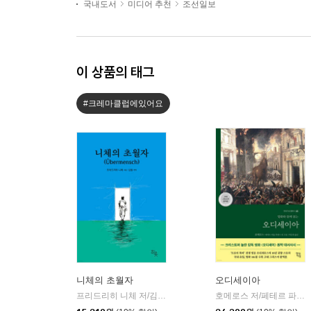
국내도서
미디어 추천
조선일보
이 상품의 태그
#크레마클럽에있어요
니체의 초월자
오디세이아
프리드리히 니체 저/김철 편역
히읏
호메로스 저/페테르 파울 루벤스 그림/박문재 역
|