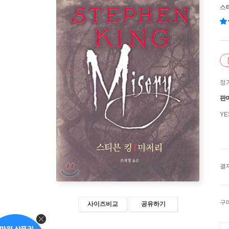
스
정
판
Y
결
구
사이즈비교
공유하기