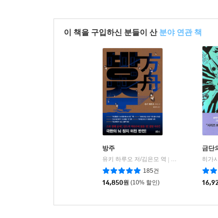
이 책을 구입하신 분들이 산
분야 연관 책
방주
금단
유키 하루오 저/김은모 역
블루홀6
|
185건
14,850
원
(10% 할인)
16,9