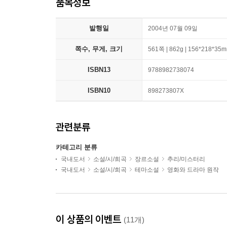
품목정보
발행일
2004년 07월 09일
쪽수, 무게, 크기
561쪽 | 862g | 156*218*35
ISBN13
9788982738074
ISBN10
898273807X
관련분류
카테고리 분류
국내도서
소설/시/희곡
장르소설
추리/미스터리
국내도서
소설/시/희곡
테마소설
영화와 드라마 원작
이 상품의 이벤트
(11개)