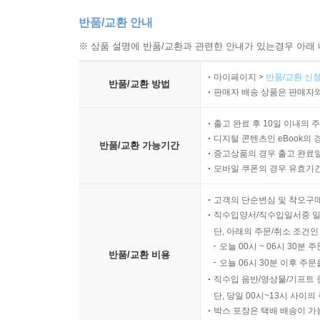
반품/교환 안내
※ 상품 설명에 반품/교환과 관련한 안내가 있는경우 아래 
마이페이지 >
반품/교환 신청
반품/교환 방법
판매자 배송 상품은 판매자와
출고 완료 후 10일 이내의 
디지털 콘텐츠인 eBook의 
반품/교환 가능기간
중고상품의 경우 출고 완료일
모바일 쿠폰의 경우 유효기간(
고객의 단순변심 및 착오구
직수입양서/직수입일서중 일
단, 아래의 주문/취소 조건인
오늘 00시 ~ 06시 30분 
반품/교환 비용
오늘 06시 30분 이후 주문
직수입 음반/영상물/기프트 
단, 당일 00시~13시 사이
박스 포장은 택배 배송이 가