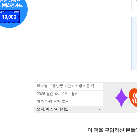
뮤지컬 〈휴남동 서점〉X 황보름 작가 북토크
2026 젊은 작가 1위 : 청예
기간 한정 특가 도서
오직, 예스24에서만
이 책을 구입하신 분