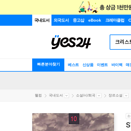
국내도서
외국도서
중고샵
eBook
크레마클럽
C
빠른분야찾기
베스트
신상품
이벤트
바이백
매
웰컴
국내도서
소설/시/희곡
장르소설
소
S