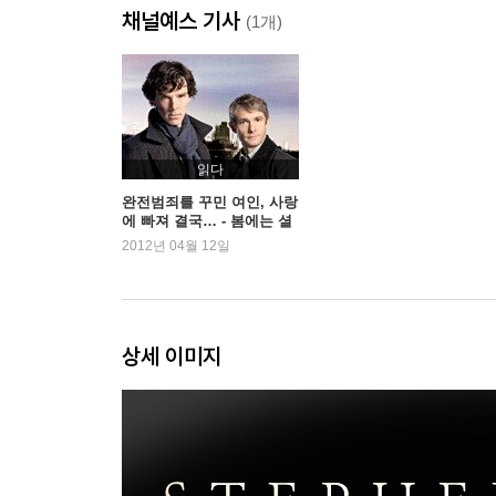
채널예스 기사
(1개)
읽다
완전범죄를 꾸민 여인, 사랑
에 빠져 결국… - 봄에는 셜
록을!
2012년 04월 12일
상세 이미지