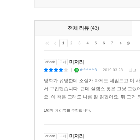
전체 리뷰
(43)
1
2
3
4
5
6
7
미저리
eBook
구매
d********8
2019-03-28
신고
|
|
|
영화가 유명한데 소설가 자체도 네임드고 이 사
서 구입했습니다. 근데 살렘스 롯은 그냥 그랬
요. 이 책은 그래도 나름 잘 읽혔어요. 뭐 그거 
1명
이 이 리뷰를 추천합니다.
미저리
eBook
구매