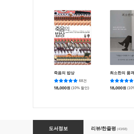
죽음의 밥상
최소한의 품
68건
18,000
원
(10% 할인)
18,000
원
(10
STEPHEN KING 스티븐 킹 10
도서정보
리뷰/한줄평
(43/68)