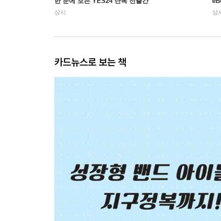
한 눈에 보는 YES24 단독 선출간
e
상시
상
카드뉴스로 보는 책