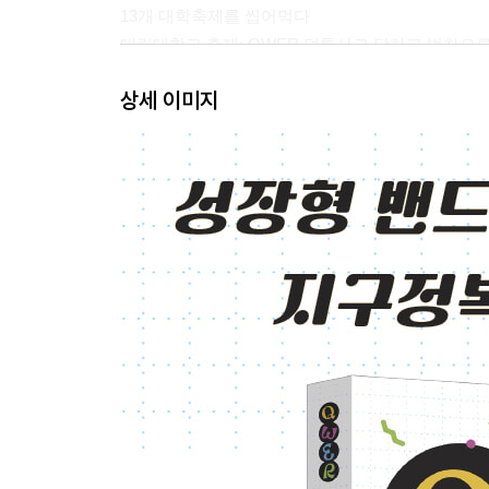
13개 대학축제를 씹어먹다
대림대학교 축제: QWER 덕통사고 당하고 벅차오른
〈봇치 더 록!〉과 QWER 성지순례
상세 이미지
마젠타: 진정한 성장형 아이돌
히나: 만찢녀 덕통령
시요밍: 진심의 화신, 마지막 열혈 아이돌
마젠타: 모아희와 이아희 사이
쵸단: 뿌까머리 무력 리더의 갭모에
게임과 애니, 음악을 모두 휩쓸 생태계 교란종, 그
아재 바위게의 히나 티셔츠 구매 실패 후기
〈봇치 더 록!〉 그리고 [펜타포트 락 페스티벌]
축제의 여왕으로 우뚝 서다
QWER 제2의 멤버? 빙빙과 검검, 멧챠 카와이네!
〈별의 하모니〉를 챙겨줘서 고마워!
QWER로 흠뻑 젖은 [카스쿨 페스티벌]
QWER의 신곡 〈가짜 아이돌〉, 그리고 내일은 맑
아재 바위게들이 마젠타의 팬이 된 이유