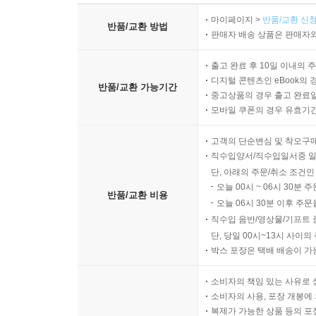
마이페이지 >
반품/교환 신청
반품/교환 방법
판매자 배송 상품은 판매자와
출고 완료 후 10일 이내의 
디지털 콘텐츠인 eBook의 
반품/교환 가능기간
중고상품의 경우 출고 완료일
모바일 쿠폰의 경우 유효기간(
고객의 단순변심 및 착오구
직수입양서/직수입일서중 일
단, 아래의 주문/취소 조건인
오늘 00시 ~ 06시 30분 
반품/교환 비용
오늘 06시 30분 이후 주문
직수입 음반/영상물/기프트 
단, 당일 00시~13시 사이
박스 포장은 택배 배송이 가
소비자의 책임 있는 사유로 
소비자의 사용, 포장 개봉에 
복제가 가능한 상품 등의 포장을 