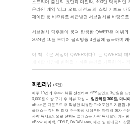
스트리머 출신의 쵸단과 마젠타, 400만 틱톡커인 
온라인 게임 ‘리그 오브 레전드’의 스킬 키보드 배
그러나 탑 스트리머인 마젠타는 놀랍게도 2024년 
제이팝 등 비주류로 취급받던 서브컬처를 바탕으로
하여 직접 베이스를 연주하면서 팬들과 소통합니다.
크업을 받는 미용실 안에서도 연습을 합니다. 그런
서브컬처 덕후들이 뭉쳐 탄생한 QWER은 데뷔와 
2024년 10월 드디어 음악방송 3관왕에 등극하며 
물론 세상 모든 일들을 부정적으로 바라보는 프로
습니다. 하지만 성장형 아이돌의 초짜 베이시스트로
이 책 《온 세상이 QWER이다》는 QWER의 
력을 매일매일 라이브 방송에서 공유한다는 것은 제
케이팝 시장에 변혁을 가져온 순간을 기록한 역사적
그대로 드러내는 솔직한 사람이며, QWER 내에서도
---「마젠타: 진정한 성장형 아이돌」중에서
QWER의, QWER에 의한, QWER을 위한 책
회원리뷰
이제 모두 함께 QWER 덕질에 빠져보자!!
(3건)
그런데 제가 주목하는 것은 많은 남성향 팬들이 쵸
매주 10건의 우수리뷰를 선정하여 YES포인트 3만원을 드
위스키, 게임, 축구 등 ‘일반적으로 남자들이 환장하
3,000원 이상 구매 후 리뷰 작성 시
일반회원 300원, 마니아
대학교에서 학생을 가르치는 저자는 유튜브 알고리
를 느낍니다.
eBook은 다운로드 후 작성한 리뷰만 YES포인트 지급됩니
밝힘)을 선언하며 본격적인 덕질을 시작한다. QW
클래스는 첫번째 회차 주문확정 시점부터 마지막 회차 주문
글쓰기를 통해 자신의 덕질을 일기처럼 기록하고, Q
사락 독서모임으로 진행된 클래스는 사락 독서모임 게시판
물론 그녀가 피멍 든 손가락에 밴드를 감은 채 
eBook 페이백, CD/LP, DVD/Blu-ray, 패션 및 판매금
니다. 팬에게 선물로 건넨 드럼 스틱에 피가 묻어 
책에서 저자는 이 책을 쓰는 이유를 이렇게 밝히고 