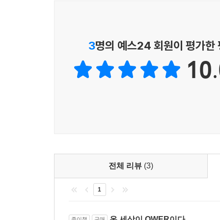
둘째, 대한민국 중장년 남성들에게 아이돌 덕질
다만 남성향 팬들에게 쵸단이란, 마젠타를 빠따 
에너지를 제공해 준 바위게(QWER 팬덤)에게 감사
압하는 압도적 무력의 ‘군대 조교’ 이미지입니다. 
꼽힐 것이고, 이 역사의 일부가 되는 것은 의미있는
3
명의 예스24 회원이 평가한
는 뇌절 멘트 한 마디에 얼굴을 감싸고 무너지는 
---「쵸단: 뿌까머리 무력 리더의 갭모에」중에서
10.
이처럼 《온 세상이 QWER이다》는 QWER 덕후 팬
있길래 40대 대학교수인 저자가 이렇게까지 QWER
QWER의 팬들은 쵸단의 드럼, 마젠타의 베이스, 히
함께 QWER의 회전문 안으로 빨려 들어가 보자. 
는 듯한 기타 소리에 사람들은 가장 열광하죠. QW
모른다.
니다.
그러나 무엇보다도 기타리스트의 ‘자기 확신’이 중요
죠. 결국 고토 히토리와 냥뇽녕냥 히나 모두에게 가
의 성취감 묻은 환한 미소가 증거였죠. 이제 히나는
전체 리뷰
(3)
인 출발을 알렸습니다. 그녀의 현재 실력이 어떤 레
1
---「〈봇치 더 록!〉 그리고 [펜타포트 락 페스티벌]」중에
온 세상이 QWER이다
종이책
구매