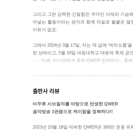
그리고 그런 강력한 간절함은 무뎌진 아재의 가슴에도
어넣는 활동이라는 생각과 함께 덕질로 불붙은 열
이유가 없죠.
그래서 2024년 3월 17일, 저는 제 삶에 ‘벅차오
한 상태이고, 5월 10일 대림대학교 대동제 축제 공
---「아재, 이시연에게 꽂혀 QWER 입덕하다」중
그러면 이제 QWER 이야기를 해봅시다. QWER은
니다. 성장형 걸그룹은 분명하지만, 일본의 육성 시
출판사 리뷰
악’을 위주로 하기 때문입니다. 반면에 QWER은 
머, 틱톡커)에 대한 배려도 충분히 받은 상태입니다
비주류 서브컬처를 바탕으로 탄생한 QWER
음악방송 3관왕으로 케이팝을 정복하다!!
그렇다면 QWER은 도대체 무엇을 참고로 해서 만든
는 ‘어설프지만 풋풋하고 진정성 있꼬 밝은 여고생 
2023년 10월 18일 데뷔한 QWER은 300만 
---「완성형 댄스 아이돌? 성장형 밴드 아이돌!」