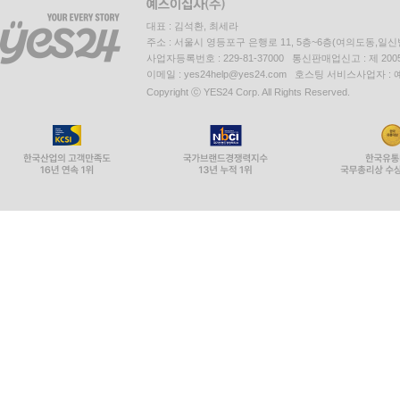
대표 : 김석환, 최세라
주소 : 서울시 영등포구 은행로 11, 5층~6층(여의도동,일신
사업자등록번호 : 229-81-37000 통신판매업신고 : 제 200
이메일 : yes24help@yes24.com 호스팅 서비스사업자 :
Copyright ⓒ YES24 Corp. All Rights Reserved.