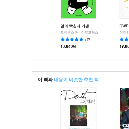
일의 빡침과 기쁨
QWE
오이웍스 저
아무프레스
이주강
|
7건
13,860
원
19,8
이 책과
내용이 비슷한 추천 책