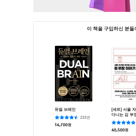
이 책을 구입하신 분
듀얼 브레인
[세트] 서울 
다니는 김 부장
233건
3권)
14,700
원
40,500
원