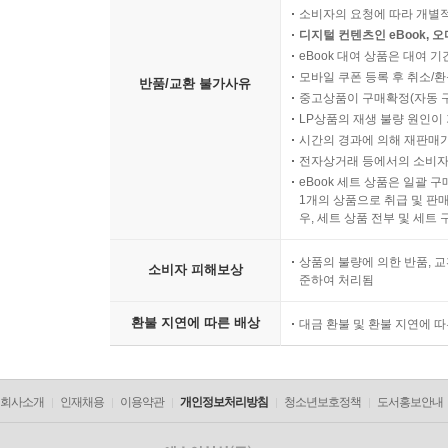
소비자의 요청에 따라 개별
디지털 컨텐츠인 eBook, 
eBook 대여 상품은 대여 기
모바일 쿠폰 등록 후 취소/환
반품/교환 불가사유
중고상품이 구매확정(자동 
LP상품의 재생 불량 원인이 기
시간의 경과에 의해 재판매가
전자상거래 등에서의 소비자
eBook 세트 상품은 일괄 
1개의 상품으로 취급 및 판매
우, 세트 상품 전부 및 세트
상품의 불량에 의한 반품, 교
소비자 피해보상
준하여 처리됨
환불 지연에 따른 배상
대금 환불 및 환불 지연에 
회사소개
인재채용
이용약관
개인정보처리방침
청소년보호정책
도서홍보안내