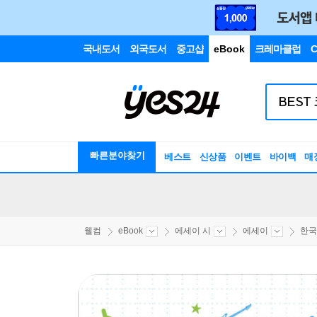
국내도서
외국도서
중고샵
eBook
크레마클럽
C
빠른분야찾기
베스트
신상품
이벤트
바이백
매
웰컴
eBook
에세이 시
에세이
한국