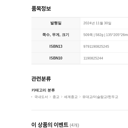
품목정보
발행일
2024년 11월 30일
쪽수, 무게, 크기
509쪽 | 582g | 135*205*26
ISBN13
9791190825245
ISBN10
1190825244
관련분류
카테고리 분류
국내도서
종교
세계종교
유대교/이슬람교/힌두교
이 상품의 이벤트
(4개)