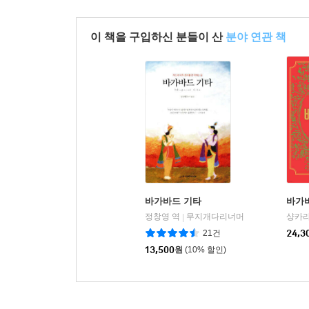
이 책을 구입하신 분들이 산
분야 연관 책
바가바드 기타
바가
정창영 역
무지개다리너머
샹카라
|
21건
24,3
13,500
원
(10% 할인)