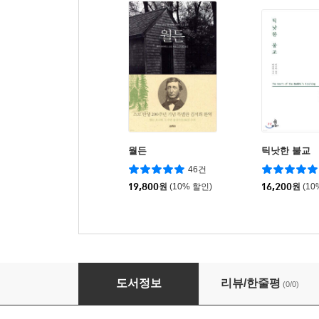
월든
틱낫한 불교
46건
19,800
원
(10% 할인)
16,200
원
(10
바가바드기타
도서정보
리뷰/한줄평
(0/0)