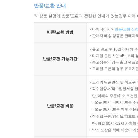
반품/교환 안내
※ 상품 설명에 반품/교환과 관련한 안내가 있는경우 아래 
마이페이지 >
반품/교환 신청
반품/교환 방법
판매자 배송 상품은 판매자와
출고 완료 후 10일 이내의 
디지털 콘텐츠인 eBook의 
반품/교환 가능기간
중고상품의 경우 출고 완료일
모바일 쿠폰의 경우 유효기간(
고객의 단순변심 및 착오구
직수입양서/직수입일서중 일
단, 아래의 주문/취소 조건인
오늘 00시 ~ 06시 30분 
반품/교환 비용
오늘 06시 30분 이후 주문
직수입 음반/영상물/기프트 
단, 당일 00시~13시 사이
박스 포장은 택배 배송이 가