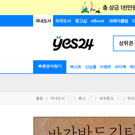
국내도서
외국도서
중고샵
eBook
크레마클럽
C
빠른분야찾기
베스트
신상품
이벤트
바이백
매
웰컴
국내도서
종교
세계종교
유대