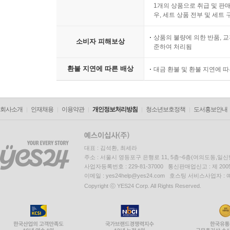
1개의 상품으로 취급 및 판매
우, 세트 상품 전부 및 세트
상품의 불량에 의한 반품, 교
소비자 피해보상
준하여 처리됨
환불 지연에 따른 배상
대금 환불 및 환불 지연에 
회사소개
인재채용
이용약관
개인정보처리방침
청소년보호정책
도서홍보안내
대표 : 김석환, 최세라
주소 : 서울시 영등포구 은행로 11, 5층~6층(여의도동,일신
사업자등록번호 : 229-81-37000 통신판매업신고 : 제 200
이메일 : yes24help@yes24.com 호스팅 서비스사업자 :
Copyright ⓒ YES24 Corp. All Rights Reserved.