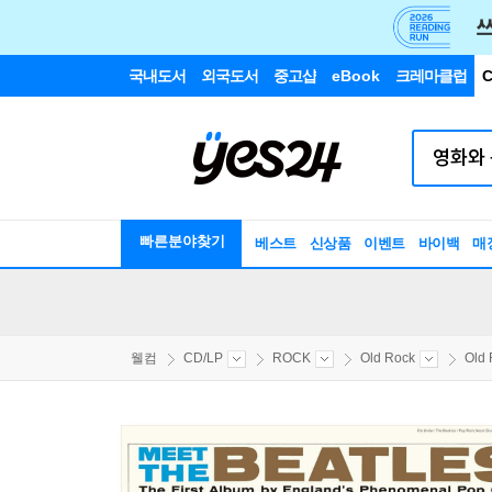
국내도서
외국도서
중고샵
eBook
크레마클럽
C
빠른분야찾기
베스트
신상품
이벤트
바이백
매
웰컴
CD/LP
ROCK
Old Rock
Old