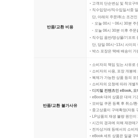
고객의 단순변심 및 착오구
직수입양서/직수입일서중 일
단, 아래의 주문/취소 조건인
오늘 00시 ~ 06시 30분 
반품/교환 비용
오늘 06시 30분 이후 주문
직수입 음반/영상물/기프트 
단, 당일 00시~13시 사이
박스 포장은 택배 배송이 가
소비자의 책임 있는 사유로 
소비자의 사용, 포장 개봉에 
복제가 가능한 상품 등의 포장을 
소비자의 요청에 따라 개별
디지털 컨텐츠인 eBook, 
eBook 대여 상품은 대여 기
모바일 쿠폰 등록 후 취소/환
반품/교환 불가사유
중고상품이 구매확정(자동 
LP상품의 재생 불량 원인이 기
시간의 경과에 의해 재판매가
전자상거래 등에서의 소비자
eBook 세트 상품은 일괄 