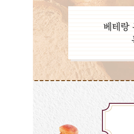
닭가슴살 샐러드 브레드