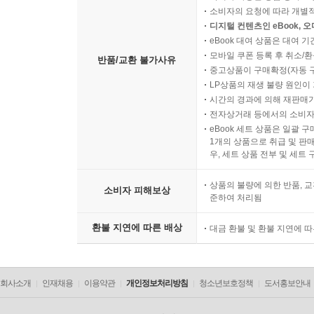
소비자의 요청에 따라 개별
디지털 컨텐츠인 eBook, 
eBook 대여 상품은 대여 기
모바일 쿠폰 등록 후 취소/환
반품/교환 불가사유
중고상품이 구매확정(자동 
LP상품의 재생 불량 원인이 기
시간의 경과에 의해 재판매가
전자상거래 등에서의 소비자
eBook 세트 상품은 일괄 
1개의 상품으로 취급 및 판매
우, 세트 상품 전부 및 세트
상품의 불량에 의한 반품, 교
소비자 피해보상
준하여 처리됨
환불 지연에 따른 배상
대금 환불 및 환불 지연에 
회사소개
인재채용
이용약관
개인정보처리방침
청소년보호정책
도서홍보안내