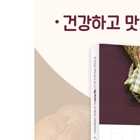
쑥 식빵
부추 식빵
양파 햄 식빵
단호박 강낭콩 식빵
감자 베이컨 식빵
오트밀 레이즌 식빵
참깨 무화과 식빵
오징어 먹물 크림치즈 식빵
녹차 완두 식빵
메밀 팥배기 식빵
마늘 식빵
PART 2. 브레드
건과일 호두 브레드
오트밀 크렌베리 호두 브레드
단호박 브레드 타르트