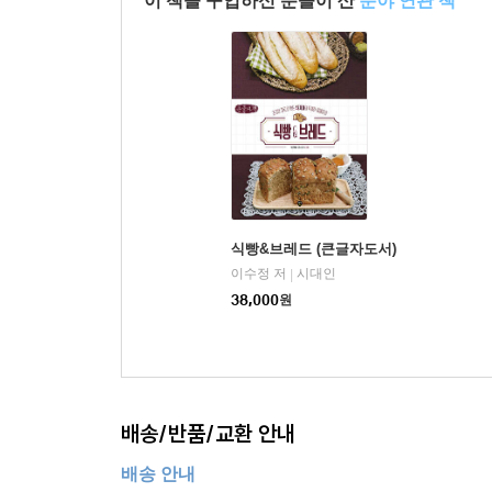
이 책을 구입하신 분들이 산
분야 연관 책
식빵&브레드 (큰글자도서)
이수정 저
시대인
|
38,000
원
배송/반품/교환 안내
배송 안내