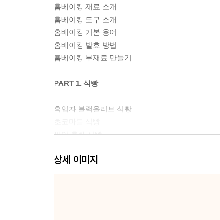
홈베이킹 재료 소개
홈베이킹 도구 소개
홈베이킹 기본 용어
홈베이킹 발효 방법
홈베이킹 부재료 만들기
PART 1. 식빵
흑임자 블랙올리브 식빵
초코마블 식빵
씨앗 홍차 식빵
블루베리 식빵
상세 이미지
건과일 식빵
고구마 식빵
검은깨 시나몬 식빵
콩가루 소보로 밤 식빵
흑임자 소보로 식빵