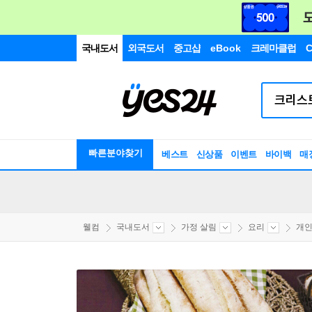
국내도서
외국도서
중고샵
eBook
크레마클럽
C
빠른분야찾기
베스트
신상품
이벤트
바이백
매
웰컴
국내도서
가정 살림
요리
개