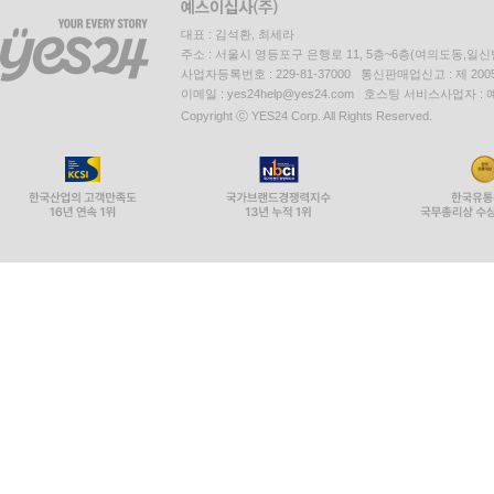
대표 : 김석환, 최세라
주소 : 서울시 영등포구 은행로 11, 5층~6층(여의도동,일신
사업자등록번호 : 229-81-37000 통신판매업신고 : 제 200
이메일 : yes24help@yes24.com 호스팅 서비스사업자 :
Copyright ⓒ YES24 Corp. All Rights Reserved.