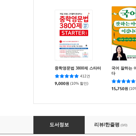
중학영문법 3800제 스타터
국어 잘하는 
다
412건
9,000
원
(10% 할인)
15,750
원
(10
식빵&브레드
도서정보
리뷰/한줄평
(0/0)