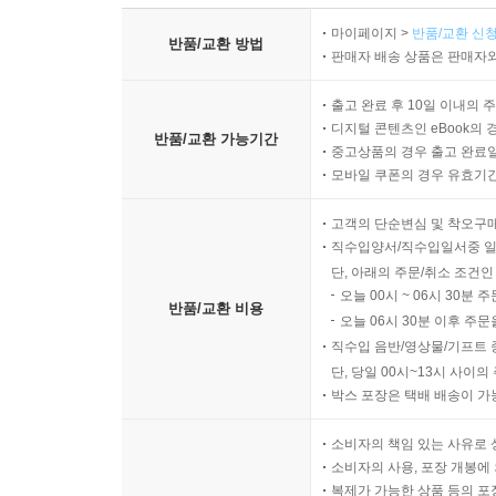
마이페이지 >
반품/교환 신청
반품/교환 방법
판매자 배송 상품은 판매자와
출고 완료 후 10일 이내의 
디지털 콘텐츠인 eBook의 
반품/교환 가능기간
중고상품의 경우 출고 완료일
모바일 쿠폰의 경우 유효기간(
고객의 단순변심 및 착오구
직수입양서/직수입일서중 일
단, 아래의 주문/취소 조건인
오늘 00시 ~ 06시 30분 
반품/교환 비용
오늘 06시 30분 이후 주문
직수입 음반/영상물/기프트 
단, 당일 00시~13시 사이
박스 포장은 택배 배송이 가
소비자의 책임 있는 사유로 
소비자의 사용, 포장 개봉에 
복제가 가능한 상품 등의 포장을 