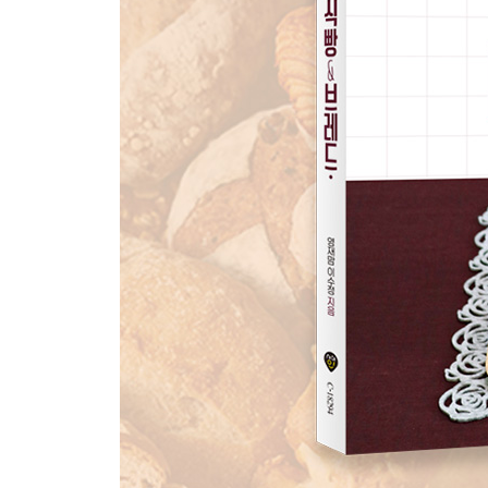
흑임자 크림치즈 브레드
와인 블루베리 캄파뉴
무화과 감자 크림 롤
멀티그레인 브레드
토마토 브로콜리 포카치아
파슬리 그리시니
콩가루 잡곡빵
통단팥 녹차 소보로 브레드
고구마 크림치즈 롤
블랙올리브 치아바타
브로콜리 베이컨 브레드
흑미 블루베리 쵸프
참치 샐러드 브레드
밥새우 소프트 브레드
허브 모닝롤
옥수수 크림치즈 브레드
크림치즈 커스터드 소보로 브레드
크랜베리 베치번즈