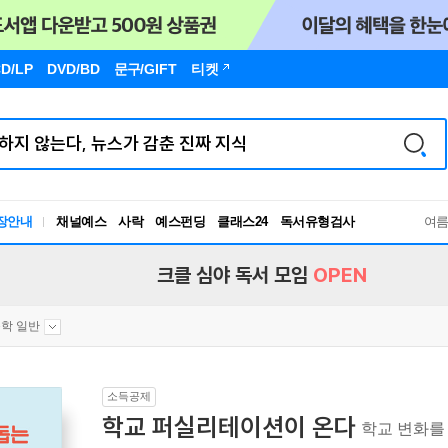
D/LP
DVD/BD
문구
/GIFT
티켓
장안내
채널예스
사락
예스펀딩
클래스24
독서유형검사
여
RBTI Lab
독서유형검사
크클 심야 독서 모임
OPEN
학 일반
소득공제
학교 퍼실리테이션이 온다
학교 변화를