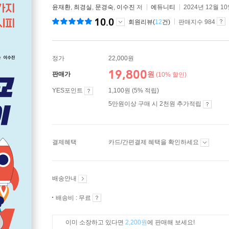
윤재환
,
최경실
,
문경숙
,
이수진
저
에듀니티
2024년 12월 1
10.0
회원리뷰(
12
건)
판매지수 984
정가
22,000원
19,800
원
판매가
(10% 할인)
YES포인트
1,100원 (5% 적립)
5만원이상 구매 시 2천원 추가적립
결제혜택
카드/간편결제 혜택을 확인하세요
배송안내
배송비 : 무료
이미 소장하고 있다면
2,200원
에 판매해 보세요!