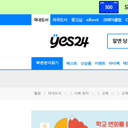
국내도서
외국도서
중고샵
eBook
크레마클럽
C
빠른분야찾기
베스트
신상품
이벤트
바이백
매
웰컴
국내도서
사회 정치
교육
교육