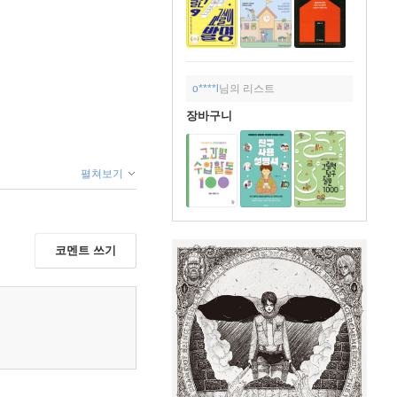
o****l
님의 리스트
장바구니
펼쳐보기
코멘트 쓰기