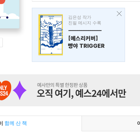
김은성 작가
친필 메시지 수록
---------------
[예스리커버]
빵야 TRIGGER
들이
함께 산 책