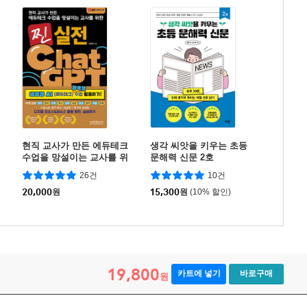
현직 교사가 만든 에듀테크
생각 씨앗을 키우는 초등
수업을 망설이는 교사를 위
문해력 신문 2호
한 찐 실전 챗GPT 생성형
26건
10건
AI(에듀테크) 과목별 수업
활용하기!
20,000
원
15,300
원
(10% 할인)
19,800
카트에 넣기
바로구매
원