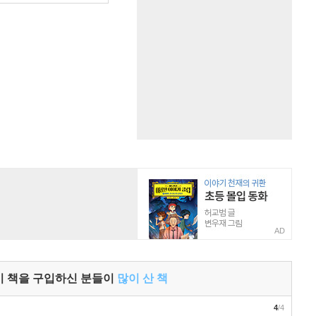
AD
이 책을 구입하신 분들이
많이 산 책
4
/4