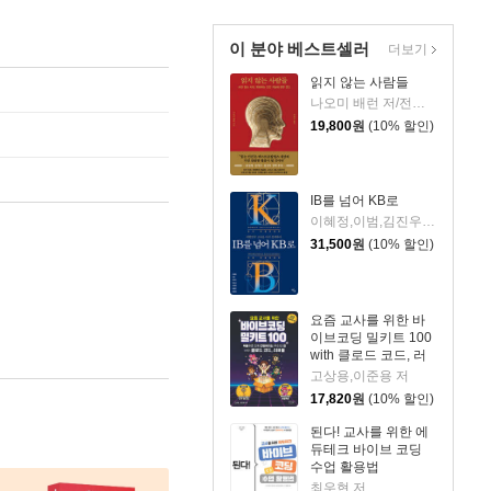
이 분야 베스트셀러
더보기
읽지 않는 사람들
나오미 배런 저/전병근 역
19,800
원
(10% 할인)
IB를 넘어 KB로
이혜정,이범,김진우,박하식,송재범,하화주,홍영일 저
31,500
원
(10% 할인)
요즘 교사를 위한 바
이브코딩 밀키트 100
with 클로드 코드, 러
버블
고상용,이준용 저
17,820
원
(10% 할인)
된다! 교사를 위한 에
듀테크 바이브 코딩
수업 활용법
최우현 저