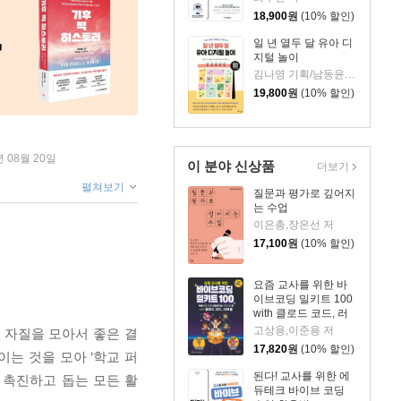
18,900
원
(10% 할인)
일 년 열두 달 유아 디
지털 놀이
김나영 기획/남동윤,이다인,이영은,이자정,임소정,장효정 저
19,800
원
(10% 할인)
년 08월 20일
이 분야 신상품
더보기
펼쳐보기
질문과 평가로 깊어지
는 수업
이은총,장은선 저
17,100
원
(10% 할인)
요즘 교사를 위한 바
이브코딩 밀키트 100
with 클로드 코드, 러
버블
고상용,이준용 저
 자질을 모아서 좋은 결
17,820
원
(10% 할인)
는 것을 모아 ‘학교 퍼
된다! 교사를 위한 에
 촉진하고 돕는 모든 활
듀테크 바이브 코딩