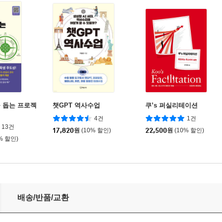
 돕는 프로젝
챗GPT 역사수업
쿠’s 퍼실리테이션
4건
1건
13건
17,820
원
(10% 할인)
22,500
원
(10% 할인)
% 할인)
배송/반품/교환