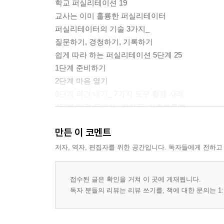
학교 퍼실리테이션 19
교사는 이미 훌륭한 퍼실리테이터
퍼실리테이터의 기술 3가지_
질문하기, 경청하기, 기록하기
쉽게 따라 하는 퍼실리테이션 5단계 25
1단계 준비하기
2단계 마음 열기
3단계 의견 내기_ 7가지 도구 활용 사례
4단계 의견 모으기_ 친화도, 기호분류법
5단계 결정하기_ 6가지 도구 활용 사례
만든 이 코멘트
2장. 마음 열기 레시피
저자, 역자, 편집자를 위한 공간입니다. 독자들에게 전하고
종이탑 쌓기 65
접수된 글은 확인을 거쳐 이 곳에 게재됩니다.
이미지카드 67
독자 분들의 리뷰는 리뷰 쓰기를, 책에 대한 문의는 1:
6×6 주사위 게임 69
휴먼 빙고 71
네임텐트 73