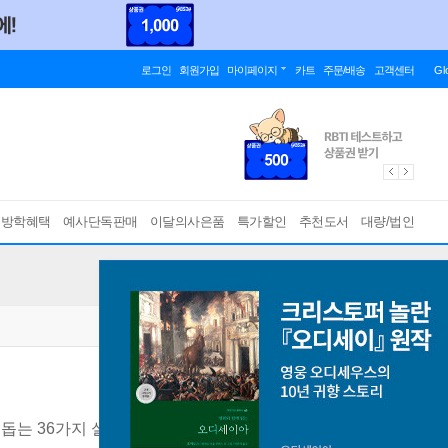
로그인
회원가입
마이페이지
카트
주문/배송
고객센터
Gl
름방학혜택
예사단독판매
이달의사은품
특가할인
추천도서
대량/법인
 돕는 36가지 실전 레시피