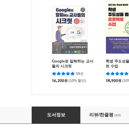
Google로 칼퇴하는 교사
학생 주도성을
들의 시크릿
트 수업
59건
16,200
원
(10% 할인)
18,900
원
(10
학교 퍼실리테이션이 온다
도서정보
리뷰/한줄평
(8/4)