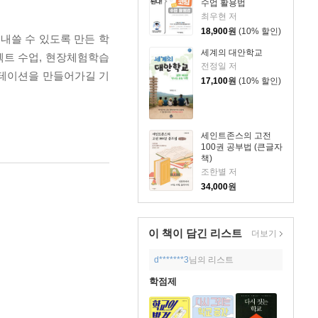
수업 활용법
최우현 저
18,900
원
(10% 할인)
내쓸 수 있도록 만든 학
세계의 대안학교
젝트 수업, 현장체험학습
전정일 저
리테이션을 만들어가길 기
17,100
원
(10% 할인)
세인트존스의 고전
100권 공부법 (큰글자
책)
조한별 저
34,000
원
이 책이 담긴
리스트
더보기
d*******3
님의 리스트
학점제