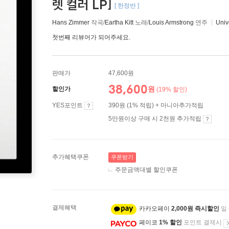
렛 컬러 LP]
[ 한정반 ]
Hans Zimmer
작곡/
Eartha Kitt
노래/
Louis Armstrong
연주
Univ
첫번째 리뷰어가 되어주세요.
판매가
47,600원
38,600
원
할인가
(19% 할인)
YES포인트
390원 (1% 적립) + 마니아추가적립
5만원이상 구매 시 2천원 추가적립
추가혜택쿠폰
쿠폰받기
주문금액대별 할인쿠폰
결제혜택
카카오페이
2,000원 즉시할인
일
페이코
1% 할인
포인트 결제시