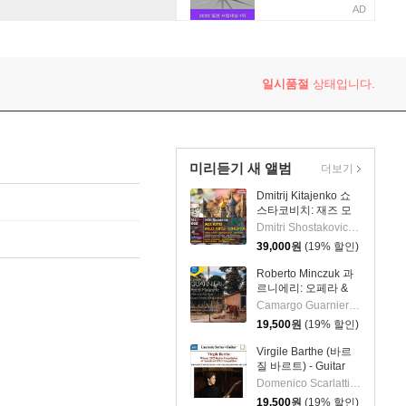
AD
일시품절
상태입니다.
미리듣기 새 앨범
더보기
Dmitrij Kitajenko 쇼
스타코비치: 재즈 모
음곡, 발레 모음곡, 협
Dmitri Shostakovich 작곡 외 6명
주곡들
39,000
원
(19% 할인)
(Shostakovich: Jazz
Suite; Ballet Suites;
Roberto Minczuk 과
Concertos)
르니에리: 오페라 &
관현악 작품집
Camargo Guarnieri 작곡 외 2명
(Guarnieri: Pedro
19,500
원
(19% 할인)
Malazarte)
Virgile Barthe (바르
질 바르트) - Guitar
Recital (기타 리사이
Domenico Scarlatti 작곡 외 5명
틀)
19,500
원
(19% 할인)