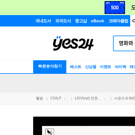
국내도서
외국도서
중고샵
eBook
크레마클럽
C
빠른분야찾기
베스트
신상품
이벤트
바이백
매
웰컴
CD/LP
LP(Vinyl) 전문...
사운드트랙(OS