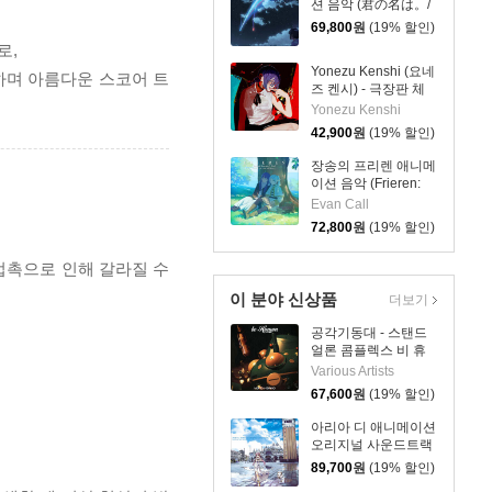
션 음악 (君の名は。/
your name. OST by
69,800
원
(19% 할인)
Radwimps 래드윔프
로,
스) [2LP]
Yonezu Kenshi (요네
당한 따스하며 아름다운 스코어 트
즈 켄시) - 극장판 체
인소 맨: 레제편 주제
Yonezu Kenshi
곡 IRIS OUT / JANE
42,900
원
(19% 할인)
DOE [LP]
장송의 프리렌 애니메
이션 음악 (Frieren:
Beyond Journey's
Evan Call
End - Original
72,800
원
(19% 할인)
Soundtrack) [블루 &
그린 컬러 2LP]
 접촉으로 인해 갈라질 수
이 분야 신상품
더보기
공각기동대 - 스탠드
얼론 콤플렉스 비 휴
먼 애니메이션 음악
Various Artists
(Ghost In The Shell
67,600
원
(19% 할인)
STAND ALONE
COMPLEX be
아리아 디 애니메이션
Human) [2LP]
오리지널 사운드트랙
(ARIA The
89,700
원
(19% 할인)
ANIMATION Original