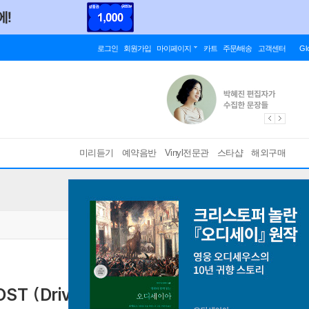
로그인
회원가입
마이페이지
카트
주문/배송
고객센터
Gl
미리듣기
예약음반
Vinyl전문관
스타샵
해외구매
(Driving Miss Daisy) [투명 바이올