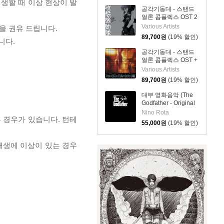
재생할 때 이상 현상이 발
Soundtrack vinyl
공각기동대 - 스탠드
edition)[2LP]
얼론 콤플렉스 OST 2
애니메이션 음악
Various Artists
을 권유 드립니다.
(Ghost In The Shell
89,700
원
(19% 할인)
니다.
STAND ALONE
COMPLEX O.S.T.2)
공각기동대 - 스탠드
[2LP]
얼론 콤플렉스 OST +
애니메이션 음악
Various Artists
(Ghost In The Shell
89,700
원
(19% 할인)
STAND ALONE
COMPLEX O.S.T.＋)
대부 영화음악 (The
[2LP]
Godfather - Original
Picture Soundtrack)
Nino Rota
 경우가 있습니다. 턴테
[LP]
55,000
원
(19% 할인)
 재생에 이상이 있는 경우