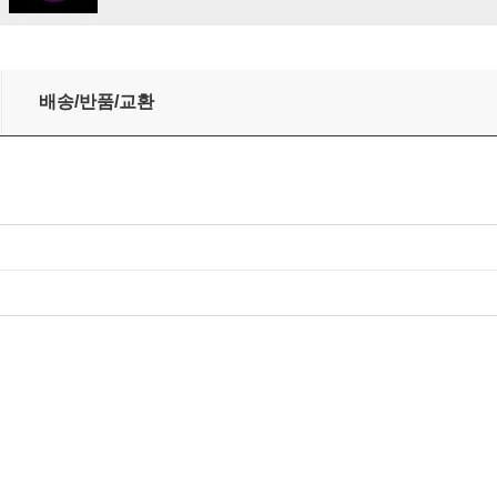
ss Daisy) [투명 바이올렛 컬러 LP]
배송/반품/교환