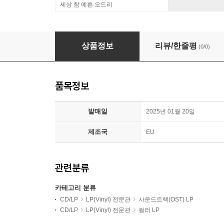
세상 참 예쁜 오드리
드라이빙 미스 데이지 영화음악 OST (Driving Mi
상품정보
리뷰/한줄평
(0/0)
품목정보
발매일
2025년 01월 20일
제조국
EU
관련분류
카테고리 분류
CD/LP
LP(Vinyl) 전문관
사운드트랙(OST) LP
CD/LP
LP(Vinyl) 전문관
컬러 LP