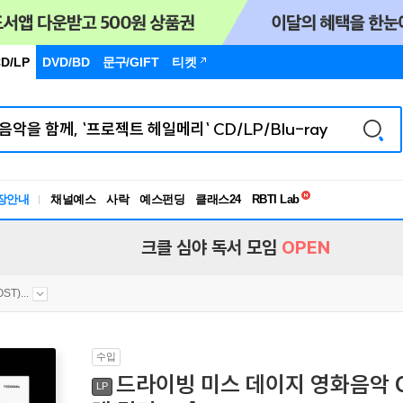
D/LP
DVD/BD
문구
/GIFT
티켓
독서유형검사
RBTI Lab
장안내
채널예스
사락
예스펀딩
클래스24
독서유형검사
크클 심야 독서 모임
OPEN
T)...
수입
드라이빙 미스 데이지 영화음악 OST 
LP