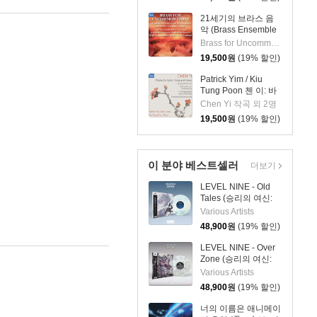
21세기의 브라스 음
악 (Brass Ensemble
Music - 21st Century)
Brass for Uncommon Times 실내악
19,500
원
(19% 할인)
Patrick Yim / Kiu
Tung Poon 첸 이: 바
이올린, 비올라, 피아
Chen Yi 작곡 외 2명
노 작품집 (Chen Yi:
19,500
원
(19% 할인)
Works For Violin,
Viola And Piano)
이 분야 베스트셀러
더보기
LEVEL NINE - Old
Tales (승리의 여신:
니케 OST) [마블 컬러
Various Artists
LP]
48,900
원
(19% 할인)
LEVEL NINE - Over
Zone (승리의 여신:
니케 OST) [마블 컬러
Various Artists
LP]
48,900
원
(19% 할인)
너의 이름은 애니메이