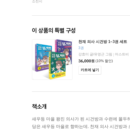
소진시
이 상품의 특별 구성
천재 의사 시건방 1~3권 세트
3권
강효미 글/유영근 그림
머스트비
|
36,000
원
(10% 할인)
카트에 넣기
책소개
새우등 마을 왕진 의사가 된 시건방과 수련에 몰두하
당은 새우등 마을로 향하는데. 천재 의사 시건방과