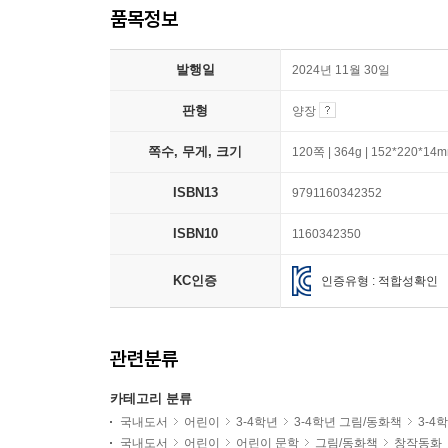
품목정보
발행일
2024년 11월 30일
판형
양장
쪽수, 무게, 크기
120쪽 | 364g | 152*220*14
ISBN13
9791160342352
ISBN10
1160342350
KC인증
인증유형 : 적합성확인
관련분류
카테고리 분류
국내도서
어린이
3-4학년
3-4학년 그림/동화책
3-4
국내도서
어린이
어린이 문학
그림/동화책
창작동화