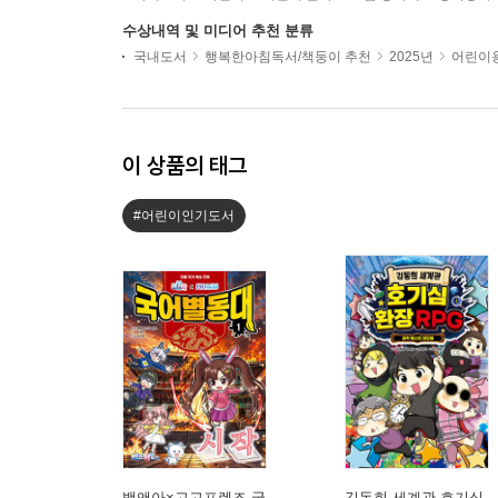
수상내역 및 미디어 추천 분류
국내도서
행복한아침독서/책둥이 추천
2025년
어린이용
이 상품의 태그
#어린이인기도서
백앤아×고고프렌즈 국
김동희 세계관 호기심