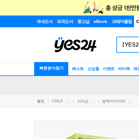
국내도서
외국도서
중고샵
eBook
크레마클럽
C
빠른분야찾기
베스트
신상품
이벤트
바이백
매
웰컴
CD/LP
스타샵
달력/다이어리