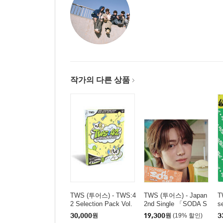
작가의 다른 상품
TWS (투어스) - TWS:4
TWS (투어스) - Japan
T
2 Selection Pack Vol.
2nd Single 「SODA S
s
2
ODA」 Solo Jacket H
E
30,000
원
19,300
원
(19% 할인)
3
ANJIN