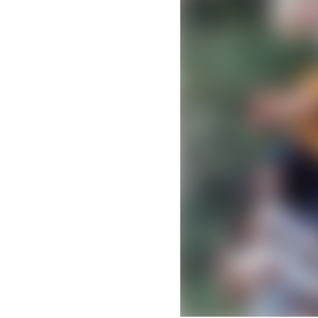
Size : 170x120mm｜7ea 1set
8. STICKER SET
Size : 120x170mm | 3ea 1set
9. PHOTOCARD SET
-SLEEVE Size : 68x90mm
-PHOTOCARD Size : 55x85mm｜8ea 1set
10. INSTANT PHOTO SET
Size : 55x85mm｜8ea 1set
11. TWL KIT
(POSTCARD SET, INSTANT PHOTO SET, PHOTO
ENVELOPE Size : 150x200mm