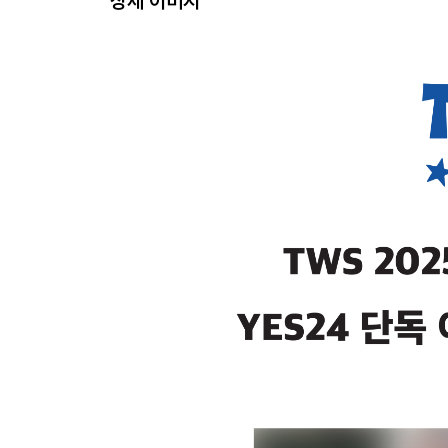
상세 이미지
4. FOLDED POSTER
Size : 400x300mm｜ 1ea
5. DIGITAL CODE SET
-DIGITAL CODE Size : 27x85mm｜About 40mins
-TWL PAPER Size : 70x70, 40x110mm｜2ea
-STRING Size : 225mm
[144p], [270p], [360p], [480p SD], [720p HD], [1080
KOREAN, ENGLISH, JAPANESE, CHINESE
*본 제품은 재생 플라스틱으로 제작되었습니다. 제
이는 제품 불량에 해당하지 않습니다.
6. CALENDAR SET
-STAND Size : 105x135x12mm
-CALENDAR Size : 100x130mm｜12months
7. POSTCARD SET