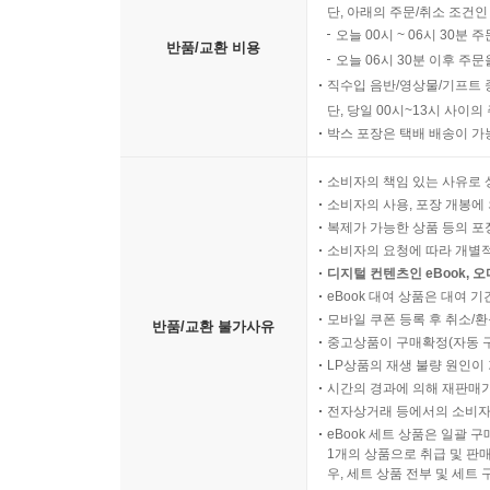
단, 아래의 주문/취소 조건인
오늘 00시 ~ 06시 30분 
반품/교환 비용
오늘 06시 30분 이후 주문
직수입 음반/영상물/기프트 
단, 당일 00시~13시 사이
박스 포장은 택배 배송이 가
소비자의 책임 있는 사유로 
소비자의 사용, 포장 개봉에 
복제가 가능한 상품 등의 포장을 
소비자의 요청에 따라 개별
디지털 컨텐츠인 eBook, 
eBook 대여 상품은 대여 기
모바일 쿠폰 등록 후 취소/환
반품/교환 불가사유
중고상품이 구매확정(자동 
LP상품의 재생 불량 원인이 기
시간의 경과에 의해 재판매가
전자상거래 등에서의 소비자
eBook 세트 상품은 일괄 
1개의 상품으로 취급 및 판매
우, 세트 상품 전부 및 세트