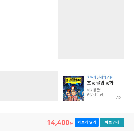
AD
14,400
카트에 넣기
바로구매
원