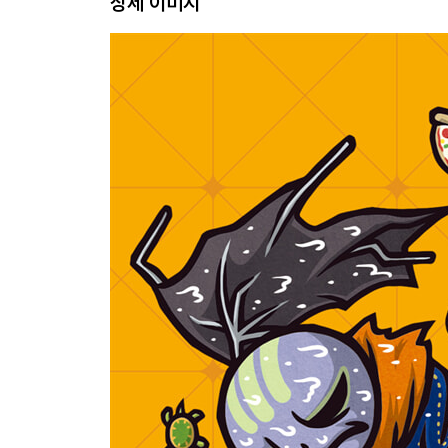
상세 이미지
30화 헤드윅 사우나 172
31화 주마등 엔터테이너 186
35화 해리 198
38화 스타디움 나잇 라이브 210
39화 패왕의 속사정 222
49화 모닝콜 234
50화 회장님 영원하라 246
56화 카페 블록버스터 260
61화 게임은 계속되어야 한다 274