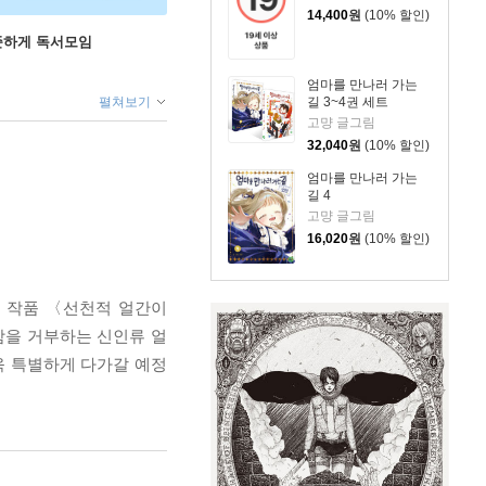
14,400
원
(10% 할인)
꾸준하게 독서모임
엄마를 만나러 가는
길 3~4권 세트
펼쳐보기
고먕 글그림
32,040
원
(10% 할인)
엄마를 만나러 가는
길 4
고먕 글그림
16,020
원
(10% 할인)
낸 작품 〈선천적 얼간이
함을 거부하는 신인류 얼
 특별하게 다가갈 예정