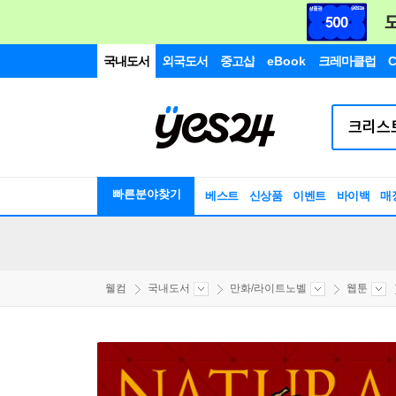
국내도서
외국도서
중고샵
eBook
크레마클럽
C
빠른분야찾기
베스트
신상품
이벤트
바이백
매
웰컴
국내도서
만화/라이트노벨
웹툰