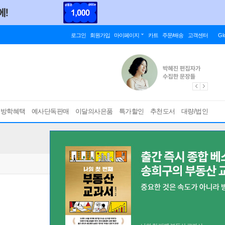
로그인
회원가입
마이페이지
카트
주문/배송
고객센터
Gl
름방학혜택
예사단독판매
이달의사은품
특가할인
추천도서
대량/법인