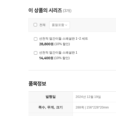
이 상품의 시리즈
(3개)
품절포함
전체
선천적 얼간이들 스페셜판 1~2 세트
28,800
원
(10% 할인)
선천적 얼간이들 스페셜판 1
14,400
원
(10% 할인)
품목정보
발행일
2024년 12월 19일
쪽수, 무게, 크기
288쪽 | 156*228*20mm