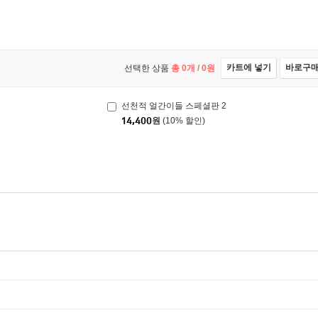
카트에 넣기
바로구
선택한 상품
총
0
개 /
0
원
선천적 얼간이들 스페셜판 2
14,400
원
(10% 할인)