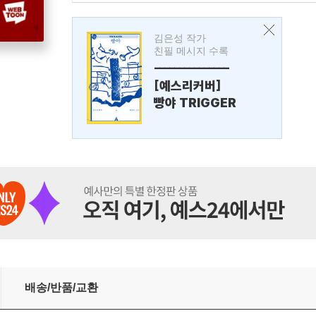
김은성 작가
친필 메시지 수록
---------------
[예스리커버]
빵야 TRIGGER
배송/반품/교환