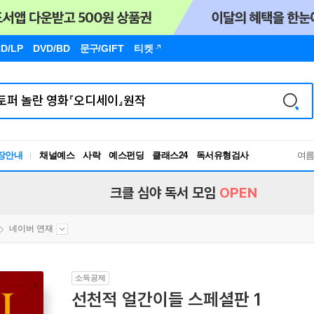
D/LP
DVD/BD
문구
/GIFT
티켓
독서유형검사
장안내
채널예스
사락
예스펀딩
클래스24
RBTI Lab
여
독서유형검사
크클 심야 독서 모임
OPEN
네이버 연재
소득공제
선천적 얼간이들 스페셜판 1