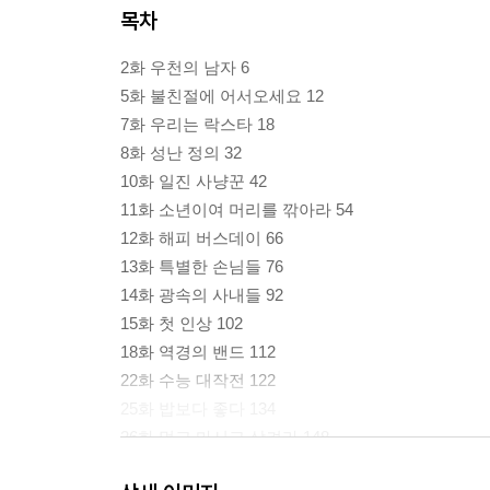
목차
2화 우천의 남자 6
5화 불친절에 어서오세요 12
7화 우리는 락스타 18
8화 성난 정의 32
10화 일진 사냥꾼 42
11화 소년이여 머리를 깎아라 54
12화 해피 버스데이 66
13화 특별한 손님들 76
14화 광속의 사내들 92
15화 첫 인상 102
18화 역경의 밴드 112
22화 수능 대작전 122
25화 밥보다 좋다 134
26화 먹고 마시고 삼켜라 148
29화 원한의 편도 160