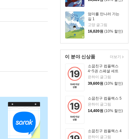
엄마를 만나러 가는
길 1
고먕 글그림
16,020
원
(10% 할인)
이 분야 신상품
더보기
소꿉친구 컴플렉스
4~5권 스페셜 세트
은하이 글그림
39,600
원
(10% 할인)
소꿉친구 컴플렉스 5
은하이 글그림
14,400
원
(10% 할인)
소꿉친구 컴플렉스 4
은하이 글그림