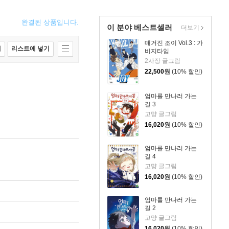
완결된 상품입니다.
이 분야 베스트셀러
더보기
매거진 조이 Vol.3 : 가
매
리스트에 넣기
비지타임
2사장 글그림
22,500
원
(10% 할인)
엄마를 만나러 가는
길 3
고먕 글그림
16,020
원
(10% 할인)
엄마를 만나러 가는
길 4
고먕 글그림
16,020
원
(10% 할인)
엄마를 만나러 가는
길 2
고먕 글그림
16,020
원
(10% 할인)