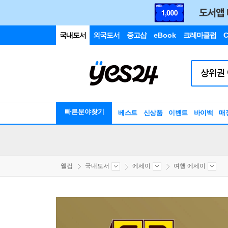
국내도서
외국도서
중고샵
eBook
크레마클럽
C
빠른분야찾기
베스트
신상품
이벤트
바이백
매
웰컴
국내도서
에세이
여행 에세이