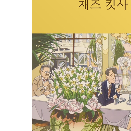
12. 무라카미 류와 〈식스티 나인〉의 시대 - 혼야
에필로그 - 시간이 흘러도 킷사텐은 영원히