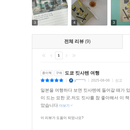
3
4
3
전체 리뷰
(9)
1
도쿄 킷사텐 여행
종이책
구매
y******i
2025-08-08
신고
|
|
|
일본을 여행하다 보면 킷사텐에 들어갈 때가 있
이 드는 묘한 곳.저도 킷사를 참 좋아해서 이 
았습니다
더보기
이 리뷰가 도움이 되었나요?