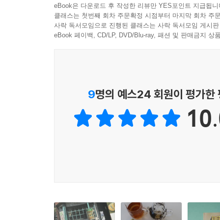
모나미에서 미야자와 겐지 추도식이 열리지 않았다면
eBook은 다운로드 후 작성한 리뷰만 YES포인트 지급됩니
〈미야자와 겐지 전집〉으로 출간되면서 세상에 알려
클래스는 첫번째 회차 주문확정 시점부터 마지막 회차 주문
사락 독서모임으로 진행된 클래스는 사락 독서모임 게시판
궁에서 쓰던 문화재가 옛 도읍 가까운 곳에서 발굴
eBook 페이백, CD/LP, DVD/Blu-ray, 패션 및 판매금
---p.168 「킷사텐에서 길어 올린 육필 원고」중에
사실 보스는 인도 독립운동가였다. 〈동방의 등불The 
고, 입수한 무기를 인도로 보내려다 영국에 발각되
당시 나카무라야는 국외로 망명한 인도 독립운동가들
9
명의 예스24 회원이 평가한
고 말았다. 나카무라야가 카레를 ‘사랑과 혁명의 맛
10.
---p.184 「사랑과 혁명의 맛」중에서
재즈가 좋아서 열세 살 때부터 레코드를 모았다는 
회사에 취직하는 것은 타락이라는 인식이 널리 퍼져 
했지만 글에 더욱 몰두하기 위해 전업 작가 되기로 
마스터로 돌아오지 못했다고. 대신 작품에 재즈 킷
사를 사랑하고 있는 것 같다.
---p.211 「재즈 킷사 주인은 무라카미 하루키」중에서