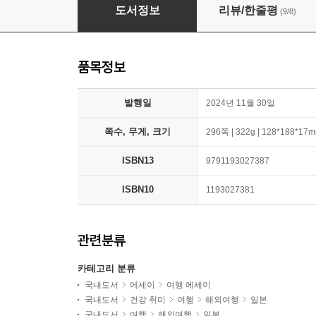
도쿄 킷사텐 여행
도서정보
리뷰/한줄평
(9/8)
품목정보
발행일
2024년 11월 30일
쪽수, 무게, 크기
296쪽 | 322g | 128*188*17
ISBN13
9791193027387
ISBN10
1193027381
관련분류
카테고리 분류
국내도서
에세이
여행 에세이
국내도서
건강 취미
여행
해외여행
일본
국내도서
여행
해외여행
일본