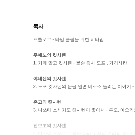
목차
프롤로그 - 타임 슬립을 위한 티타임
우에노의 킷사텐
1. 카페 말고 킷사텐 - 불순 킷사 도프 , 가히사칸
야네센의 킷사텐
2. 노포 킷사텐의 문을 열면 비로소 들리는 이야기 -
혼고의 킷사텐
3. 나쓰메 소세키도 킷사텐이 좋아서 - 루오, 아오키
진보초의 킷사텐
4. 다자이 오사무 그림을 따라 고서점 거리의 킷사텐