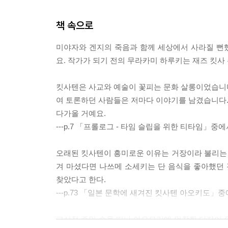
책 속으로
미야자와 겐지의 죽음과 함께 세상에서 사라질 뻔
요. 작가가 되기 전의 무라카미 하루키는 재즈 킷사
킷사텐은 사교와 예술이 꽃피는 문화 살롱이었습니다.
여 토론하던 사람들은 저마다 이야기를 남겼습니다. 
다가올 거예요.
---p.7 「프롤로그 - 타임 슬립을 위한 티타임」중
오래된 킷사텐이 흥미로운 이유는 거장이라 불리는
겨 마셨다면 나쓰메 소세키는 단 음식을 좋아했던
찾았다고 한다.
---p.73 「일본 문학에 새겨진 킷사텐 아오키도」
고서점 주인 손을 떠나 아오모리에 안착한 다자이 