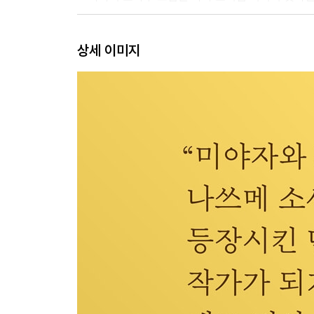
긴자의 킷사텐
상세 이미지
5. 페코짱이 말해 주지 않는 후지야의 과거 - 후지야
6. 존 레넌과 오노 요코는 왜 파울리스타에 갔을까 
신주쿠의 킷사텐
7. 비에도 지지 않고, 킷사텐 - 쓰바키야 커피, 모나
8. 그 독립운동가가 신주쿠 킷사텐에 간 까닭은 - 
9. 사카모토 류이치와 무라카미 하루키의 공통점 - 
시부야의 킷사텐
10. 명곡 킷사에서는 말하지 않아도 좋아요 - 라이언
이케부쿠로의 킷사텐
11. 화가와 만화가, 그리는 사람들의 킷사텐 - 릴리
주오선의 킷사텐