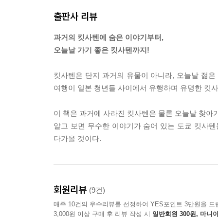
社’라는 출판사를 운영하던 모리야 히토시로, 출판사
출판사 리뷰
한, 참으로 진보초다운 킷사텐이었다.
---p.89 「헌책방에서 발견된 보물」중에서
과거의 킷사텐에 숨은 이야기부터,
오늘날 가기 좋은 킷사텐까지!
관동대지진을 기점으로 젊은 문인들은 새로운 문학에
와바타 야스나리와 요코미쓰 리이치를 비롯한 신감
킷사텐은 단지 과거의 유물이 아니라, 오늘날 젊은
된 〈문예시대〉를 통해 가와바타 야스나리의 걸
여행이 일본 청년들 사이에서 유행하며 유명한 킷사
야라는 킷사텐은 일본 최초의 노벨 문학상 수상작을
---p.124 「노벨문학상 거장이 청년이고 신인이던
이 책은 과거에 사라진 킷사텐은 물론 오늘날 찾아가
알고 보면 무수한 이야기가 숨어 있는 도쿄 킷사텐
파리의 예술이 르 프로코프에서 움텄다면 근대 도쿄
다가올 것이다.
스타를 놓치지 않았다. 존 레넌과 오노 요코는 197
잔에 사인을 남긴 해는 1987년이었는데, 아무리
지만 두 사람이 사흘 연속으로 찾아오는 바람에 사
었을까?
회원리뷰
(9건)
---p.137 「커피가 모두의 음료가 되기까지」중에서
매주 10건의 우수리뷰를 선정하여 YES포인트 3만원을 드
3,000원 이상 구매 후 리뷰 작성 시
일반회원 300원, 마니아