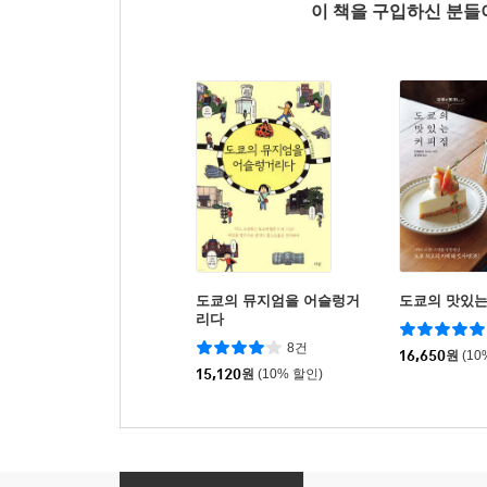
이 책을 구입하신 분
도쿄의 뮤지엄을 어슬렁거
도쿄의 맛있는
리다
8건
16,650
원
(10
15,120
원
(10% 할인)