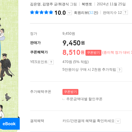
김은영
,
김영주
글/
최경식
그림
북멘토
2024년 11월 25일
10.0
회원리뷰(
32
건)
판매지수 12
정가
9,450원
9,450
원
판매가
8,510
원
쿠폰혜택가
(종이책 정가 대비 3
쿠폰받기
YES포인트
470원 (5% 적립)
5만원이상 구매 시 2천원 추가적립
추가혜택쿠폰
쿠폰받기
주문금액대별 할인쿠폰
결제혜택
카드/간편결제 혜택을 확인하세요