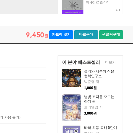
AD
9,450
카트에 넣기
바로구매
원클릭구매
원
이 분야 베스트셀러
더보기
설기와 시루의 작은
행복연구소
박준영 저
1,000
원
별빛 조각을 모으는
아기 곰
보리엘맘 저
3,000
원
기 사용 불가)
바빠 초등 독해 5단계