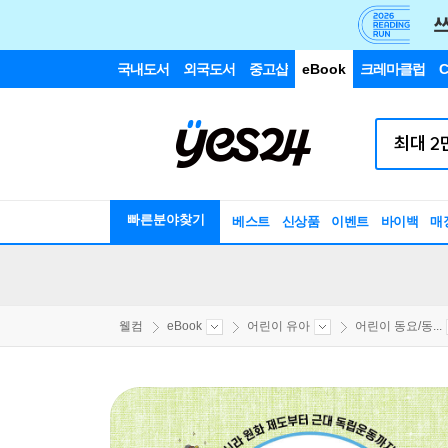
국내도서
외국도서
중고샵
eBook
크레마클럽
C
빠른분야찾기
베스트
신상품
이벤트
바이백
매
웰컴
eBook
어린이 유아
어린이 동요/동...