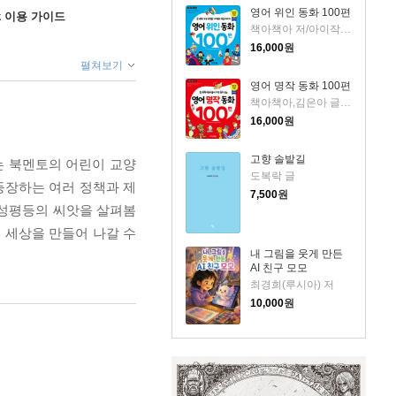
영어 위인 동화 100편
ok 이용 가이드
책아책아 저/아이작 더스트,마이클 A. 푸틀랙 감수
16,000
원
펼쳐보기
영어 명작 동화 100편
책아책아,김은아 글/아이작 더스트,마이클 A. 푸틀랙 감수
16,000
원
고향 솔밭길
는 북멘토의 어린이 교양
도복락 글
등장하는 여러 정책과 제
7,500
원
양성평등의 씨앗을 살펴봄
 세상을 만들어 나갈 수
내 그림을 웃게 만든
AI 친구 모모
최경희(루시아) 저
10,000
원