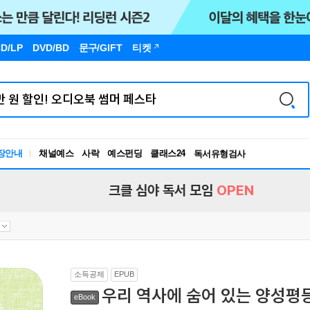
D/LP
DVD/BD
문구
/GIFT
티켓
장안내
채널예스
사락
예스펀딩
클래스24
독서유형검사
RBTI Lab
독서유형검사
크클 심야 독서 모임
OPEN
소득공제
EPUB
우리 역사에 숨어 있는 양성평
eBook