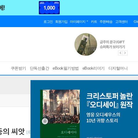
로그인
회원가입
마이페이지
카트
주문/배송
고객센터
Gl
쿠폰받기
단독선출간
eBook필기방법
eBook리더기
디지털머니
등의 씨앗
[ EPUB ]