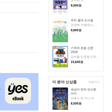
호사라 저
8,000
원
우리 곁의 도시숲
손영혜 저/맹하나 그림
9,800
원
기적의 초등 신문
2026
강버들,민경원,이유정,채윤경,임소연 글
15,840
원
이 분야 신상품
더보기
세상이 먼저 인사한
아이
보휴누,박 이나 저
8,500
원