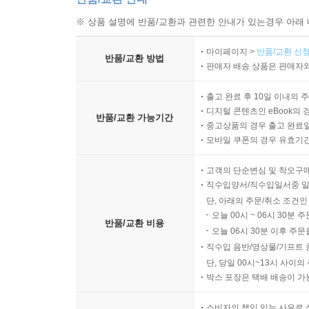
※ 상품 설명에 반품/교환과 관련한 안내가 있는경우 아래 
마이페이지 >
반품/교환 신청
반품/교환 방법
판매자 배송 상품은 판매자와
출고 완료 후 10일 이내의 
디지털 콘텐츠인 eBook의 
반품/교환 가능기간
중고상품의 경우 출고 완료일
모바일 쿠폰의 경우 유효기간(
고객의 단순변심 및 착오구
직수입양서/직수입일서중 일
단, 아래의 주문/취소 조건인
오늘 00시 ~ 06시 30분 
반품/교환 비용
오늘 06시 30분 이후 주문
직수입 음반/영상물/기프트 
단, 당일 00시~13시 사이
박스 포장은 택배 배송이 가
소비자의 책임 있는 사유로 