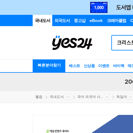
국내도서
외국도서
중고샵
eBook
크레마클럽
C
빠른분야찾기
베스트
신상품
이벤트
바이백
매
20
웰컴
국내도서
국어 외국어 사...
독일어