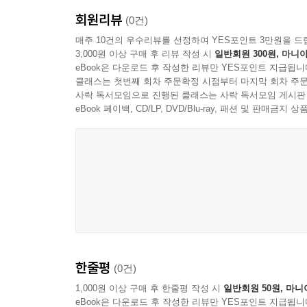
회원리뷰
한 강을 마치고 나면 연습문제를 풀면서 자신이 이해
(0건)
제시해 드리지 않았습니다. 연습문제를 풀어보시고
매주 10건의 우수리뷰를 선정하여 YES포인트 3만원을 드
3,000원 이상 구매 후 리뷰 작성 시
일반회원 300원, 마니아
대한 풀이와 함께, 있을 수 있는 오답에 대해 설명
eBook은 다운로드 후 작성한 리뷰만 YES포인트 지급됩니
클래스는 첫번째 회차 주문확정 시점부터 마지막 회차 주문
학습자들이 가장 초기의 학습단계에서부터 이미 단 
사락 독서모임으로 진행된 클래스는 사락 독서모임 게시판
기초적인 일상생활을 할 수 있게끔 소통능력을 키워
eBook 페이백, CD/LP, DVD/Blu-ray, 패션 및 판매금
비록 정확한 문법을 알지 못하는 단계일지라도 독
말할 수 있도록 기획하였습니다. 아주 단순하지만 
수 있도록 공부하게 됩니다. 일단 말문이 트이면 좀
유발됩니다. 독일에서 유학할 당시 필자의 경험으
정확한 발음과 문법에 맞는 표현보다 의사소통에서
말해보는 경험은 빠르게 다음 단계로 나아갈 수 
표현을 익힐 수 있는 동기를 얻게 됩니다.
한줄평
(0건)
이 책의 내용을 강의하고 있는 유튜브 채널 ‘쉬
질의응답을 할 수 있으므로 적극 활용하면서 독학의
1,000원 이상 구매 후 한줄평 작성 시
일반회원 50원, 마니
eBook은 다운로드 후 작성한 리뷰만 YES포인트 지급됩니
보다 쉽고 재미있게 이 멋진 독일어의 세계에 입성하