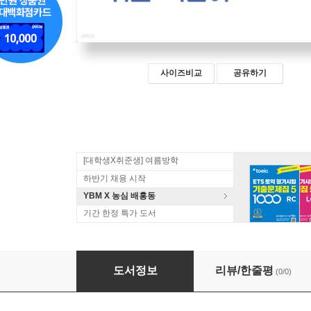
사이즈비교
공유하기
[대학생X취준생] 여름방학
하반기 채용 시작
YBM X 농심 배홍동
기간 한정 특가 도서
딱! 한달 공부하는 쉬운 독일어
도서정보
리뷰/한줄평
(0/0)