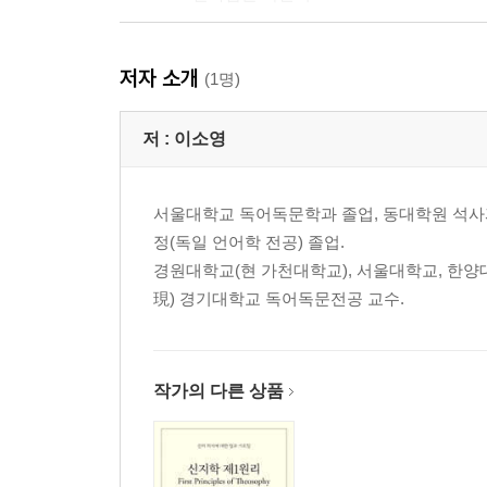
Lektion 8. 숫자공부와 물건 사기 57
저자 소개
(1명)
Lektion 9. 더 많은 일상 표현 69
저 :
이소영
Lektion 10. haben 동사를 비롯한 대단한 동사들 79
서울대학교 독어독문학과 졸업, 동대학원 석사
Lektion 11. 다양한 동사를 이용한 말하기 87
정(독일 언어학 전공) 졸업.
경원대학교(현 가천대학교), 서울대학교, 한양
◈ 초급자가 알아야 할 독일어 문장 100 96
現) 경기대학교 독어독문전공 교수.
◈ 초급 독일어 100 문장 99
◈ 기초 독일어 단어장 104
작가의 다른 상품