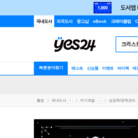
국내도서
외국도서
중고샵
eBook
크레마클럽
C
빠른분야찾기
베스트
신상품
이벤트
바이백
매
웰컴
국내도서
자기계발
성공학/경력관리