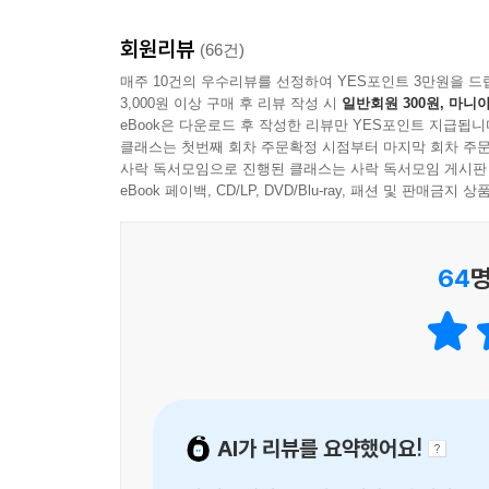
일하고 있는 연수남은 약 20년 동안 이 질문에 
--- 「에필로그│최선을 다한 사람이 얻을 수 있는 것」 중
회원리뷰
공부 때문에 고민인 사람들에게 그동안 개발한 공부
(66건)
공부 유튜버가 되었다. 『모든 시험에 적용되는 3
매주 10건의 우수리뷰를 선정하여 YES포인트 3만원을 드
3,000원 이상 구매 후 리뷰 작성 시
일반회원 300원, 마니아
‘공부법 필살기’라고 할 수 있다. 공부법 끝판왕 
eBook은 다운로드 후 작성한 리뷰만 YES포인트 지급됩니
클래스는 첫번째 회차 주문확정 시점부터 마지막 회차 주문
“공부 속도를 미친 듯이 올리는
사락 독서모임으로 진행된 클래스는 사락 독서모임 게시판
진짜 공부법은 따로 있다.”
eBook 페이백, CD/LP, DVD/Blu-ray, 패션 및 판매금
공부 속도가 느려서 고민인 사람들을 위한
64
명
효율이 200% 올라가는 극강의 공부 기술
고등학교 2학년, 마음을 다잡고 종일 공부해도 
걸어보겠다고 결심했다. 단 하루도, 단 1분도 허
대학교에 가서도 개강 첫날부터 도서관으로 향했고
저자를 긍정적인 방향으로 이끈 것이다. 하지만 
AI가 리뷰를 요약했어요!
부딪히게 된다. 아무리 많은 시간을 투자해 공
‘효율적으로 암기하는 법’을 연구하고 개발하기 시