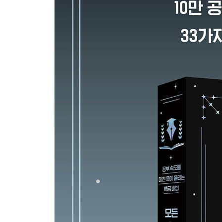
02 체력 관리의 정석
03 진짜 휴식법
◆ 4부 가장 확실하게 합격으로 이끄는 시험 스킬
7장 [마스터] 초고득점으로 과목을 완벽히 마스터하
01 메타인지 공부법
02 얼음 공부법
03 회독 공부법
04 단권화 공부법
8장 [마무리] 합격 성패를 결정하는 시험 직전 공부
01 타이밍 공부법
02 벼락치기 공부법
03 시험 잘 보는 여섯 가지 방법
에필로그