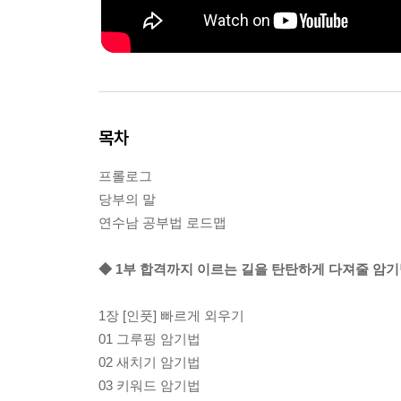
목차
프롤로그
당부의 말
연수남 공부법 로드맵
◆ 1부 합격까지 이르는 길을 탄탄하게 다져줄 암
1장 [인풋] 빠르게 외우기
01 그루핑 암기법
02 새치기 암기법
03 키워드 암기법