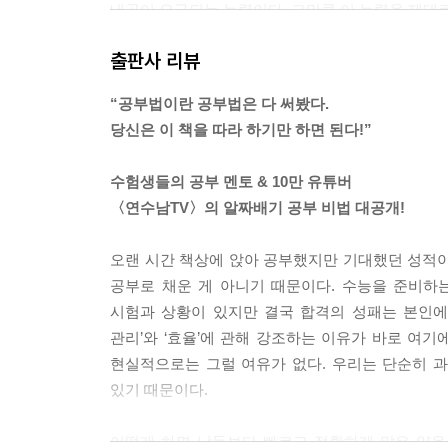
내공이 요구되는 능력이다. 그만큼 이 능력을 제대로
--- 「2부│합격까지 초고속으로 도달하는 시간 관
출판사 리뷰
따라서 우리는 욕심을 덜고 진짜 공부법을 실천해야 
“공부법이란 공부법은 다 써봤다.
올 것 같다. “아는 것을 늘려나가는 거랑 모르는 
당신은 이 책을 따라 하기만 하면 된다!”
추가로 붙기 때문인데, 이렇게 정리할 수 있다. ‘시
--- 「2부│합격까지 초고속으로 도달하는 시간 관
수험생들의 공부 멘토 & 10만 유튜버
〈연수남TV〉의 알짜배기 공부 비법 대공개!
얄팍한 공부 기술로 적당히 공부해서 원하는 곳에 
함을 갖춰야 한다. 그러기 위해서는 먼저 공부를 하
오랜 시간 책상에 앉아 공부했지만 기대했던 성적이
로를 단단하게 받치는 자존감도 키워야 한다. 이 모든
공부로 채운 게 아니기 때문이다. 수능을 준비하
--- 「3부│합격에 최적화된 몸과 마음을 만드는 체
시험과 상황이 있지만 결국 합격의 성패는 본인에
관리’와 ‘효율’에 관해 강조하는 이유가 바로 여기
합격하지 못했는가? 성적이 정체되어 있는가? 본인의
현실적으로는 그럴 여유가 없다. 우리는 단순히 
부법을 무조건적으로 따라하라는 말이 아니다. 오히
있기 때문이다.
한 공부법을 발전시켜 더 효율적인 공부법을 개발해
드 라인과 방법론을 제시할 뿐, 실질적으로 활용하는
어떻게 하면 남들보다 빠르고 정확하게 많은 양을