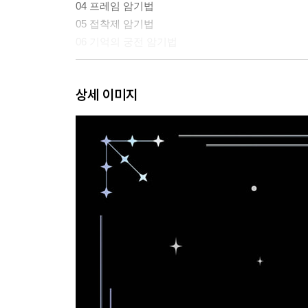
04 프레임 암기법
05 접착제 암기법
06 기억의 궁전 암기법
2장 [아웃풋] 정확하게 끄집어내기
상세 이미지
01 타이핑 공부법
02 2분 프리라이팅 기법
03 스피드 패스 공부법
◆ 2부 합격까지 초고속으로 도달하는 시간 관리 
3장 [시간] 순공 시간을 끌어올리는 방법
01 체인지 공부법
02 음악 공부법
03 우주 공부법
04 수면 공부법
05 집중력 강화법