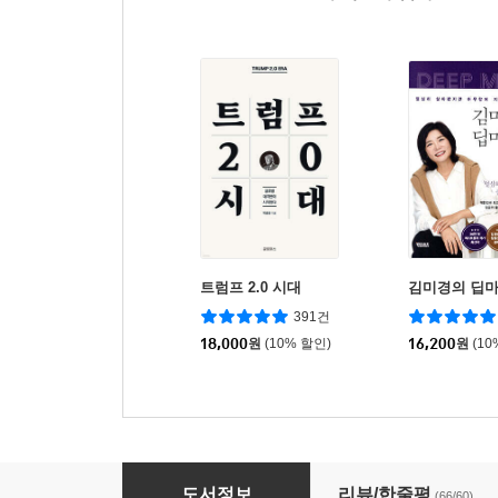
트럼프 2.0 시대
김미경의 딥
391건
18,000
원
(10% 할인)
16,200
원
(10
모든 시험에 적용되는 33가지 진짜 공부법
도서정보
리뷰/한줄평
(66/60)