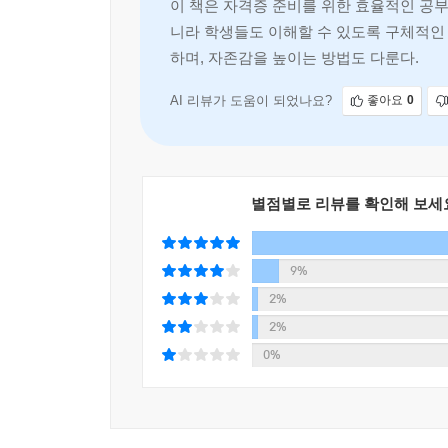
이 책은 자격증 준비를 위한 효율적인 공부
니라 학생들도 이해할 수 있도록 구체적인 
시간을 정해두고 집중력이 떨어질 때마다 공부하는 
하며, 자존감을 높이는 방법도 다룬다.
부분을 파악한 뒤 보충하는 ‘타이핑 공부법’, 외
심어두어 통째로 외울 수 있는 ‘얼음 공부법’ 등
AI 리뷰가 도움이 되었나요?
좋아요
0
진짜 공부법』은 그동안 영상에서는 보여줄 수 
공부법부터 사용해야 할지 고민된다면 본문에 특별 수
다양한 상황의 사람들이 현재 본인에게 맞는 공부법을
들 때마다 이 책은 분명히 시원한 해법이 되어줄 것
별점별로 리뷰를 확인해 보세
이 책은 총 4부로 구성되어 있다. 1부에서는 공부
9%
머릿속에 넣고 정확하게 끄집어낼 수 있는지 적절한 
시간 활용법은 물론 기출 분석, 인강 활용, 복
2%
노하우를 담았다. 3부 몸과 마음의 ‘체력’을 최적
2%
않고 공부를 지속할 수 있다. 빠른 체력 회복과 
0%
최종 목표인 ‘시험’을 잘 볼 수 있도록 돕는 다양
저자의 시험 스킬 노하우와 팁까지 만나볼 수 있다.