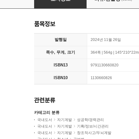
품목정보
발행일
2024년 11월 26일
쪽수, 무게, 크기
364쪽 | 564g | 145*210*22
ISBN13
9791130660820
ISBN10
1130660826
관련분류
카테고리 분류
국내도서
자기계발
성공학/경력관리
국내도서
자기계발
기획/정보/시간관리
국내도서
자기계발
창조적사고/두뇌계발