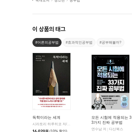
국내도서
청소년
공부법
이 상품의 태그
#어른의공부법
#효과적인공부법
#공부해볼까?
독학이라는 세계
모든 시험에 적용되는 3
3가지 진짜 공부법
시라토리 하루히코 저/양필성 역
클랩북스
|
연수남 저
다산북스
|
16,020
원
(10% 할인)