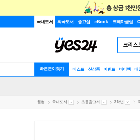
국내도서
외국도서
중고샵
eBook
크레마클럽
C
빠른분야찾기
베스트
신상품
이벤트
바이백
매
웰컴
국내도서
초등참고서
3학년