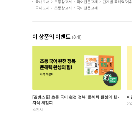
국내도서
초등참고서
국어전문교재
단계별 독해력/어
국내도서
초등참고서
국어전문교재
이 상품의 이벤트
(8개)
[길벗스쿨] 초등 국어 완전 정복! 문해력 완성의 힘 -
이
자석 채갈피
20
소진시