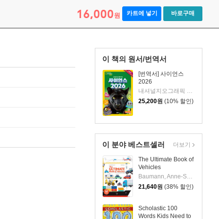
16,000
카트에 넣기
바로구매
원
이 책의 원서/번역서
[번역서] 사이언스
2026
내셔널지오그래픽 키즈 글/이한음,김아림 역
25,200
원
(10% 할인)
이 분야 베스트셀러
더보기
The Ultimate Book of
Vehicles
Baumann, Anne-Sophie / Balicevic, Didier
21,640
원
(38% 할인)
Scholastic 100
Words Kids Need to