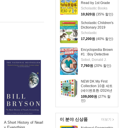
Read by 1st Grade
Scholastic Books
10,920
원
(35% 할인)
Scholastic Children's
Dictionary 2019
Scholastic
17,200
원
(40% 할인)
Encyclopedia Brown
#1 : Boy Detective
Sobol, Donald J.
7,760
원
(20% 할인)
NEW DK My First
Collection 10종 세트
(세이펜호환 /2024년
Renewal판)
109,000
원
(27% 할
인)
이 분야 신상품
더보기
A Short History of Nearl
y Everything