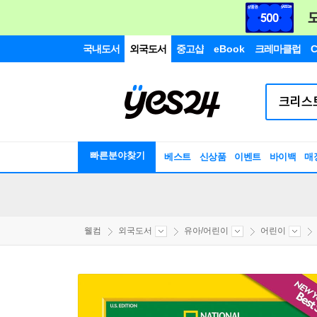
국내도서
외국도서
중고샵
eBook
크레마클럽
C
빠른분야찾기
베스트
신상품
이벤트
바이백
매
웰컴
외국도서
유아/어린이
어린이