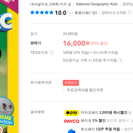
내셔널지오그래픽 키즈
글
National Geographic Kids
2025
10.0
회원리뷰(
2
건)
판매지수 2,538
정가
24,800원
16,000
원
판매가
(35% 할인)
YES포인트
160원 (1% 적립) + 마니아추가적립
5만원이상 구매 시 2천원 추가적립
추가혜택쿠폰
쿠폰받기
주문금액대별 할인쿠폰
결제혜택
카카오페이
2,000원 즉시할인
일
페이코
1% 할인
포인트 결제시
토스페이
1만P 추첨 적립
+ 생애