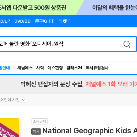
D/LP
DVD/BD
문구
/GIFT
티켓
장안내
채널예스
사락
예스펀딩
클래스24
독서유형검사
RBTI Lab
독서유형검사
박혜진 편집자의 문장 수집,
채널예스 1화 보러 가
어린이 사전
소득공제
National Geographic Kids
외서