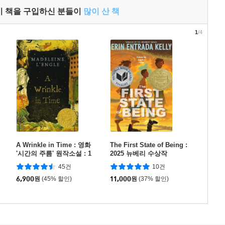
이 책을 구입하신 분들이
많이 산 책
1
/4
A Wrinkle in Time : 영화
The First State of Being :
'시간의 주름' 원작소설 : 1
2025 뉴베리 수상작
963 뉴베리 수상작
45건
10건
6,900
원
(45% 할인)
11,000
원
(37% 할인)