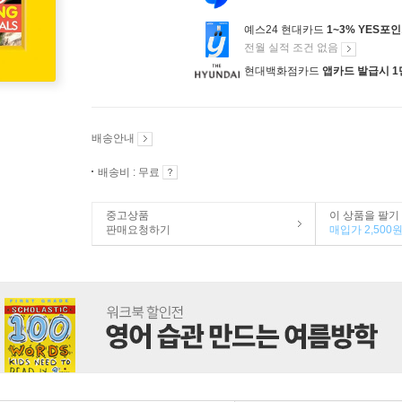
예스24 현대카드
1~3% YES포
전월 실적 조건 없음
현대백화점카드
앱카드 발급시 1
배송안내
배송비 : 무료
중고상품
이 상품을 팔기
판매요청하기
매입가 2,500