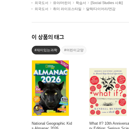
외국도서
유아/어린이
학습서
[Social Studies 사회]
외국도서
취미 라이프스타일
달력/다이어리/연감
이 상품의 태그
#재미있는과학
#어린이교양
National Geographic Kid
What If? 10th Annivers
s Almanac 2026
ry Edition: Serious Scie