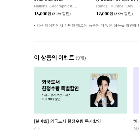
ntific Answers to Absur
National Geographic Kids
National Geographic Kids
Randall Munroe
Dey Street Books
|
|
Hypothetical Questions
16,000
원
(35% 할인)
12,000
원
(38% 할인)
검색 페이지에서 선택된 태그에 등록된 더 많은 상품을 확인해 
이 상품의 이벤트
(9개)
[분야별] 외국도서 한정수량 특가할인
해
상시
상