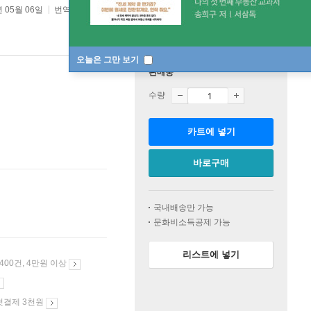
년 05월 06일
번역서 :
사이언스 2026
오늘은 그만 보기
판매중
수량
카트에 넣기
바로구매
국내배송만 가능
문화비소득공제 가능
리스트에 넣기
 400건, 4만원 이상
첫결제 3천원