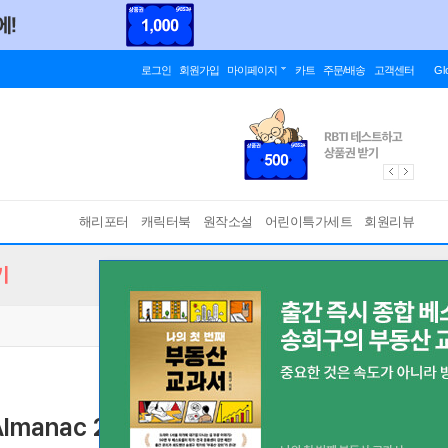
로그인
회원가입
마이페이지
카트
주문/배송
고객센터
Gl
해리포터
캐릭터북
원작소설
어린이특가세트
회원리뷰
기
 Almanac 2026
[ Paperback ]
바인딩 & 에디션 안내