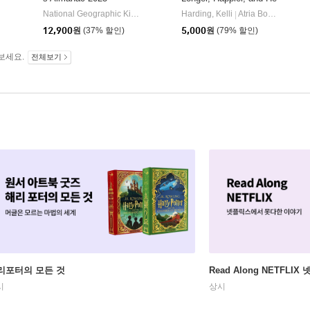
d
althier with the Groundb
National Geographic Kids
National Geographic Kids
Harding, Kelli
Atria Books
|
|
reaking Science of Kind
12,900
원
(37% 할인)
5,000
원
(79% 할인)
ness
보세요.
전체보기
리포터의 모든 것
Read Along NETFLI
시
상시