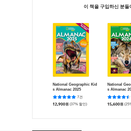
이 책을 구입하신 분
National Geographic Kid
National Geo
s Almanac 2025
s Almanac 20
ional Edition
7건
12,900
원
(37% 할인)
15,600
원
(25