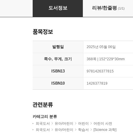
National Geographic Kids Almanac 2026
도서정보
리뷰/한줄평
(1/1)
품목정보
발행일
2025년 05월 06일
쪽수, 무게, 크기
368쪽 | 152*229*30mm
ISBN13
9781426377815
ISBN10
1426377819
관련분류
카테고리 분류
외국도서
유아/어린이
어린이
어린이 사전
외국도서
유아/어린이
학습서
[Science 과학]