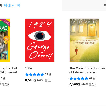
들이
함께 산 책
graphic Kid
1984
The Miraculous Journey
24 (Internat
of Edward Tulane
77건
)
9건
68건
8,500
원
(44% 할인)
% 할인)
6,500
원
(44% 할인)