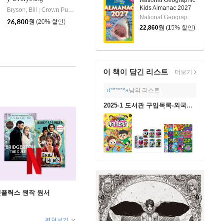
National Geographic
Kids Almanac 2027
Bryson, Bill
Crown Publishing Group (NY)
|
National Geographic Kids
26,800
원
(20% 할인)
22,860
원
(15% 할인)
이 책이 담긴
리스트
더보기
d******a
님의 리스트
2025-1 도서관 구입목록-외국어도서
X 넷플릭스 원작 원서
펼쳐보기