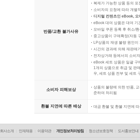
복제가 가능한 상품 등의 포장을 
소비자의 요청에 따라 개별
디지털 컨텐츠인 eBook, 
eBook 대여 상품은 대여 기
모바일 쿠폰 등록 후 취소/환
반품/교환 불가사유
중고상품이 구매확정(자동 
LP상품의 재생 불량 원인이 기
시간의 경과에 의해 재판매가
전자상거래 등에서의 소비자
eBook 세트 상품은 일괄 
1개의 상품으로 취급 및 판매
우, 세트 상품 전부 및 세트
상품의 불량에 의한 반품, 교
소비자 피해보상
준하여 처리됨
환불 지연에 따른 배상
대금 환불 및 환불 지연에 
회사소개
인재채용
이용약관
개인정보처리방침
청소년보호정책
도서홍보안내