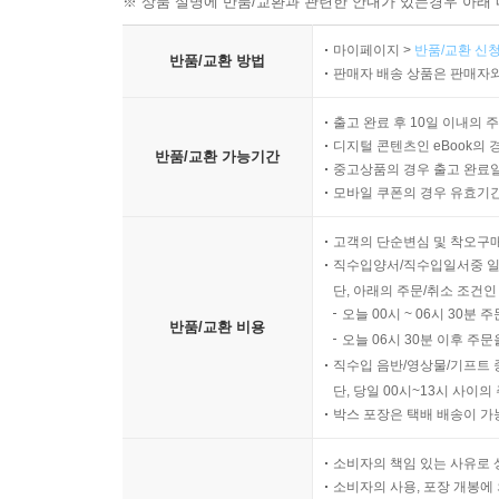
※ 상품 설명에 반품/교환과 관련한 안내가 있는경우 아래 
마이페이지 >
반품/교환 신청
반품/교환 방법
판매자 배송 상품은 판매자와
출고 완료 후 10일 이내의 
디지털 콘텐츠인 eBook의 
반품/교환 가능기간
중고상품의 경우 출고 완료일
모바일 쿠폰의 경우 유효기간(
고객의 단순변심 및 착오구
직수입양서/직수입일서중 일
단, 아래의 주문/취소 조건인
오늘 00시 ~ 06시 30분 
반품/교환 비용
오늘 06시 30분 이후 주문
직수입 음반/영상물/기프트 
단, 당일 00시~13시 사이
박스 포장은 택배 배송이 가
소비자의 책임 있는 사유로 
소비자의 사용, 포장 개봉에 