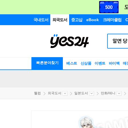
국내도서
외국도서
중고샵
eBook
크레마클럽
C
빠른분야찾기
베스트
신상품
이벤트
바이백
매
웰컴
외국도서
일본도서
만화/애니