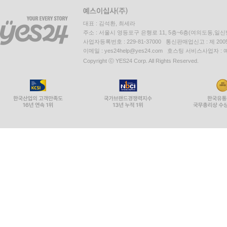
대표 : 김석환, 최세라
주소 : 서울시 영등포구 은행로 11, 5층~6층(여의도동,일신
사업자등록번호 : 229-81-37000 통신판매업신고 : 제 200
이메일 : yes24help@yes24.com 호스팅 서비스사업자 :
Copyright ⓒ YES24 Corp. All Rights Reserved.