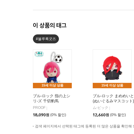
이 상품의 태그
#블루록굿즈
15세 이상 상품
15세 이상 상품
ブル-ロック 指の上シ
ブル-ロック まめめいと
リ-ズ 千切豹馬
(ぬいぐるみマスコット)
第二彈 千切豹馬(制服V
PROOF
ム-ビック
|
|
r.)
18,090
원
(0% 할인)
12,660
원
(0% 할인)
검색 페이지에서 선택된 태그에 등록된 더 많은 상품을 확인해 