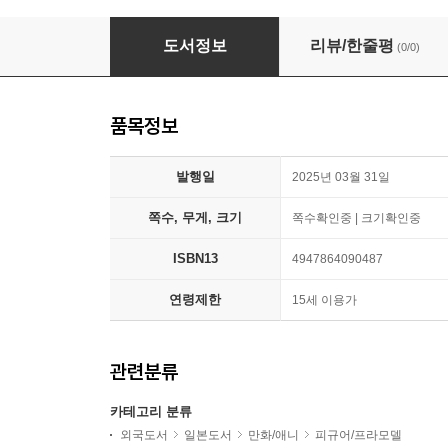
ブル-ロック アクリルスタンド なぎ 誠士郞
도서정보
리뷰/한줄평
(0/0)
품목정보
발행일
2025년 03월 31일
쪽수, 무게, 크기
쪽수확인중 | 크기확인중
ISBN13
4947864090487
연령제한
15세 이용가
관련분류
카테고리 분류
외국도서
일본도서
만화/애니
피규어/프라모델