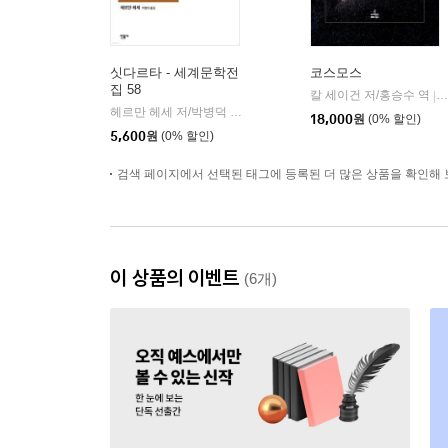
싯다르타 - 세계문학전
코스모스
집 58
칼 세이건 저/홍승수 역
|
헤르만 헤세 저/박병덕 역
민음사
|
18,000
원
(0% 할인)
5,600
원
(0% 할인)
검색 페이지에서 선택된 태그에 등록된 더 많은 상품을 확인해 
이 상품의 이벤트
(6개)