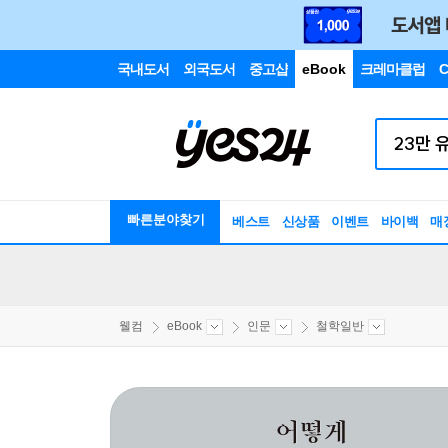
국내도서
외국도서
중고샵
eBook
크레마클럽
C
빠른분야찾기
베스트
신상품
이벤트
바이백
매
웰컴
eBook
인문
철학일반