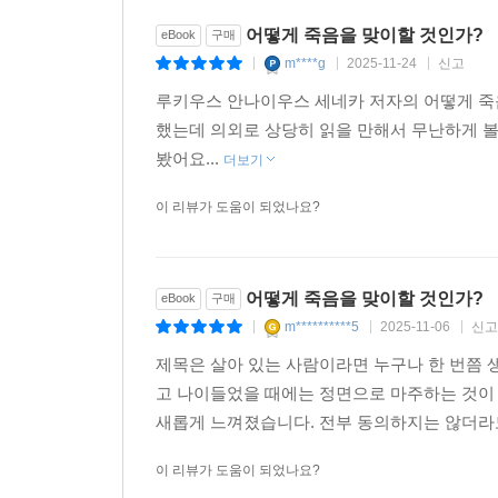
어떻게 죽음을 맞이할 것인가?
eBook
구매
세네카는 황제 암살 음모에 공모했다는 혐의로 네로의
m****g
2025-11-24
신고
|
|
|
세네카의 자살을 묘사한 타키투스의 『연대기』가 
루키우스 안나이우스 세네카 저자의 어떻게 죽
했는데 의외로 상당히 읽을 만해서 무난하게 볼
봤어요...
더보기
이 리뷰가 도움이 되었나요?
어떻게 죽음을 맞이할 것인가?
eBook
구매
m**********5
2025-11-06
신고
|
|
|
제목은 살아 있는 사람이라면 누구나 한 번쯤 
고 나이들었을 때에는 정면으로 마주하는 것이
새롭게 느껴졌습니다. 전부 동의하지는 않더라
이 리뷰가 도움이 되었나요?