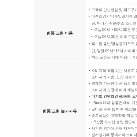
고객의 단순변심 및 착오구
직수입양서/직수입일서중 일
단, 아래의 주문/취소 조건인
오늘 00시 ~ 06시 30분 
반품/교환 비용
오늘 06시 30분 이후 주문
직수입 음반/영상물/기프트 
단, 당일 00시~13시 사이
박스 포장은 택배 배송이 가
소비자의 책임 있는 사유로 
소비자의 사용, 포장 개봉에 
복제가 가능한 상품 등의 포장을 
소비자의 요청에 따라 개별
디지털 컨텐츠인 eBook, 
eBook 대여 상품은 대여 기
모바일 쿠폰 등록 후 취소/환
반품/교환 불가사유
중고상품이 구매확정(자동 
LP상품의 재생 불량 원인이 기
시간의 경과에 의해 재판매가
전자상거래 등에서의 소비자