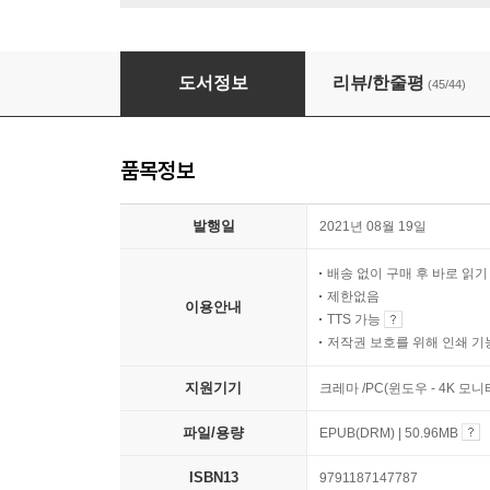
어떻게 죽음을 맞이할 것인가?
도서정보
리뷰/한줄평
(45/44)
품목정보
발행일
2021년 08월 19일
배송 없이 구매 후 바로 읽
제한없음
이용안내
TTS 가능
저작권 보호를 위해 인쇄 기
지원기기
크레마 /PC(윈도우 - 4K 모
파일/용량
EPUB(DRM) | 50.96MB
ISBN13
9791187147787