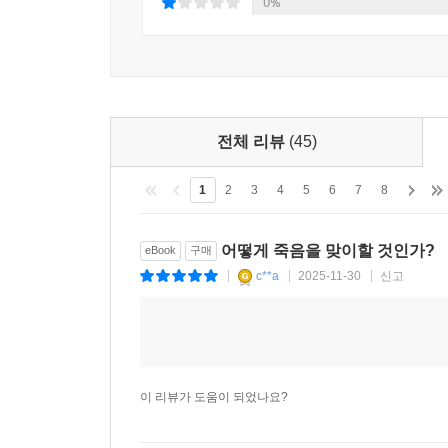
0%
한다고 거듭 주장한다.
-- 딱 한 번만 사용하는 기술을 배우는 일이 
알기는 해도 경험으로 말할 수 없는 것을 항상 
명령한다. 어떻게 죽을 것인지 배운 사람들은 어떻게
전체 리뷰
(45)
세네카는 고통이나 예속, 또는 억압으로부터 
1
2
3
4
5
6
7
8
박탈당하거나 건강이 위태롭다면 죽음이 삶보다 
정적들을 제거하는 모습을 수도 없이 보아온 세네
어떻게 죽음을 맞이할 것인가?
eBook
구매
원조 자살이나 자발적 안락사 등 ‘존엄하게 죽을 권
c**a
2025-11-30
신고
|
|
|
가운데서도, 세네카는 가족이나 친구들을 책임져야 
-- 무엇보다도 떳떳한 감정이 채워져야 한다. 때
위하여 입술에 맴도는 영혼을 붙들어야 한다. 선한 
오래 지속하게 할 만한 가치가 없다고 판단하고
이 리뷰가 도움이 되었나요?
시작했더라도 잠시 멈추고 가족과 친구들의 필요를
위대한 사람은 그렇게 행동한다. _p125~126