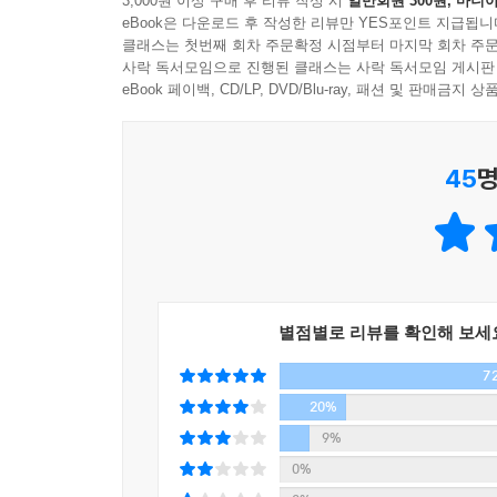
3,000원 이상 구매 후 리뷰 작성 시
일반회원 300원, 마니아
-- 나는 마지막 순간에도 떨지 않을 것이다. 나는
eBook은 다운로드 후 작성한 리뷰만 YES포인트 지급됩니
죽기를 거부하는 사람을 칭찬하거나 따라 하지 말라
클래스는 첫번째 회차 주문확정 시점부터 마지막 회차 주문
테지만 그럼에도 나의 떠남을 받아들인다. 내쫓긴
사락 독서모임으로 진행된 클래스는 사락 독서모임 게시판
현자는 모든 일을 본의 아니게 하지 않는다. 그는 필
eBook 페이백, CD/LP, DVD/Blu-ray, 패션 및 판매금
오래 사는 것이 반드시 좋은 일일까?
45
명
평균수명 120세 시대를 앞둔 현대인이 반드시 알아야
평균수명 100세 시대를 넘어, 이제는 120세까
여겨지던 질병조차 극복하고 더 긴 수명을 누리게 되
있을까? 한국의 현실을 보면 그 의문은 더 깊어질
어렵지 않고 비용도 비교적 저렴하지만, OECD 
별점별로 리뷰를 확인해 보세
시대의 철학자 세네카가 던진 “어떻게 해야 죽음을 
7
『어떻게 죽음을 맞이할 것인가』에서는 죽음에 대
살펴볼 수 있다. 세네카는 『인생의 짧음에 대하여』
20%
일평생 잘 죽는 방법도 배워야 한다.” 세네카는 인
9%
믿었다. 수명이 짧든 길든 간에 인간은 반드시 죽
0%
본질적인 요소라는 것이다. 그는 삶을 제대로 살기