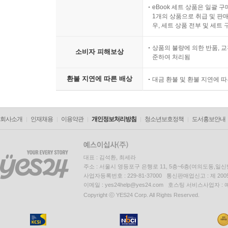
eBook 세트 상품은 일괄 
1개의 상품으로 취급 및 판매
우, 세트 상품 전부 및 세트
상품의 불량에 의한 반품, 교
소비자 피해보상
준하여 처리됨
환불 지연에 따른 배상
대금 환불 및 환불 지연에 
회사소개
인재채용
이용약관
개인정보처리방침
청소년보호정책
도서홍보안내
대표 : 김석환, 최세라
주소 : 서울시 영등포구 은행로 11, 5층~6층(여의도동,일신
사업자등록번호 : 229-81-37000 통신판매업신고 : 제 200
이메일 : yes24help@yes24.com 호스팅 서비스사업자 :
Copyright ⓒ YES24 Corp. All Rights Reserved.