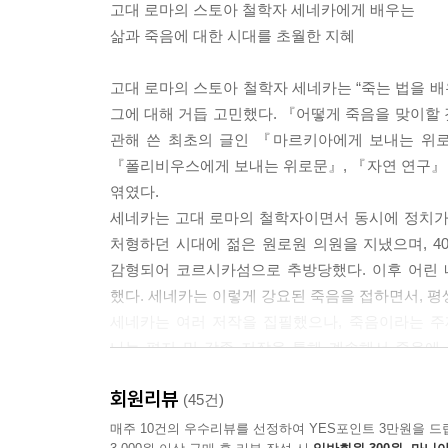
고대 로마의 스토아 철학자 세네카에게 배우는
삶과 죽음에 대한 시대를 초월한 지혜
고대 로마의 스토아 철학자 세네카는 “죽는 법을 배
그에 대해 거듭 고민했다. 『어떻게 죽음을 맞이할
관해 쓴 최초의 글인 『마르키아에게 보내는 위
『폴리비우스에게 보내는 위로문』, 『자연 연구』
엮였다.
세네카는 고대 로마의 철학자이면서 동시에 정치가였
처형하던 시대에 젊은 원로원 의원을 지냈으며, 
감형되어 코르시카섬으로 추방당했다. 이후 어린 
했다. 세네카는 이렇게 강요된 죽음을 접하면서, 평생
세네카는 여러 저작을 집필했으나, 죽음이라는 주
나눈 편지 및 각종 저작을 통해 계속해서 죽음에
사건이었다. 심지어 청년기부터 폐결핵 등의 호흡
회원리뷰
대해서도 자주 생각할 수밖에 없었다.
(45건)
매주 10건의 우수리뷰를 선정하여 YES포인트 3만원을 드