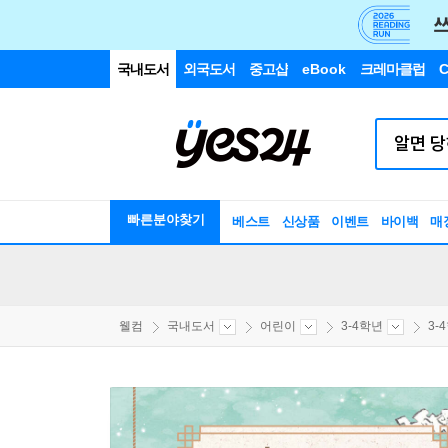
국내도서
외국도서
중고샵
eBook
크레마클럽
C
빠른분야찾기
베스트
신상품
이벤트
바이백
매
웰컴
국내도서
어린이
3-4학년
3-