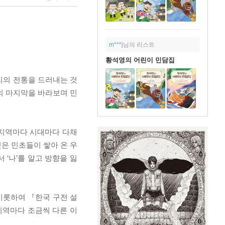
m***j
님의 리스트
황석영의 어린이 민담집
우리의 전통을 드러내는 것
의 마지막을 바라보며 민
 지역마다 시대마다 다채
은 민초들이 쌓아 온 우
‘나’를 알고 방향을 잃
비롯하여 『한국 구전 설
지역마다 조금씩 다른 이