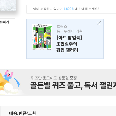
이미 소장하고 있다면
1,600원
에 판매해 보세요!
유하기
프랑스
퐁피두센터 기획
[아트 팝업북]
초현실주의
팝업 갤러리
배송/반품/교환