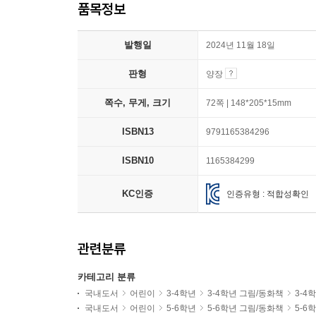
품목정보
발행일
2024년 11월 18일
판형
양장
쪽수, 무게, 크기
72쪽 | 148*205*15mm
ISBN13
9791165384296
ISBN10
1165384299
KC인증
인증유형 : 적합성확인
관련분류
카테고리 분류
국내도서
어린이
3-4학년
3-4학년 그림/동화책
3-4
국내도서
어린이
5-6학년
5-6학년 그림/동화책
5-6