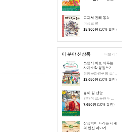
교과서 전래 동화
이상교 편
18,900
원
(10% 할인)
이 분야 신상품
더보기
쓰면서 바로 배우는
사자소학 경필쓰기
전통문화연구회 글/이윤정 그림/바글바독연구소 기획
13,050
원
(10% 할인)
봉이 김 선달
양태석 글/윤현우 그림
7,650
원
(10% 할인)
상상력이 자라는 세계
의 변신 이야기