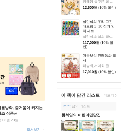
정해왕 글/정진희 그림
12,600
원
(10% 할인)
설민석의 우리 고전
대모험 1~10 정가 인
하 세트
설민석,최설희 글/강신영 그림/류수열 감수
117,000
원
(10% 할
인)
마음보석 전래동화 필
사
허승희,서미화 글
17,910
원
(10% 할인)
이 책이 담긴
리스트
더보기
m***j
님의 리스트
여름방학, 줄거움이 커지는
퀴즈 상품권
황석영의 어린이민담집
년 08월 23일
펼쳐보기