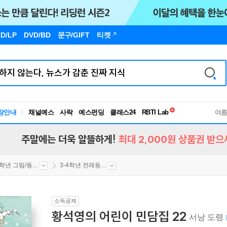
D/LP
DVD/BD
문구
/GIFT
티켓
독서유형검사
장안내
채널예스
사락
예스펀딩
클래스24
RBTI Lab
여
독서유형검사
주말에는 더욱 알뜰하게!
최대 2,000원 상품권 받으
4학년 그림/동...
3-4학년 전래동...
소득공제
황석영의 어린이 민담집 22
서낭 도령