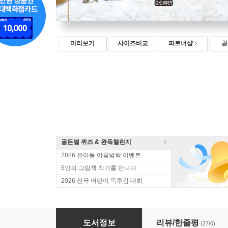
미리보기
사이즈비교
파트너샵
공
골든벨 퀴즈 & 완독챌린지
2026 유아동 여름방학 이벤트
6인의 그림책 작가를 만나다
2026 전국 어린이 독후감 대회
황석영의 어린이 민담집 22
도서정보
리뷰/한줄평
(27/0)