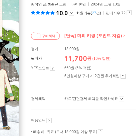
황석영
글/
최준규
그림
아이휴먼
2024년 11월 18일
10.0
회원리뷰(
27
건)
판매지수 72
[단독] 더피 키링 (포인트 차감)
구매혜택
정가
13,000원
11,700
원
판매가
(10% 할인)
YES포인트
650원 (5% 적립)
5만원이상 구매 시 2천원 추가적립
결제혜택
카드/간편결제 혜택을 확인하세요
배송안내
배송비 : 유료 (도서 15,000원 이상 무료)