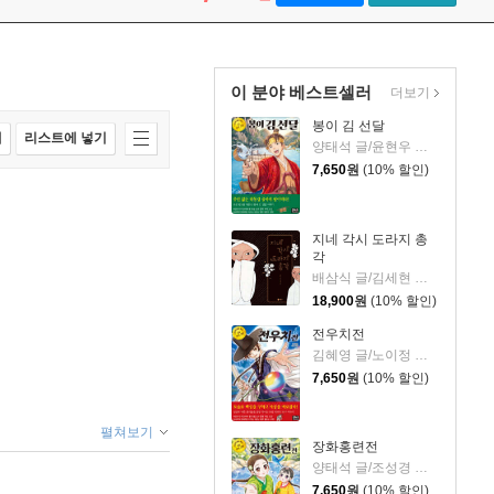
이 분야 베스트셀러
더보기
봉이 김 선달
매
리스트에 넣기
양태석 글/윤현우 그림
7,650
원
(10% 할인)
지네 각시 도라지 총
각
배삼식 글/김세현 그림
18,900
원
(10% 할인)
전우치전
김혜영 글/노이정 그림
7,650
원
(10% 할인)
펼쳐보기
장화홍련전
양태석 글/조성경 그림
7,650
원
(10% 할인)