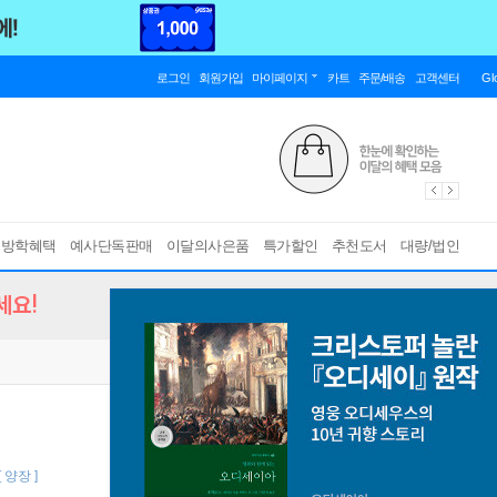
로그인
회원가입
마이페이지
카트
주문/배송
고객센터
Gl
름방학혜택
예사단독판매
이달의사은품
특가할인
추천도서
대량/법인
세요!
[ 양장 ]