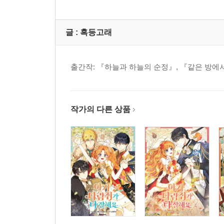
글 :
혹등고래
출간작: 『하늘과 하늘의 순정』, 『같은 방에
작가의 다른 상품