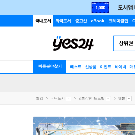
국내도서
외국도서
중고샵
eBook
크레마클럽
C
빠른분야찾기
베스트
신상품
이벤트
바이백
매
웰컴
국내도서
만화/라이트노벨
웹툰