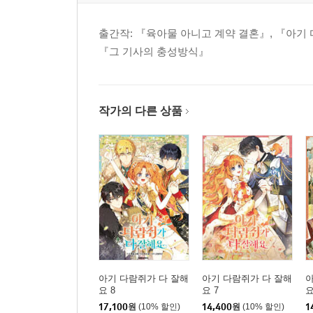
출간작: 『육아물 아니고 계약 결혼』, 『아기
『그 기사의 충성방식』
작가의 다른 상품
아기 다람쥐가 다 잘해
아기 다람쥐가 다 잘해
아
요 8
요 7
요
17,100
원
(10% 할인)
14,400
원
(10% 할인)
1