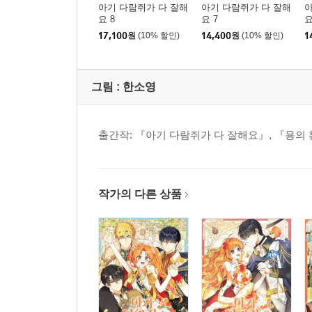
아기 다람쥐가 다 잘해
아기 다람쥐가 다 잘해
아
요 8
요 7
요
17,100
원
(10% 할인)
14,400
원
(10% 할인)
1
그림 :
한소영
출간작: 『아기 다람쥐가 다 잘해요』, 『용의
작가의 다른 상품