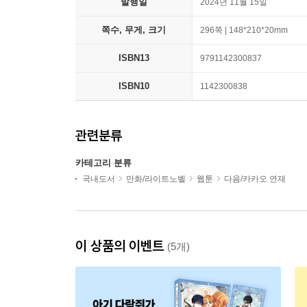
발행일
2024년 11월 15일
쪽수, 무게, 크기
296쪽 | 148*210*20mm
ISBN13
9791142300837
ISBN10
1142300838
관련분류
카테고리 분류
국내도서
만화/라이트노벨
웹툰
다음/카카오 연재
이 상품의 이벤트
(5개)