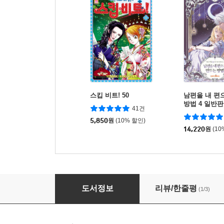
스킵 비트! 50
남편을 내 편
방법 4 일반판
41건
5,850
원
(10% 할인)
14,220
원
(10
아기 다람쥐가 다 잘해요 4
도서정보
리뷰/한줄평
(1/3)