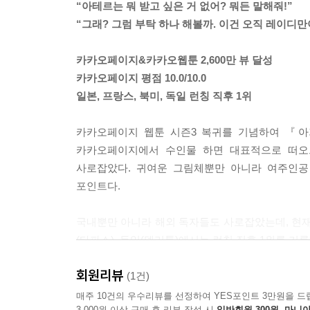
“아테르는 뭐 받고 싶은 거 없어? 뭐든 말해줘!”
“그래? 그럼 부탁 하나 해볼까. 이건 오직 레이디만
카카오페이지&카카오웹툰 2,600만 뷰 달성
카카오페이지 평점 10.0/10.0
일본, 프랑스, 북미, 독일 런칭 직후 1위
카카오페이지 웹툰 시즌3 복귀를 기념하여 『아
카카오페이지에서 수인물 하면 대표적으로 떠오
사로잡았다. 귀여운 그림체뿐만 아니라 여주인공 
포인트다.
국내뿐만 아니라 해외 독자들도 사로잡았는데, 현재 미
(타파스), 독일(델리툰)에서는 런칭 직후 1위를 기
회원리뷰
『아기 다람쥐가 다 잘해요 4』에는 시즌2부터의 
(1건)
일러스트 책갈피를 함께 만날 수 있다.
매주 10건의 우수리뷰를 선정하여 YES포인트 3만원을 드
3,000원 이상 구매 후 리뷰 작성 시
일반회원 300원, 마니아