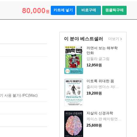
80,000
카트에 넣기
바로구매
원클릭구매
원
이 분야 베스트셀러
더보기
까면서 보는 해부학
만화
압듈라 글그림
12,950
원
이토록 위대한 몸
줄리아 엔더스 저/질 엔더스 그림/배명자 역
19,200
원
사용 불가) /PC(Mac)
자살의 신경과학
케이스 판 헤이링언 저/정태연,장민희 역
25,600
원