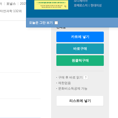
저
포널스
2025년 01월 05일
자연과학 132위
오늘은 그만 보기
판매중
카트에 넣기
바로구매
원클릭구매
구매 후 바로 읽기
제한없음
문화비소득공제 가능
리스트에 넣기