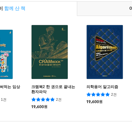
들이
함께 산 책
 써먹는 임상
크램북2 한 권으로 끝내는
의학용어 알고리즘
환자파악
2건
1건
2건
19,600
원
19,600
원