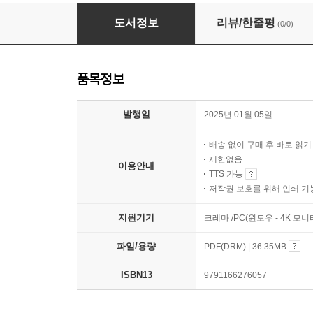
간호 알고리즘 PRO-MAX
도서정보
리뷰/한줄평
(0/0)
품목정보
발행일
2025년 01월 05일
배송 없이 구매 후 바로 읽
제한없음
이용안내
TTS 가능
저작권 보호를 위해 인쇄 기
지원기기
크레마 /PC(윈도우 - 4K 모
파일/용량
PDF(DRM) | 36.35MB
ISBN13
9791166276057