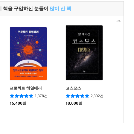
이 책을 구입하신 분들이
많이 산 책
1
/4
프로젝트 헤일메리
코스모스
1,378건
2,302건
15,400
원
18,000
원