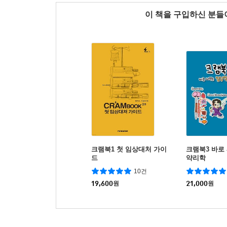
이 책을 구입하신 분
크램북1 첫 임상대처 가이
크램북3 바로
드
약리학
10건
19,600
원
21,000
원