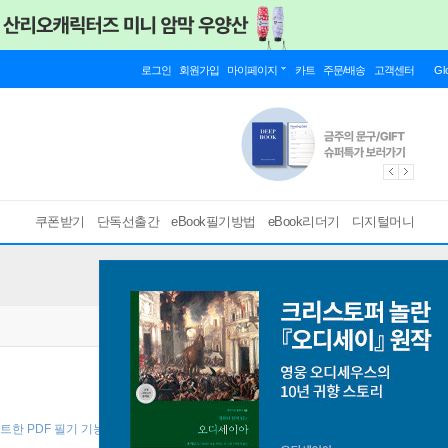
로그인
회원가입
마이페이지
카트
주문/배송
고객센터
Gl
쿠폰받기
단독선출간
eBook필기방법
eBook리더기
디지털머니
마트한 PDF 필기 기능을 사용해 보세요! ]