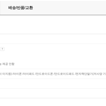
배송/반품/교환
기
능 제공 안함
니터 미지원) /아이폰 /아이패드 /안드로이드폰 /안드로이드패드 /전자책단말기(저사양 기기 