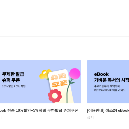
Book 전종 10%할인+5%적립 무한발급 슈퍼쿠폰
[이용안내] 예스24 eBo
시
상시