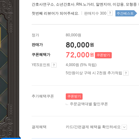
간호사연구소
,
소년간호사
,
RN.노가리
,
알엔지야
,
이강용
,
모형중
첫번째 리뷰어가 되어주세요.
판매지수 300
주간베스트
정가
80,000원
80,000
원
판매가
72,000
원
쿠폰혜택가
쿠폰받기
YES포인트
4,000원 (5% 적립)
5만원이상 구매 시 2천원 추가적립
추가혜택쿠폰
쿠폰받기
주문금액대별 할인쿠폰
결제혜택
카드/간편결제 혜택을 확인하세요