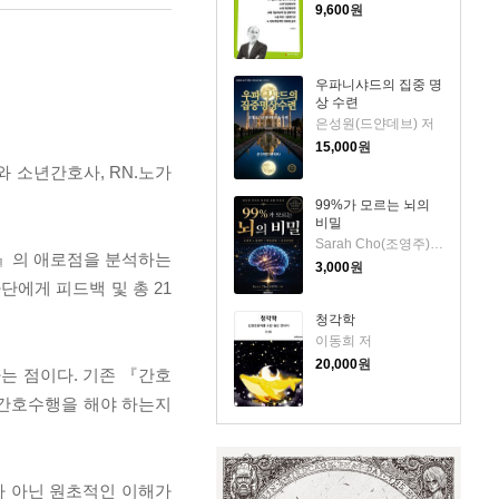
9,600
원
우파니샤드의 집중 명
상 수련
은성원(드얀데브) 저
15,000
원
 소년간호사, RN.노가
99%가 모르는 뇌의
비밀
Sarah Cho(조영주) 저
즘』의 애로점을 분석하는
3,000
원
에게 피드백 및 총 21
청각학
이동희 저
20,000
원
는 점이다. 기존 『간호
 간호수행을 해야 하는지
가 아닌 원초적인 이해가