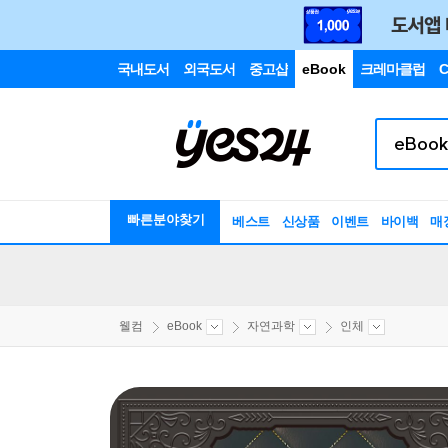
국내도서
외국도서
중고샵
eBook
크레마클럽
C
빠른분야찾기
베스트
신상품
이벤트
바이백
매
웰컴
eBook
자연과학
인체