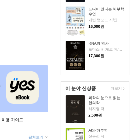
드디어 만나는 해부학
수업
케빈 랭포드 저/안은미 역
16,000
원
RNA의 역사
토머스 R. 체크 저/김아림 역
17,300
원
이 분야 신상품
더보기
과학의 눈으로 읽는
한의학
허지영 저
2,500
원
ok 이용 가이드
AI와 해부학
신동선 저
펼쳐보기