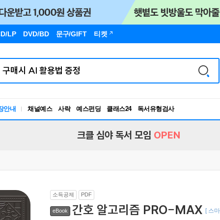
D/LP
DVD/BD
문구
/GIFT
티켓
장안내
채널예스
사락
예스펀딩
클래스24
독서유형검사
RBTI Lab
독서유형검사
크클 심야 독서 모임
OPEN
소득공제
PDF
간호 알고리즘 PRO-MAX
[ 스
eBook