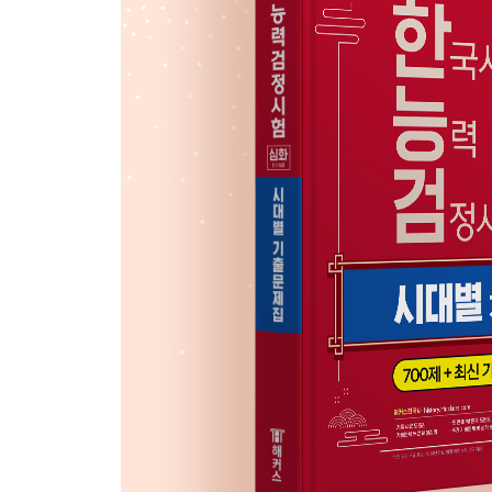
03 동학 농민 운동과 갑오·을미개혁
04 독립 협회와 대한 제국
05 국권 피탈 과정
06 근대의 경제와 문화
근대 기출 자료&선택지 퀴즈로 단원 마무리
Ⅵ. 일제 강점기
01 1910년대 일제의 통치와 민족 운동
02 3·1 운동과 대한민국 임시 정부
03 1920년대 일제의 통치와 민족 운동
04 1930~1940년대 일제의 통치
05 1930~1940년대의 민족 운동
06 일제 강점기의 문화
일제 강점기 기출 자료&선택지 퀴즈로 단원 마무리
Ⅶ. 현대