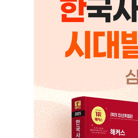
Ⅳ. 조선 시대
01 조선의 건국과 발전
02 사화와 붕당의 형성
03 왜란과 호란
04 붕당 정치
05 탕평 정치
06 세도 정치
07조선의 경제와 사회
08 조선의 문화
조선 시대 기출 자료&선택지 퀴즈로 단원 마무리
Ⅴ. 근대
01 흥선 대원군의 개혁과 개항 이후의 정책
02 임오군란과 갑신정변