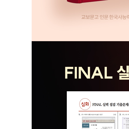
01대한민국 정부 수립 과정
02 이승만 정부~장면 내각
03 박정희 정부
04 전두환 정부~노무현 정부
05 남북의 통일 논의
현대 기출 자료&선택지 퀴즈로 단원 마무리
Ⅷ. 통합 주제
01 지역사
02 문화유산
03시대 통합 유형
04 세시 풍속
통합 주제 기출 자료&선택지 퀴즈로 단원 마무리
[부록] FINAL 실력 점검 기출문제 제72회