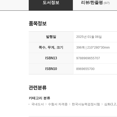
2025 해커스 한국사능력검정시험 심화(1·2·3
도서정보
리뷰/한줄평
(6/7)
품목정보
발행일
2025년 01월 06일
쪽수, 무게, 크기
396쪽 | 210*280*30mm
ISBN13
9788969655707
ISBN10
8969655700
관련분류
카테고리 분류
국내도서
수험서 자격증
한국사능력검정시험
심화(1,2