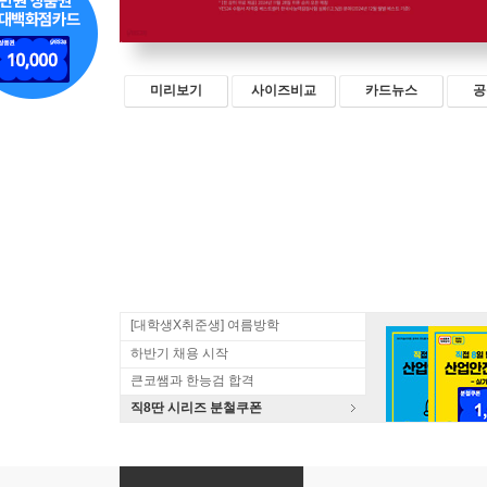
미리보기
사이즈비교
카드뉴스
공
[대학생X취준생] 여름방학
하반기 채용 시작
큰코쌤과 한능검 합격
직8딴 시리즈 분철쿠폰