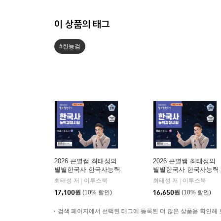
이 상품의 태그
#한능검
2026 큰별쌤 최태성의
2026 큰별쌤 최태성의
별별한국사 한국사능력
별별한국사 한국사능력
검정시험 심화(1,2,3급)
검정시험 심화(1,2,3급)
최태성 저
이투스북
최태성 저
이투스북
|
|
상
하
17,100
원
(10% 할인)
16,650
원
(10% 할인)
검색 페이지에서 선택된 태그에 등록된 더 많은 상품을 확인해 