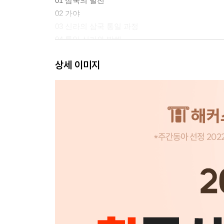
01 삼국의 발전
02 가야
03 신라의 삼국 통일 과정
04 통일 신라와 발해
05 통일 신라 말의 혼란과 후삼국 시대
상세 이미지
06 고대의 경제와 사회
07 고대의 문화
고대 기출 자료&선택지 퀴즈로 단원 마무리
Ⅲ. 고려 시대
01 고려의 건국과 발전
02 문벌 귀족 사회와 무신 정권
03 고려의 대외 관계
04 원 간섭기와 고려 후기의 정치
05 고려의 경제와 사회
06 고려의 문화
고려 시대 기출 자료&선택지 퀴즈로 단원 마무리