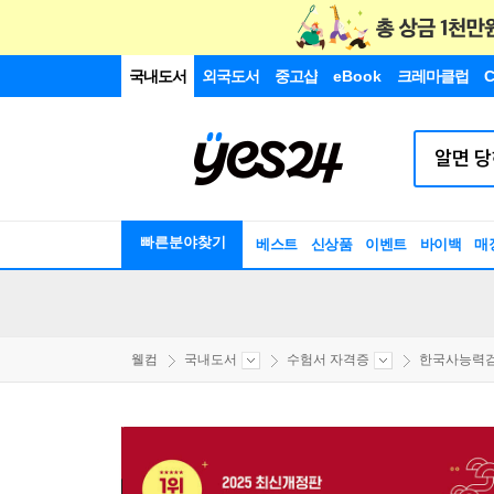
국내도서
외국도서
중고샵
eBook
크레마클럽
C
빠른분야찾기
베스트
신상품
이벤트
바이백
매
웰컴
국내도서
수험서 자격증
한국사능력검정