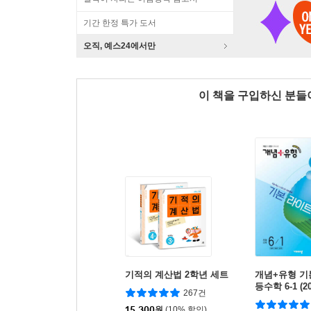
기간 한정 특가 도서
오직, 예스24에서만
이 책을 구입하신 분
기적의 계산법 2학년 세트
개념+유형 기
등수학 6-1 (2
267건
15,300
원
(10% 할인)