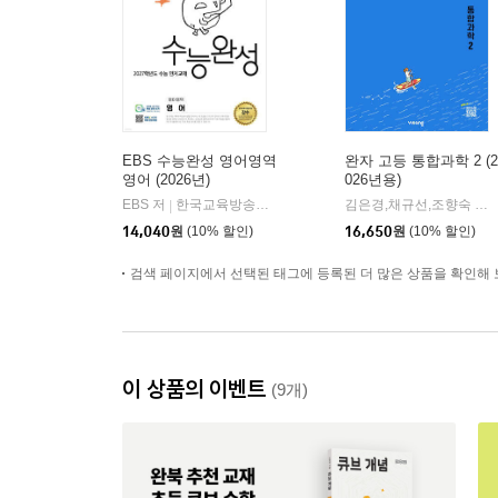
EBS 수능완성 영어영역
완자 고등 통합과학 2 (2
영어 (2026년)
026년용)
EBS 저
한국교육방송공사
김은경,채규선,조향숙 등저
|
14,040
원
(10% 할인)
16,650
원
(10% 할인)
검색 페이지에서 선택된 태그에 등록된 더 많은 상품을 확인해 
이 상품의 이벤트
(9개)