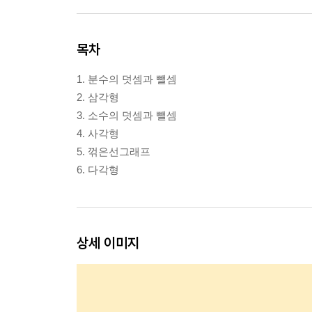
목차
1. 분수의 덧셈과 뺄셈
2. 삼각형
3. 소수의 덧셈과 뺄셈
4. 사각형
5. 꺾은선그래프
6. 다각형
상세 이미지