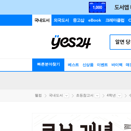
국내도서
외국도서
중고샵
eBook
크레마클럽
C
빠른분야찾기
베스트
신상품
이벤트
바이백
매
웰컴
국내도서
초등참고서
4학년