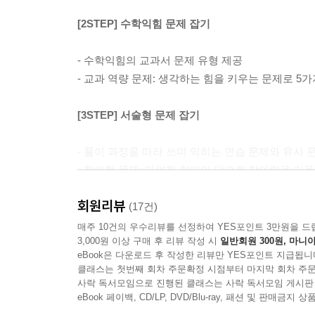
[2STEP] 수학익힘 문제 잡기
- 수학익힘의 교과서 문제 유형 제공
- 교과 역량 문제: 생각하는 힘을 키우는 문제로 5
[3STEP] 서술형 문제 잡기
- 풀이 과정을 따라 쓰며 익히는 연습 문제와 유사 
- 창의형 문제: 다양한 형태의 답으로 창의력을 키울
회원리뷰
단원 마무리 및 전단원 총정리 제공
(17건)
매주 10건의 우수리뷰를 선정하여 YES포인트 3만원을 드
3,000원 이상 구매 후 리뷰 작성 시
일반회원 300원, 마니아
- 마무리 문제로 단원별 실력 확인 가능
eBook은 다운로드 후 작성한 리뷰만 YES포인트 지급됩니
클래스는 첫번째 회차 주문확정 시점부터 마지막 회차 주문
사락 독서모임으로 진행된 클래스는 사락 독서모임 게시판
eBook 페이백, CD/LP, DVD/Blu-ray, 패션 및 판매금