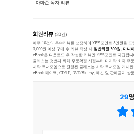
‘진정성의 시대’, 이제는 ‘진정성’을 넘어서는
- 아마존 독자 리뷰
새로운 시각이 필요하다
때로 우리는 우리 자신의 소셜 미디어 피드를 보면서
가한다. 우리가 세상에 알리기 위해 완벽하게 구축한
『우리는 왜 진정성에 집착하는가』는 총 6장으로 이루어져
개체에 대한 피드백을 내적 자아에게 요청한다. 이게
우리가 유독 진정성 여부에 집착하고 진정성과 깊
회원리뷰
(30건)
통해, 무슨 대가를 치르더라도 우리 자신이 되라
--- 「6장, 고백」 중에서
매주 10건의 우수리뷰를 선정하여 YES포인트 3만원을 드
제기한다. “오늘날 진정성은 여러 의미를 지니고 있
3,000원 이상 구매 후 리뷰 작성 시
일반회원 300원, 마니아
어려움에도 바람직한 제품의 특성으로 우리에게 되
eBook은 다운로드 후 작성한 리뷰만 YES포인트 지급됩니
클래스는 첫번째 회차 주문확정 시점부터 마지막 회차 주문
불구하고 그것이 무엇인지 아무도 제대로 알지 못한
사락 독서모임으로 진행된 클래스는 사락 독서모임 게시판
진정성에 집착하는가』는 혼란 속에서 함께 나아갈
eBook 페이백, CD/LP, DVD/Blu-ray, 패션 및 판매금
29
명