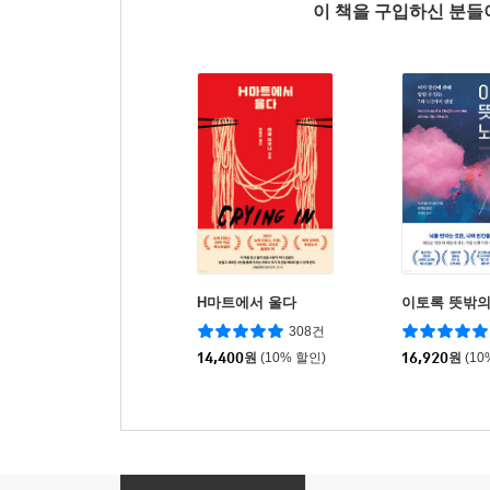
이 책을 구입하신 분
H마트에서 울다
이토록 뜻밖의
308건
14,400
원
(10% 할인)
16,920
원
(10