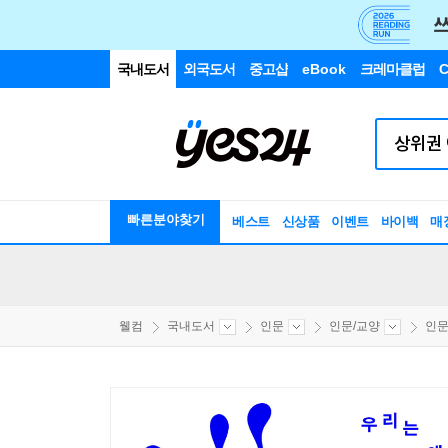
국내도서
외국도서
중고샵
eBook
크레마클럽
C
빠른분야찾기
베스트
신상품
이벤트
바이백
매
웰컴
국내도서
인문
인문/교양
인