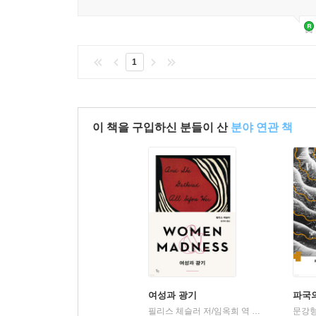
1
이 책을 구입하신 분들이 산
분야 연관 책
여성과 광기
파국
필리스 체슬러 저/임옥희 역
위고
문강형
|