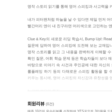
명작 스토리 읽기를 통해 영어 스피킹과 사고력을 
내가 피터팬처럼 하늘을 날 수 있다면 제일 먼저 어
빨간머리 앤이 내 친구라면 머리색으로 고민하는 앤
Clue & Key의 새로운 리딩 학습서, Bump Up!:
질문에 답하며 영어 스피킹에 도전해 보는 교재입니다
명작 스토리를 읽고 그 내용을 완벽하게 이해할 수
확인 질문, 어휘 학습 문제 등은 학습자들이 보다 
바탕으로 이야기 속 사건과 주인공에 대한 자신의 의견
롤플레잉 하기 등의 다채로운 스피킹 활동을 할 수 
키우는 동시에, 영어 스피킹의 자신감과 유창성을 얻
1. 교재 개요와 특징
* 학습 대상: High-Intermediate 레벨 학습자 (초등
회원리뷰
* 전 세계의 명작 스토리들 속 한 장면을 담은 메인
(0건)
* 작품에 대한 사전 지식을 쌓아주는 논픽션 리딩과
매주 10건의 우수리뷰를 선정하여 YES포인트 3만원을 드