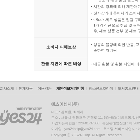
LP상품의 재생 불량 원인이 기
시간의 경과에 의해 재판매가
전자상거래 등에서의 소비자
eBook 세트 상품은 일괄 
1개의 상품으로 취급 및 판매
우, 세트 상품 전부 및 세트
상품의 불량에 의한 반품, 교
소비자 피해보상
준하여 처리됨
환불 지연에 따른 배상
대금 환불 및 환불 지연에 
회사소개
인재채용
이용약관
개인정보처리방침
청소년보호정책
도서홍보안내
대표 : 김석환, 최세라
주소 : 서울시 영등포구 은행로 11, 5층~6층(여의도동,일신
사업자등록번호 : 229-81-37000 통신판매업신고 : 제 200
이메일 : yes24help@yes24.com 호스팅 서비스사업자 :
Copyright ⓒ YES24 Corp. All Rights Reserved.