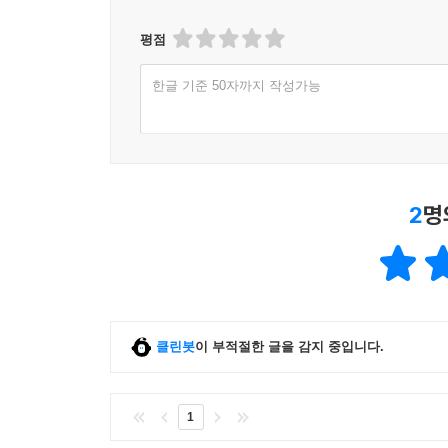
2) Before You Read
평점
_ 각 유닛별 작품과 작가에 대한 논픽션 리딩
한글 기준 50자까지 작성가능
- 주인공 소개를 통해 앞으로 읽을 내용에 대한 배경
3) Let’s Read
_ 다양한 장르의 재미있는 명작 스토리 중 한 장면 
- 학습자들의 이해를 돕고 흥미를 높여주는 다채로
2
명
- 영영사전 형태로 제시되는 유닛별 타겟 어휘
4) Before You Move On
_ 읽은 내용을 바탕으로 다음에 일어날 일이나 주
- 보다 적극적인 리딩 훈련 가능
클린봇
이 부적절한 글을 감지 중입니다.
5) Build Vocabulary
_ Form-Meaning-Use 형태로 주어지는 다양한 어
1
_ 어휘력 확장을 위한 동의어-반의어 학습