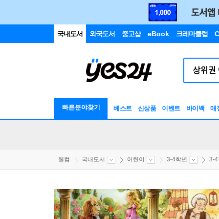
국내도서
외국도서
중고샵
eBook
크레마클럽
C
빠른분야찾기
베스트
신상품
이벤트
바이백
매
웰컴
국내도서
어린이
3-4학년
3-