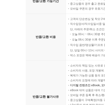
반품/교환 가능기간
중고상품의 경우 출고 완료일
모바일 쿠폰의 경우 유효기간(
고객의 단순변심 및 착오구
직수입양서/직수입일서중 일
단, 아래의 주문/취소 조건인
오늘 00시 ~ 06시 30분 
반품/교환 비용
오늘 06시 30분 이후 주문
직수입 음반/영상물/기프트 
단, 당일 00시~13시 사이
박스 포장은 택배 배송이 가
소비자의 책임 있는 사유로 
소비자의 사용, 포장 개봉에 
복제가 가능한 상품 등의 포장을 
소비자의 요청에 따라 개별
디지털 컨텐츠인 eBook, 
eBook 대여 상품은 대여 기
모바일 쿠폰 등록 후 취소/환
반품/교환 불가사유
중고상품이 구매확정(자동 