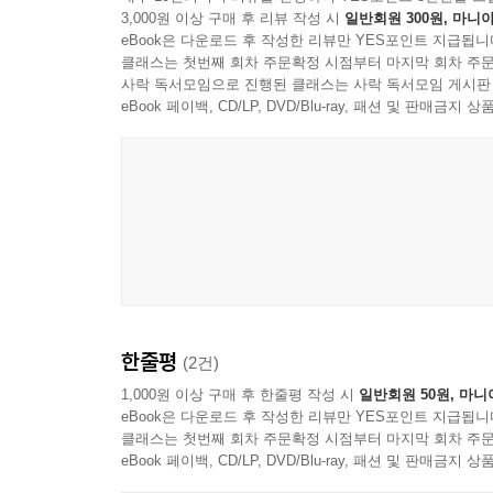
3,000원 이상 구매 후 리뷰 작성 시
일반회원 300원, 마니아
* 어휘력 강화를 위한 다양한 연습 문제
eBook은 다운로드 후 작성한 리뷰만 YES포인트 지급됩니
* 작품 속 주인공과 사건에 대해 친구들과 의견을 나
클래스는 첫번째 회차 주문확정 시점부터 마지막 회차 주문
* 그림을 보며 이야기 속 사건을 재구성해 보는 리
사락 독서모임으로 진행된 클래스는 사락 독서모임 게시판
* 앞서 읽은 이야기를 짧은 연극으로 꾸며볼 수 있
eBook 페이백, CD/LP, DVD/Blu-ray, 패션 및 판매금
* 영어의 4 skills를 모두 아우르는 다양한 코너와 
* 각종 학습자료의 온라인 무료 다운로드 제공: MP3 files, Teac
2. 시리즈 구성
Titles Stories Word Count Lexile Range
Bump Up 1 Aesop’s Fables, The Little Prince, Beaut
Bump Up 2 The Count of Monte Cristo, Treasure Isla
한줄평
(2건)
Bump Up 3 The Phantom of the Opera, Dracula, Don
1,000원 이상 구매 후 한줄평 작성 시
일반회원 50원, 마니
eBook은 다운로드 후 작성한 리뷰만 YES포인트 지급됩니
3. 세부 구성 및 내용
클래스는 첫번째 회차 주문확정 시점부터 마지막 회차 주문
1) Getting Started
eBook 페이백, CD/LP, DVD/Blu-ray, 패션 및 판매금
_ 주인공들에 대한 삽화를 보며 학습자들이 해당 명