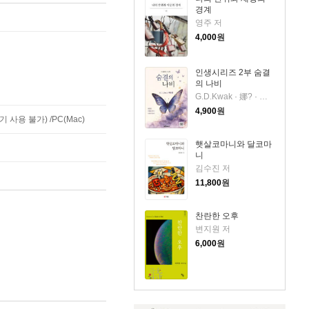
경계
영주 저
4,000
원
인생시리즈 2부 숨결
의 나비
G.D.Kwak · 娜? · 곽도경 저
4,900
원
사용 불가) /PC(Mac)
햇살코마니와 달코마
니
김수진 저
11,800
원
찬란한 오후
변지원 저
6,000
원