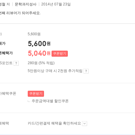
영철
저
문학과지성사
2014년 07월 23일
번째 리뷰어가 되어주세요.
가
5,600원
5,600
원
매가
5,040
원
폰혜택가
쿠폰받기
ES포인트
280원 (5% 적립)
5만원이상 구매 시 2천원 추가적립
가혜택쿠폰
쿠폰받기
주문금액대별 할인쿠폰
제혜택
카드/간편결제 혜택을 확인하세요