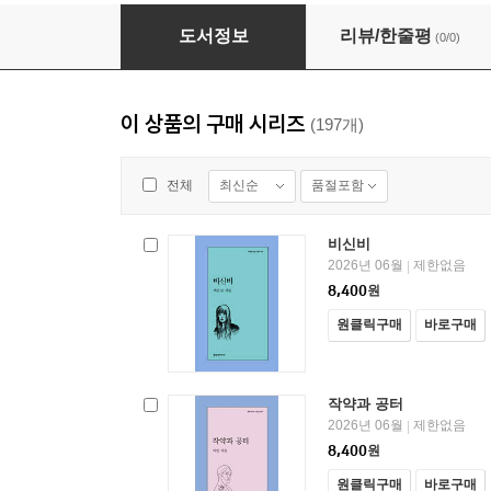
여기 수선화가 있었어요 - 문학과지성 시인선 41
도서정보
리뷰/한줄평
(0/0)
이 상품의 구매 시리즈
(197개)
최신순
품절포함
전체
비신비
2026년 06월
제한없음
|
8,400
원
원클릭구매
바로구매
작약과 공터
2026년 06월
제한없음
|
8,400
원
원클릭구매
바로구매