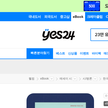
국내도서
외국도서
중고샵
eBook
크레마클럽
C
빠른분야찾기
베스트
신상품
이벤트
바이백
매
웰컴
eBook
에세이 시
시/평론
한국
소
eB