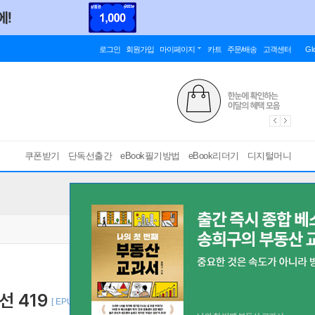
로그인
회원가입
마이페이지
카트
주문/배송
고객센터
Gl
쿠폰받기
단독선출간
eBook필기방법
eBook리더기
디지털머니
 419
[ EPUB ]