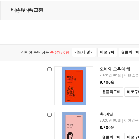
9
배송/반품/교환
카트에 넣기
바로구매
원클릭구
선택한 구매 상품
총
0
개 /
0
원
오해와 오후의 해
2026년 06월
제한없음
|
8,400
원
원클릭구매
바로구
축 생일
2026년 06월
제한없음
|
8,400
원
원클릭구매
바로구