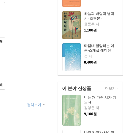
하늘과 바람과 별과
시 (초판본)
윤동주 저
1,100
원
매
마침내 멸망하는 여
름-스페셜 에디션
정 저
8,400
원
매
이 분야 신상품
더보기
너는 왜 가끔 시가 되
느냐
펼쳐보기
김영춘 저
9,100
원
나의 안위와 세상의