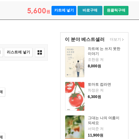
5,600
카트에 넣기
바로구매
원클릭구매
원
이 분야 베스트셀러
더보기
차트에 는 쓰지 못한
매
리스트에 넣기
이야기
조한응 저
8,000
원
토마토 컵라면
차정은 저
매
6,300
원
그대는 나의 여름이
되세요
서덕준 저
11,900
원
매