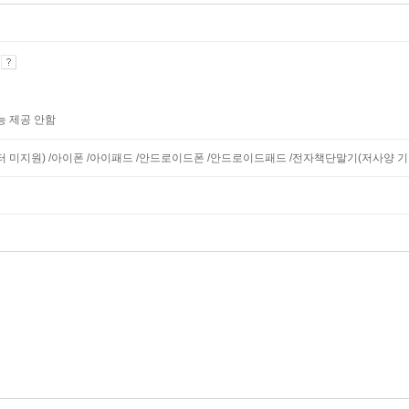
기
능 제공 안함
니터 미지원) /아이폰 /아이패드 /안드로이드폰 /안드로이드패드 /전자책단말기(저사양 기기 