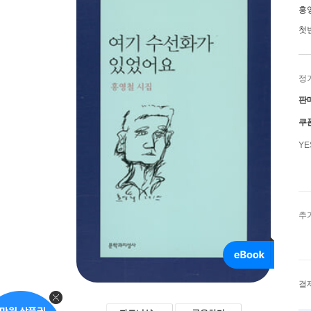
홍
첫
정
판
쿠
Y
추
결