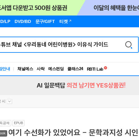
D/LP
DVD/BD
문구
/GIFT
티켓
독서유형검사
장안내
채널예스
사락
예스펀딩
클래스24
RBTI Lab
독서유형검사
AI 일문백답
의견 남기면 YES상품권!
 시
득공제
EPUB
여기 수선화가 있었어요 - 문학과지성 시인선
ook