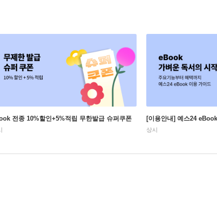
Book 전종 10%할인+5%적립 무한발급 슈퍼쿠폰
[이용안내] 예스24 eBo
시
상시