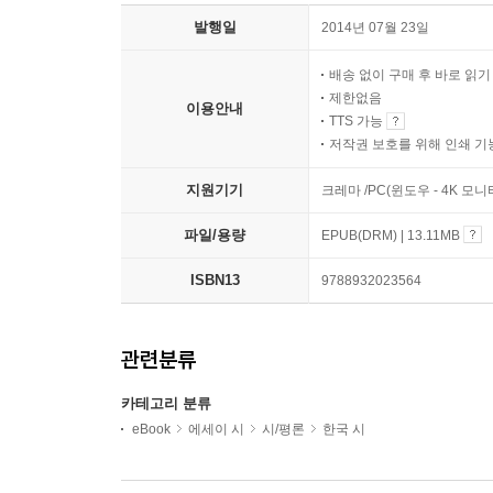
발행일
2014년 07월 23일
배송 없이 구매 후 바로 읽
제한없음
이용안내
TTS 가능
저작권 보호를 위해 인쇄 기
지원기기
크레마 /PC(윈도우 - 4K 모
파일/용량
EPUB(DRM) | 13.11MB
ISBN13
9788932023564
관련분류
카테고리 분류
eBook
에세이 시
시/평론
한국 시