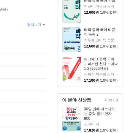
빠작 중학 국어 문법
허단비,이은정 공저
6년용)
12,600
원
(10% 할인)
펼쳐보기
빠작 중학 국어 비문
학 독해 2
최두호,권미득,정문경,송정윤,배지은 공저
12,600
원
(10% 할인)
체크체크 중학 국어
교과서편 천재 노미숙
1-2 (2026년용)
김희진,복주현,신해연,정은주 공저
17,100
원
(10% 할인)
이 분야 신상품
더보기
30일 만에 마스터하
는 중학 필수 한자
900
김아미 저
17,820
원
(10% 할인)