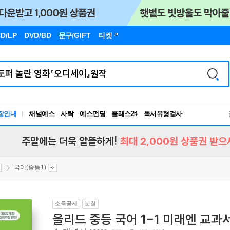
D/LP
DVD/BD
문구
/GIFT
티켓
장안내
채널예스
사락
예스펀딩
클래스24
독서유형검사
RBTI Lab
독서유형검사
주말에는 더욱 알뜰하게!
최대 2,000원 상품권 받으
국어(중등1)
소득공제
분철
올리드 중등 국어 1-1 미래엔 교과서