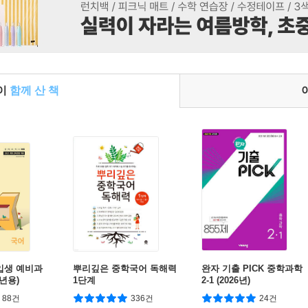
들이
함께 산 책
신입생 예비과
뿌리깊은 중학국어 독해력
완자 기출 PICK 중학과학
6년용)
1단계
2-1 (2026년)
88건
336건
24건