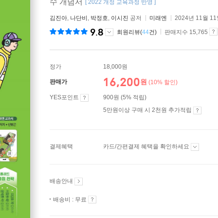
수 개념서
[ 2022 개정 교육과정 반영 ]
김진아
,
나단비
,
박정호
,
이시진
공저
미래엔
2024년 11월 1
9.8
회원리뷰(
44
건)
판매지수 15,765
정가
18,000원
16,200
원
판매가
(10% 할인)
YES포인트
900원 (5% 적립)
5만원이상 구매 시 2천원 추가적립
결제혜택
카드/간편결제 혜택을 확인하세요
배송안내
배송비 : 무료