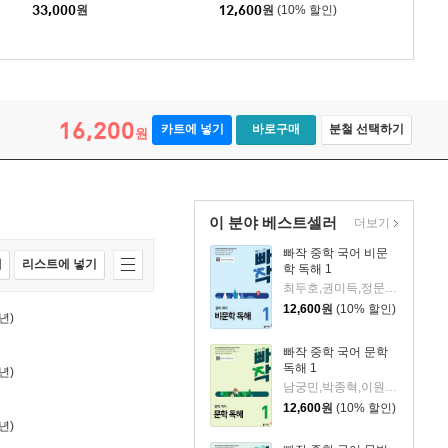
33,000
원
12,600
원
(10% 할인)
16,200
카트에 넣기
바로구매
분철 선택하기
원
이 분야 베스트셀러
더보기
빠작 중학 국어 비문
매
리스트에 넣기
학 독해 1
최두호,권미득,정문경,송정윤,배지은 공저
12,600
원
(10% 할인)
년)
빠작 중학 국어 문학
독해 1
년)
남궁민,박종혁,이원영,이은정,이재찬,이창우,정철,허단비 공저
12,600
원
(10% 할인)
년)