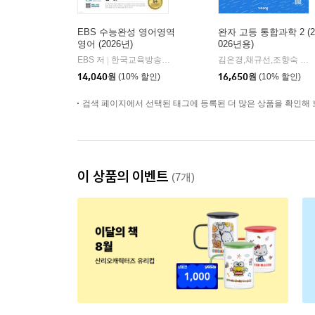
EBS 수능완성 영어영역
완자 고등 통합과학 2 (2
영어 (2026년)
026년용)
EBS 저
한국교육방송공사
김은경,채규선,조향숙 등저
|
14,040
원
(10% 할인)
16,650
원
(10% 할인)
검색 페이지에서 선택된 태그에 등록된 더 많은 상품을 확인해 
이 상품의 이벤트
(7개)