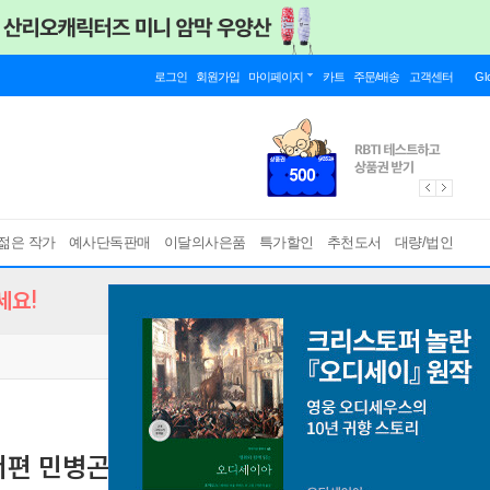
로그인
회원가입
마이페이지
카트
주문/배송
고객센터
Gl
젊은 작가
예사단독판매
이달의사은품
특가할인
추천도서
대량/법인
세요!
편 민병곤 (2026년용)
개념 잡고 성적 올리는 필