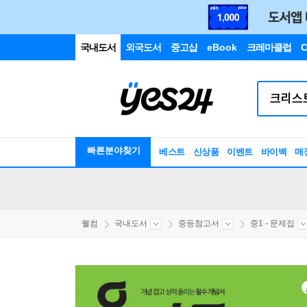
국내도서
외국도서
중고샵
eBook
크레마클럽
C
빠른분야찾기
베스트
신상품
이벤트
바이백
매
웰컴
국내도서
중등참고서
중1 - 문제집