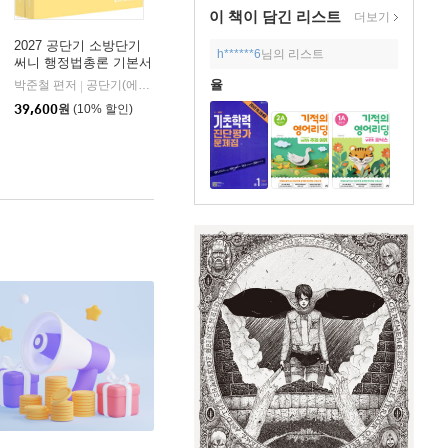
이 책이 담긴
리스트
더보기
2027 공단기 소방단기
h******6
님의 리스트
써니 행정법총론 기본서
율
박준철 편저
공단기(에스티유니타스)
|
39,600
원
(10% 할인)