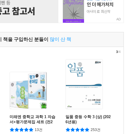
AD
이 책을 구입하신 분들이
많이 산 책
3
/4
미래엔 중학교 과학 1 자습
일품 중등 수학 3 (상) (202
서+평가문제집 세트 (전2
6년용)
권) 김태일
13건
253건