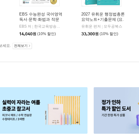
EBS 수능완성 국어영역
2027 유휘운 행정법총론
독서·문학·화법과 작문
요약노트+기출문제 (요.
(2026년)
플.)
비상교육
EBS 저
한국교육방송공사
유휘운 편저
모두공북스
|
|
|
14,040
원
(10% 할인)
33,300
원
(10% 할인)
보세요.
전체보기