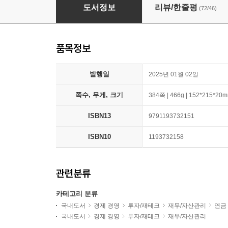
김범곤의 월 300만원 평생연금
도서정보
리뷰/한줄평
(72/46)
품목정보
발행일
2025년 01월 02일
쪽수, 무게, 크기
384쪽 | 466g | 152*215*20
ISBN13
9791193732151
ISBN10
1193732158
관련분류
카테고리 분류
국내도서
경제 경영
투자/재테크
재무/자산관리
연금
국내도서
경제 경영
투자/재테크
재무/자산관리