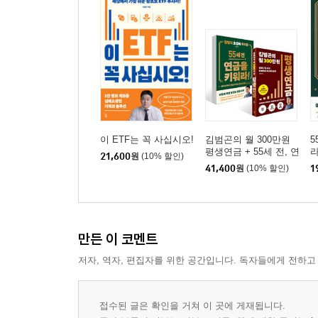
이 ETF는 꼭 사십시오!
김범곤의 월 300만원
5
평생연금 + 55세 전, 연
라
21,600
원
(10% 할인)
금을 키워라! 세트
41,400
원
(10% 할인)
1
만든 이 코멘트
저자, 역자, 편집자를 위한 공간입니다. 독자들에게 전하고
접수된 글은 확인을 거쳐 이 곳에 게재됩니다.