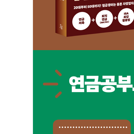
퇴직연금 [납입] 단계에서 꼭 알아야할 Q&A
01 [납입] 퇴직금9DC/DB형) 제대로 굴리고 싶다면?
〈Tip〉 DC형 수익 높이려면 증권사 상품 선택할 것
02 [납입] 납입한도 맞춰서 세액공제 최대로 받는 법(f
03 [납입] 퇴직일시금-〉 IRP계좌로 받으면 절세효과
04 [납입] 인센티브-〉DC형으로 받으면 절세효과 쑥
퇴직연금 [운용] 단계에서 꼭 알아야할 Q&A
05 [운용] 퇴직금으로 큰돈이 들어올 때 분할매수 
06 [운용] 투자성향에 따라 달라지는 적립식 투자법
07 [운용] 게으른 투자자를 위한 퇴직금 1억 굴리기
08 [운용] 부지런한 투자자를 위한 퇴직금 1억 굴리
08 [운용] 퇴직연금(DC형/IRP)계좌에서 선택할 수
퇴직연금 [인출] 단계에서 꼭 알아야할 Q&A
09 [인출] 법정퇴직금, 명예퇴직금, 퇴직위로금 어
〈Tip〉 IRP로 퇴직금을 받으면 중도 인출이 번거
10 [인출] 2013년 이전 퇴직연금(DB/DC/IRP)가