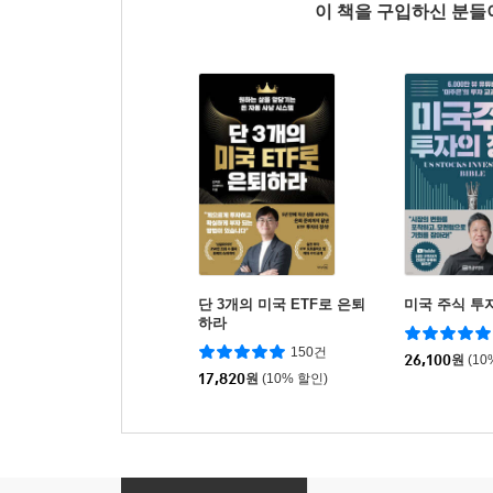
이 책을 구입하신 분
단 3개의 미국 ETF로 은퇴
미국 주식 투
하라
150건
26,100
원
(10
17,820
원
(10% 할인)