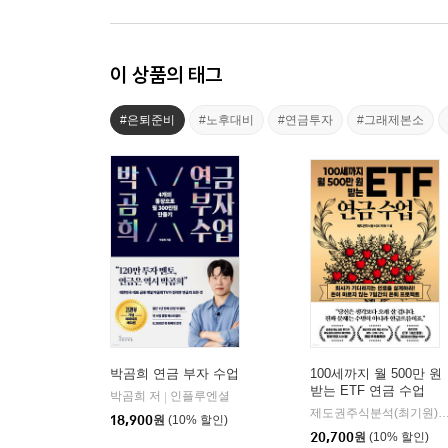
이 상품의 태그
#은퇴준비
#노후대비
#연금투자
#그래제본소
박곰희 연금 부자 수업
100세까지 월 500만 원
받는 ETF 연금 수업
박곰희 저
인플루엔셜
|
제도권주식분석(최기원
18,900
원
(10% 할인)
20,700
원
(10% 할인)