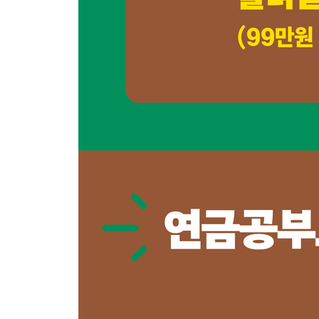
〈Tip〉 월배당 ETF 운용하면서 배당금만 인출하기
〈Tip〉 장기운용 수익률 극대화 전략
03 [운용] 해지 후 연금계좌 이전/재가입/세제혜택
〈Tip〉 : ISA계좌에서 투자하기 좋은 ETF TOP 10
ISA [인출] 단계에서 꼭 알아야할 Q&A
04 [인출] 생애주기별 월 300만원 연금 만들기
05 [인출] 당신은 언제까지 일할 것인가?
06 [인출] 연령별 월 저축액은 얼마가 적당할까?
07 [인출] 투자목적별 포트폴리오 제공
〈Tip〉 연배당 5%/7%/9%/12% 포트폴리오
04 [인출] 월 300만원 연금만들기 이렇게 하세요.
〈Tip〉 연금만들기 목표설정
공적연금으로 월 100만원 연금만들기
퇴직연금으로 월 100만원 연금만들기
연금저축으로 월 100만원 연금만들기