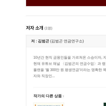
저자 소개
(1명)
저 :
김범곤
(김범곤 연금연구소)
10년간 현직 금융인들을 가르쳐온 스승이자, 자
현재 유튜브 채널 〈김범곤의 연금수업〉과 랭킹
플랜을 ‘월 300만 원 평생연금’이라는 명확한
자와 직장인...
작가의 다른 상품