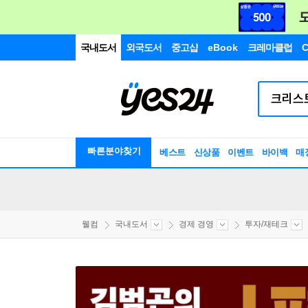
국내도서
외국도서
중고샵
eBook
크레마클럽
C
빠른분야찾기
베스트
신상품
이벤트
바이백
매
웰컴
국내도서
경제 경영
투자/재테크