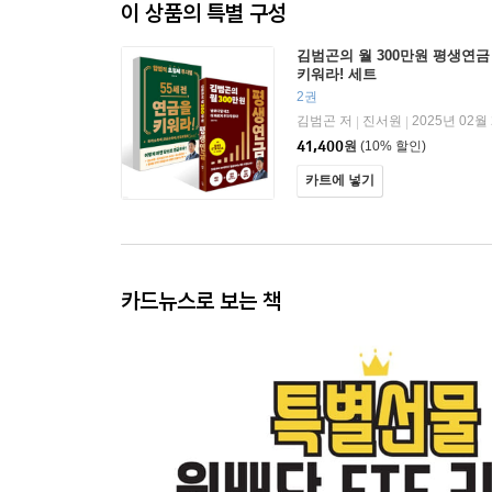
이 상품의 특별 구성
김범곤의 월 300만원 평생연금 
키워라! 세트
2권
김범곤 저
진서원
2025년 02월
|
|
41,400
원
(10% 할인)
카트에 넣기
카드뉴스로 보는 책