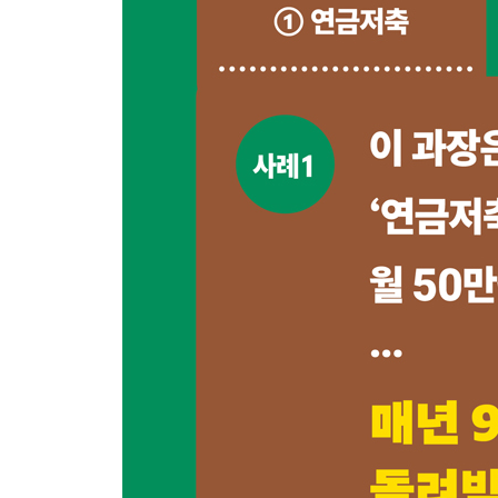
11 [인출] 신규 IRP VS 기존 IRP - 연금수령금액 차
〈Tip〉 연금계좌(연금저축/DC형/IRP) 이전 시 
12 [인출] IRP 연금조건 갖추면 연 1만원이라도 인출
13 [인출] IRP에서 돈이 나가는 순서가 따로 있다?
〈Tip〉 퇴직연금(DB/DC/IRP) 중도인출의 모든 것
〈셋째마당〉 월 300만원 연금 실천법 ③ ISA
ISA [납입] 단계에서 꼭 알아야할 Q&A
01 [납입] 금융상품의 선택
02 [납입] 포트폴리오를 만들기
03 [납입] 적립식 운용 그리고 포트폴리오 매수
04.[납입] 목돈운용 그리고 포트폴리오 매수
05 [납입] 포트폴리오 점검
06 [납입] 포트폴리오 리밸런싱
ISA [운용] 단계에서 꼭 알아야할 Q&A
01 [운용] 해지 후 재가입/주의사항/절세효과
02 [운용] 목돈 장기간 운용