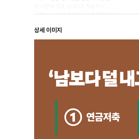
07 나만의 연금 시나리오 작성하기
〈Tip〉 내 집을 주택연금으로 활용한다면
상세 이미지
〈첫째마당〉 월 300만원 연금 실천법 ① 연금저축
연금저축 [납입] 단계에서 꼭 알아야할 Q&A
01 [납입] 연금저축 가입은 증권사 연금저축펀드 추
〈Tip〉 연금계좌 상호간 이전 허용 - 연금저축 이전
02 [납입] 연금저축 1억원 목표로 납입하는 이유(ft.
03 [납입] 원금 1억원 VS 평가금액 1억원 - 나의 목
04 [납입] 40세 외벌이 A씨의 연금저축 납입계획표
연금저축 [운용] 단계에서 꼭 알아야할 Q&A
05 [운용] 장기투자 × 과세이연 = 복리효과
06 [운용] 왕초보 투자자는 은퇴 시기 고려한 TDF 추
07 [운용] 수수료가 수익률을 좌우한다!(ft. 펀드&E
08 [운용] 적립식 분할매수와 리밸런싱이 투자의 정
09 [운용] 투자 성향에 따라 배분되는 위험자산 VS