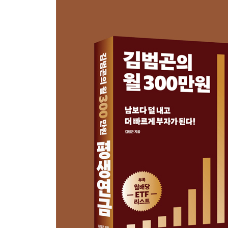
〈Tip〉 자산 리밸런싱 도와주는 앱 - 더리치
10 [운용] 게으른 투자자를 위하여 - 5년 후 60.80%
〈Tip〉 리밸런싱 하지 않았다면? 최종 수익률은?
11 [운용] 은퇴가 가까운 당신에게! - 월배당 ETF 
12 [운용] 월배당 ETF 연금저축 인출 시뮬레이션(ft
연금저축 [인출] 단계에서 꼭 알아야할 Q&A
13 [인출] 1억 연금을 인출하는 3가지 방법(ft. 
14 [인출] 돈 걱정 없는 노후 = 운용 수익 〉 인출 비
〈Tip〉 미성년자에게 연금저축 만들어주는 법
15 [인출] 1억 연금을 가진 A와 B, 왜 인출잔고가 
16 [인출] 백수시절 납입한 연금저축인데 웬 세액공제
17 [인출] 저율과세 연금소득세로 세금 최소화!
18 [인출] 연금수령연차가 높을수록 연금수령한도 U
〈Tip〉 알쏭달쏭 연금 인출 총정리
19 [인출] 연금 수령 중 가입자가 사망하면?
〈둘째마당〉 월 300만원 연금 실천법 ② 퇴직연금 (D