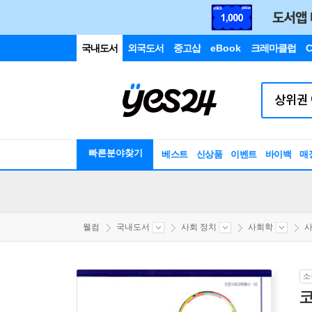
국내도서
외국도서
중고샵
eBook
크레마클럽
C
빠른분야찾기
베스트
신상품
이벤트
바이백
매
웰컴
국내도서
사회 정치
사회학
소