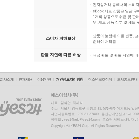
전자상거래 등에서의 소비자
eBook 세트 상품은 일괄 
1개의 상품으로 취급 및 판매
우, 세트 상품 전부 및 세트
상품의 불량에 의한 반품, 교
소비자 피해보상
준하여 처리됨
환불 지연에 따른 배상
대금 환불 및 환불 지연에 
회사소개
인재채용
이용약관
개인정보처리방침
청소년보호정책
도서홍보안내
대표 : 김석환, 최세라
주소 : 서울시 영등포구 은행로 11, 5층~6층(여의도동,일신
사업자등록번호 : 229-81-37000 통신판매업신고 : 제 200
이메일 : yes24help@yes24.com 호스팅 서비스사업자 :
Copyright ⓒ YES24 Corp. All Rights Reserved.