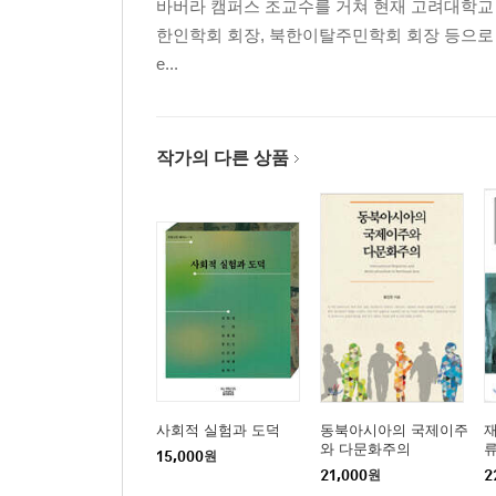
바버라 캠퍼스 조교수를 거쳐 현재 고려대학교
5. 중앙아시아의 고려인 사회
한인학회 회장, 북한이탈주민학회 회장 등으로 활동했다. 주
6. 러시아의 고려인 사회
e...
7. 언어상황과 민족정체성
제5장 재일한인
1. 개관
2. 이주와 정착
작가의 다른 상품
3. 재일한인의 법적지위와 권익운동
4. 인구지리적 특성
5. 사회경제적 특성
6. 민족정체성
7. 민족교육
제6장 재미한인
1. 개관
2. 이주와 정착
3. 인종 및 민족관계
사회적 실험과 도덕
동북아시아의 국제이주
4. 인구·지리적 특성
와 다문화주의
15,000
원
5. 사회경제적 특성
21,000
원
2