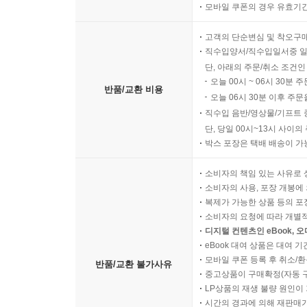
모바일 쿠폰의 경우 유효기간(
고객의 단순변심 및 착오구
직수입양서/직수입일서중 일
단, 아래의 주문/취소 조건인
오늘 00시 ~ 06시 30분 
반품/교환 비용
오늘 06시 30분 이후 주문
직수입 음반/영상물/기프트 
단, 당일 00시~13시 사이
박스 포장은 택배 배송이 가
소비자의 책임 있는 사유로 
소비자의 사용, 포장 개봉에 
복제가 가능한 상품 등의 포장을 
소비자의 요청에 따라 개별
디지털 컨텐츠인 eBook, 
eBook 대여 상품은 대여 기
모바일 쿠폰 등록 후 취소/환
반품/교환 불가사유
중고상품이 구매확정(자동 
LP상품의 재생 불량 원인이 기
시간의 경과에 의해 재판매가