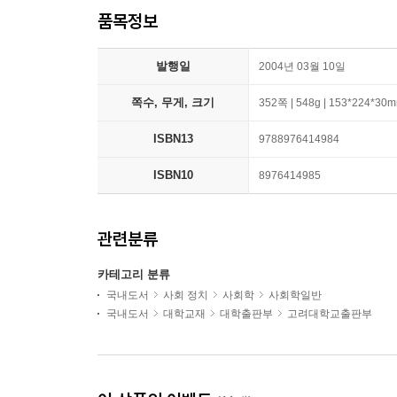
품목정보
발행일
2004년 03월 10일
쪽수, 무게, 크기
352쪽 | 548g | 153*224*30
ISBN13
9788976414984
ISBN10
8976414985
관련분류
카테고리 분류
국내도서
사회 정치
사회학
사회학일반
국내도서
대학교재
대학출판부
고려대학교출판부