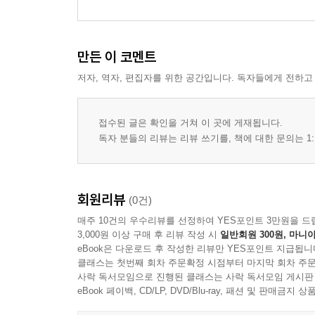
6. 민족정체성과 언어상황
제7장 캐나다의 한인
1. 개관
만든 이 코멘트
2. 이주와 정착
3. 인종·민족관계
저자, 역자, 편집자를 위한 공간입니다. 독자들에게 전하고
4. 인구·지리적 특성
5. 사회경제적 특성
접수된 글은 확인을 거쳐 이 곳에 게재됩니다.
6. 언어상황
독자 분들의 리뷰는 리뷰 쓰기를, 책에 대한 문의는 1:
7. 민족정체성
제8장 결론 및 정책제언
1. 요약 및 결론
회원리뷰
(0건)
2. 정책제언
매주 10건의 우수리뷰를 선정하여 YES포인트 3만원을 드
3,000원 이상 구매 후 리뷰 작성 시
일반회원 300원, 마니아
eBook은 다운로드 후 작성한 리뷰만 YES포인트 지급됩니
클래스는 첫번째 회차 주문확정 시점부터 마지막 회차 주문
사락 독서모임으로 진행된 클래스는 사락 독서모임 게시판
eBook 페이백, CD/LP, DVD/Blu-ray, 패션 및 판매금