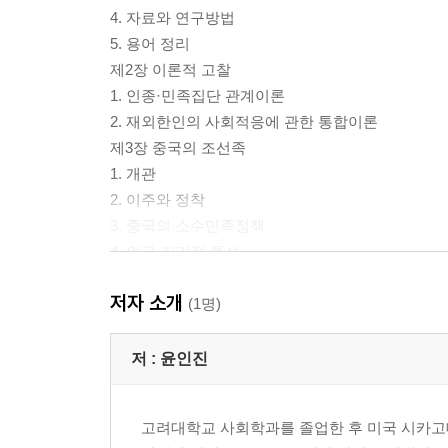
4. 자료와 연구방법
5. 용어 정리
제2장 이론적 고찰
1. 인종·민족집단 관계이론
2. 재외한인의 사회적응에 관한 통합이론
제3장 중국의 조선족
1. 개관
2. 이주와 정착
3. 중국의 소수민족정책
4. 인구·지리적 특성
5. 사회경제적 특성
저자 소개
6. 민족정체성
(1명)
제4장 독립국가연합의 고려사람
1. 개관
저 :
윤인진
2. 이주와 정착
3. 민족정책과 민족관계의 변화
고려대학교 사회학과를 졸업한 후 미국 시카고
4. 인구학적 특성