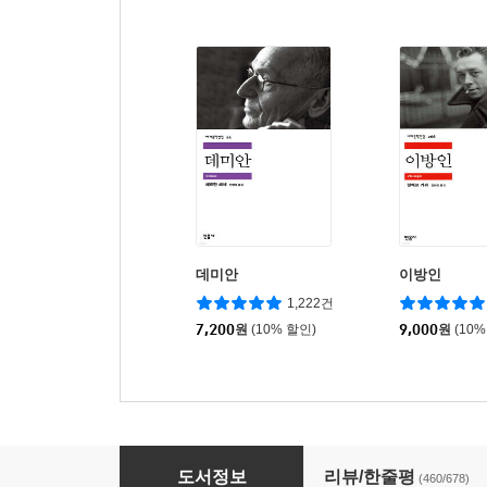
데미안
이방인
1,222건
7,200
원
(10% 할인)
9,000
원
(10%
인간 실격
도서정보
리뷰/한줄평
(460/678)