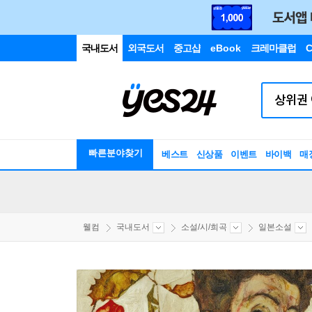
국내도서
외국도서
중고샵
eBook
크레마클럽
C
빠른분야찾기
베스트
신상품
이벤트
바이백
매
웰컴
국내도서
소설/시/희곡
일본소설