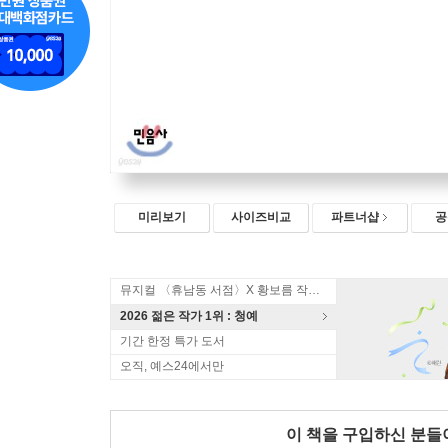
미리보기
사이즈비교
파트너샵
공
뮤지컬 〈휴남동 서점〉X 황보름 작가 북토크
2026 젊은 작가 1위 : 청예
기간 한정 특가 도서
오직, 예스24에서만
이 책을 구입하신 분