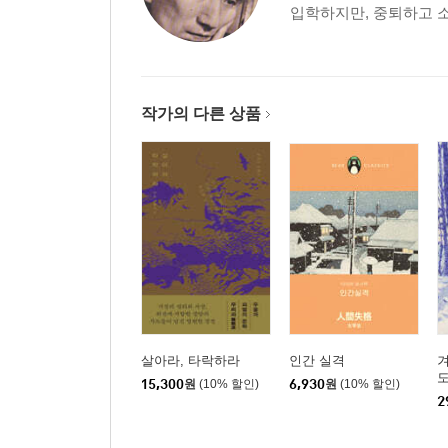
입학하지만, 중퇴하고 소
작가의 다른 상품
살아라, 타락하라
인간 실격
겨
도
15,300
원
(10% 할인)
6,930
원
(10% 할인)
2