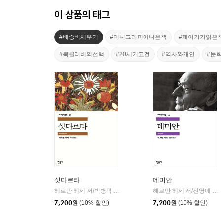
이 상품의 태그
#배송비채우기
#머니그라피에나온책
#페이커가읽은
#북클러버의선택
#20세기고전
#역사와개인
#문
싯다르타
데미안
헤르만 헤세 저/박병덕 역
민음사
헤르만 헤세 저/전영애 역
|
|
7,200
원
(10% 할인)
7,200
원
(10% 할인)