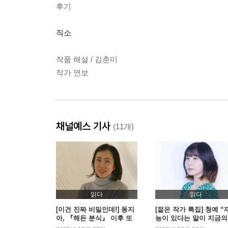
후기
직소
작품 해설 / 김춘미
작가 연보
채널예스 기사
(11개)
읽다
읽다
[이건 진짜 비밀인데!] 동지
[젊은 작가 특집] 청예 “
아, 『해든 분식』 이후 또
능이 있다는 말이 지금의
다른 변신 판타지의 세계
를 만들었어요”