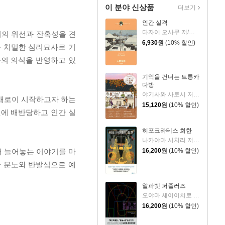
이 분야 신상품
더보기
인간 실격
다자이 오사무 저/김소영 역
회의 위선과 잔혹성을 견
6,930
원
(10% 할인)
을 치밀한 심리묘사로 기
들의 의식을 반영하고 있
기억을 건너는 트릉카
다방
야기사와 사토시 저/임희선 역
 새로이 시작하고자 하는
15,120
원
(10% 할인)
것에 배반당하고 인간 실
히포크라테스 회한
나카야마 시치리 저/민경욱 역
서 늘어놓는 이야기를 마
16,200
원
(10% 할인)
한 분노와 반발심으로 예
알파벳 퍼즐러즈
오야마 세이이치로 저/김은모 역
16,200
원
(10% 할인)