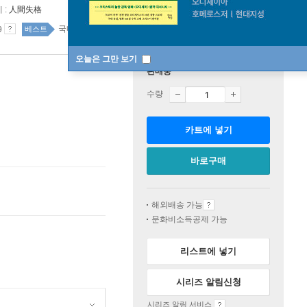
 :
人間失格
국내도서 102위
국내도서 top100 54주
9
베스트
오늘은 그만 보기
판매중
수량
카트에 넣기
바로구매
해외배송 가능
문화비소득공제 가능
리스트에 넣기
시리즈 알림신청
시리즈 알림 서비스