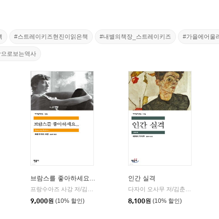
책
#스트레이키즈현진이읽은책
#내별의책장_스트레이키즈
#가을에어울
학으로보는역사
브람스를 좋아하세요...
인간 실격
민음사
프랑수아즈 사강 저/김남주 역
민음사
다자이 오사무 저/김춘미 역
민음
|
|
9,000
원
(10% 할인)
8,100
원
(10% 할인)