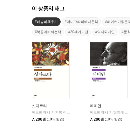
이 상품의 태그
#배송비채우기
#머니그라피에나온책
#페이커가읽은
#북클러버의선택
#20세기고전
#역사와개인
#문
싯다르타
데미안
헤르만 헤세 저/박병덕 역
민음사
헤르만 헤세 저/전영애 역
|
|
7,200
원
(10% 할인)
7,200
원
(10% 할인)