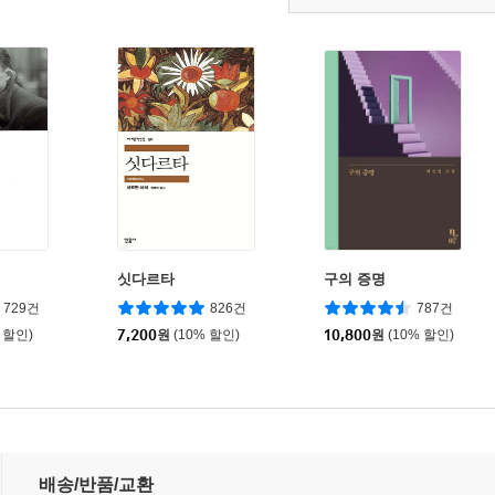
싯다르타
구의 증명
729건
826건
787건
 할인)
7,200
원
(10% 할인)
10,800
원
(10% 할인)
배송/반품/교환