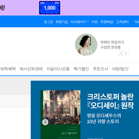
로그인
회원가입
마이페이지
카트
주문/배송
고객센터
Gl
름방학혜택
예사단독판매
이달의사은품
특가할인
추천도서
대량/법인