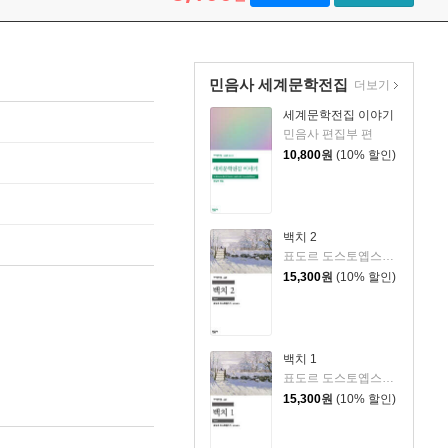
민음사 세계문학전집
더보기
세계문학전집 이야기
민음사 편집부 편
10,800
원
(10% 할인)
백치 2
표도르 도스토옙스키 저/김연경 역
15,300
원
(10% 할인)
백치 1
표도르 도스토옙스키 저/김연경 역
15,300
원
(10% 할인)