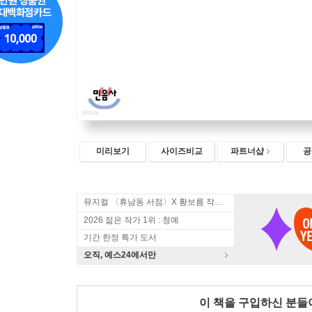
미리보기
사이즈비교
파트너샵
공
뮤지컬 〈휴남동 서점〉X 황보름 작가 북토크
2026 젊은 작가 1위 : 청예
기간 한정 특가 도서
오직, 예스24에서만
이 책을 구입하신 분