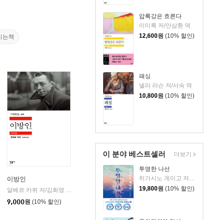
압록강은 흐른다
이미륵 저/안삼환 역
12,600
원
(10% 할인)
리는책
패싱
넬라 라슨 저/서숙 역
10,800
원
(10% 할인)
이 분야 베스트셀러
더보기
투명한 나선
히가시노 게이고 저/김선영 역
이방인
19,800
원
(10% 할인)
사
알베르 카뮈 저/김화영 역
민음사
|
9,000
원
(10% 할인)