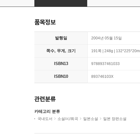
품목정보
발행일
2004년 05월 15일
쪽수, 무게, 크기
191쪽 | 248g | 132*225*20
ISBN13
9788937461033
ISBN10
893746103X
관련분류
카테고리 분류
국내도서
소설/시/희곡
일본소설
일본 장편소설