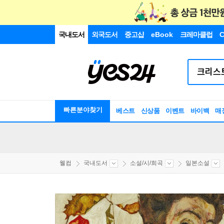
국내도서
외국도서
중고샵
eBook
크레마클럽
C
빠른분야찾기
베스트
신상품
이벤트
바이백
매
웰컴
국내도서
소설/시/희곡
일본소설