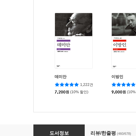
데미안
이방인
1,222건
7,200
원
(10% 할인)
9,000
원
(10%
인간 실격
도서정보
리뷰/한줄평
(460/678)