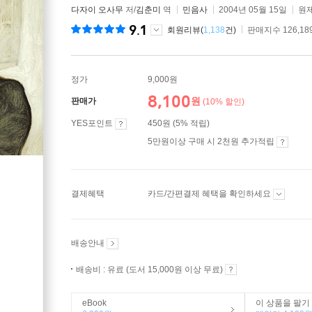
다자이 오사무
저/
김춘미
역
민음사
2004년 05월 15일
원제
9.1
회원리뷰(
1,138
건)
판매지수 126,18
정가
9,000원
8,100
원
판매가
(10% 할인)
YES포인트
450원 (5% 적립)
5만원이상 구매 시 2천원 추가적립
결제혜택
카드/간편결제 혜택을 확인하세요
배송안내
배송비 : 유료 (도서 15,000원 이상 무료)
eBook
이 상품을 팔기