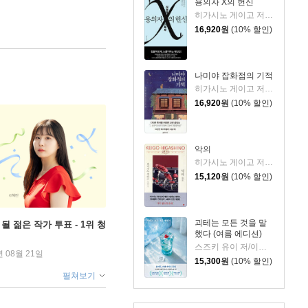
용의자 X의 헌신
히가시노 게이고 저/양억관 역
16,920
원
(10% 할인)
나미야 잡화점의 기적
히가시노 게이고 저/양윤옥 역
16,920
원
(10% 할인)
악의
히가시노 게이고 저/양윤옥 역
15,120
원
(10% 할인)
괴테는 모든 것을 말
될 젊은 작가 투표 - 1위 청
했다 (여름 에디션)
스즈키 유이 저/이지수 역
년 08월 21일
15,300
원
(10% 할인)
펼쳐보기