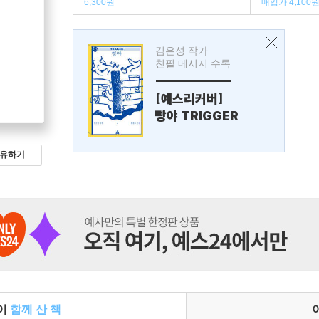
6,300원
매입가 4,100
김은성 작가
친필 메시지 수록
---------------
[예스리커버]
빵야 TRIGGER
유하기
들이
함께 산 책