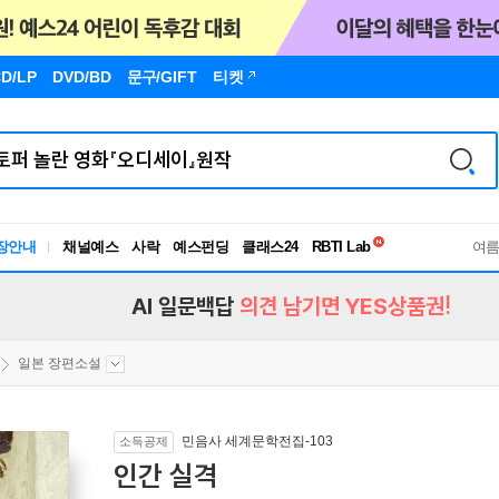
D/LP
DVD/BD
문구
/GIFT
티켓
독서유형검사
장안내
채널예스
사락
예스펀딩
클래스24
RBTI Lab
여
독서유형검사
AI 일문백답
의견 남기면 YES상품권!
일본 장편소설
민음사 세계문학전집-103
소득공제
인간 실격