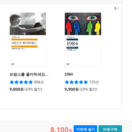
1
/4
브람스를 좋아하세요...
1984
958건
725건
9,000
원
(10% 할인)
9,900
원
(10% 할인)
8,100
카트에 넣기
바로구매
원