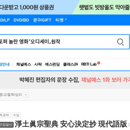
D/LP
DVD/BD
문구
/GIFT
티켓
독서유형검사
RBTI Lab
장안내
채널예스
사락
예스펀딩
클래스24
독서유형검사
박혜진 편집자의 문장 수집,
채널예스 1화 보러 가
종교/철학/심리
득공제
수입
淨土眞宗聖典 安心決定抄 現代語版
수입일서