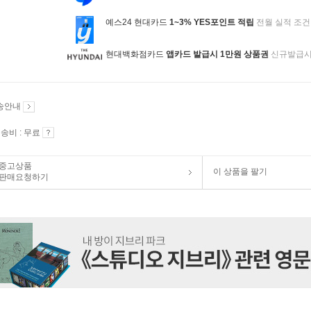
예스24 현대카드
1~3% YES포인트 적립
전월 실적 조건
현대백화점카드
앱카드 발급시 1만원 상품권
신규발급
송안내
송비 : 무료
중고상품
이 상품을 팔기
판매요청하기