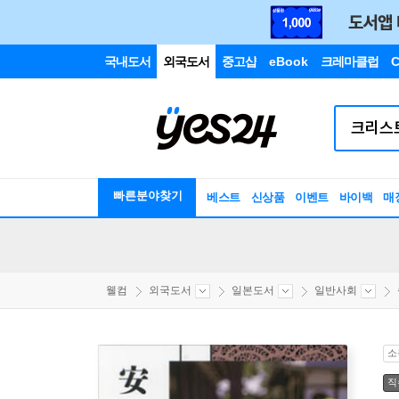
국내도서
외국도서
중고샵
eBook
크레마클럽
C
빠른분야찾기
베스트
신상품
이벤트
바이백
매
웰컴
외국도서
일본도서
일반사회
소
직