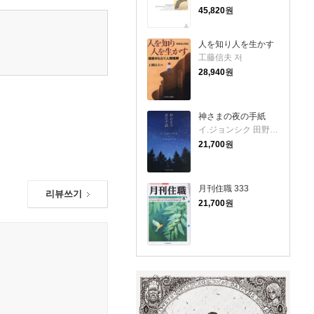
45,820
원
人を知り人を生かす
工藤信夫 저
28,940
원
神さまの夜の手紙
イ.ジョンシク 田野倉佐和子 저
21,700
원
月刊住職 333
리뷰쓰기
21,700
원