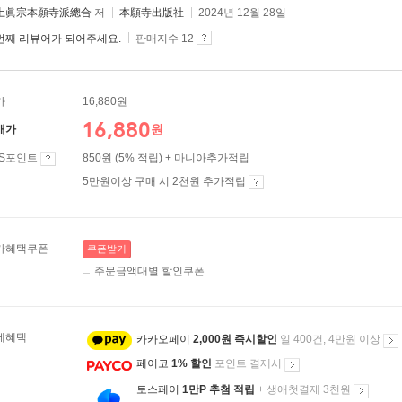
土眞宗本願寺派總合
저
本願寺出版社
2024년 12월 28일
번째 리뷰어가 되어주세요.
판매지수 12
가
16,880원
16,880
원
매가
ES포인트
850원 (5% 적립) + 마니아추가적립
5만원이상 구매 시 2천원 추가적립
가혜택쿠폰
쿠폰받기
주문금액대별 할인쿠폰
제혜택
카카오페이
2,000원 즉시할인
일 400건, 4만원 이상
페이코
1% 할인
포인트 결제시
토스페이
1만P 추첨 적립
+ 생애첫결제 3천원