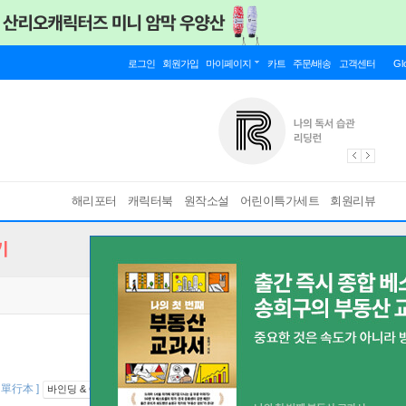
로그인
회원가입
마이페이지
카트
주문/배송
고객센터
Gl
해리포터
캐릭터북
원작소설
어린이특가세트
회원리뷰
기
[ 單行本 ]
바인딩 & 에디션 안내