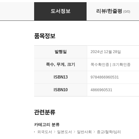
淨土眞宗聖典 安心決定抄 現代語版
도서정보
리뷰/한줄평
(0/0)
품목정보
발행일
2024년 12월 28일
쪽수, 무게, 크기
쪽수확인중 | 크기확인중
ISBN13
9784866960531
ISBN10
4866960531
관련분류
카테고리 분류
외국도서
일본도서
일반사회
종교/철학/심리