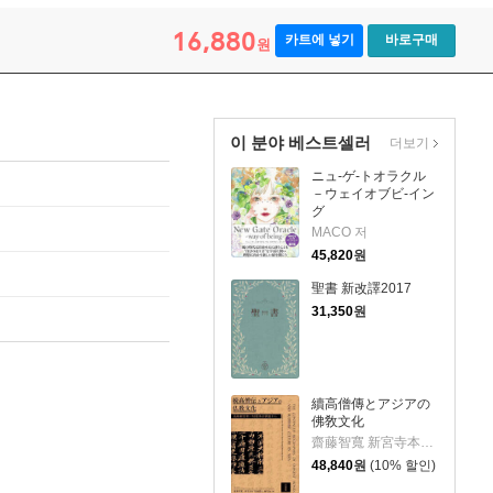
16,880
카트에 넣기
바로구매
원
이 분야 베스트셀러
더보기
ニュ-ゲ-トオラクル
－ウェイオブビ-イン
グ
MACO 저
45,820
원
聖書 新改譯2017
31,350
원
續高僧傳とアジアの
佛敎文化
齋藤智寬 新宮寺本『續高僧傳』 저
48,840
원
(10% 할인)