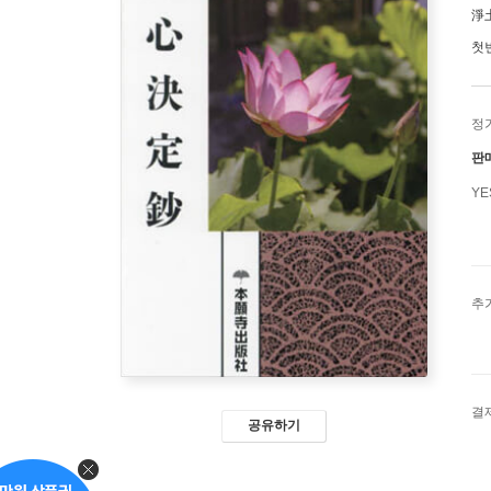
淨
첫
정
판
Y
추
결
공유하기