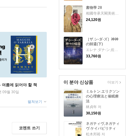
書物學 28
相國寺承天閣美術館 저
24,120
원
［ザ.シ-ダ-ズ］神神
の歸還(下)
エレナ.ダナ-ン,佐野美代子 저
33,760
원
이 분야 신상품
더보기
ng - 여름에 읽어야 할 책
ミルトン.エリクソン
년 09월 30일
の心理療法と催眠療
法
펼쳐보기
林貞年 저
30,150
원
ネガティヴ,ネガティ
코멘트 쓰기
ヴ.ケイパビリティ
松木邦裕 저