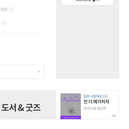
 없음
시
AD