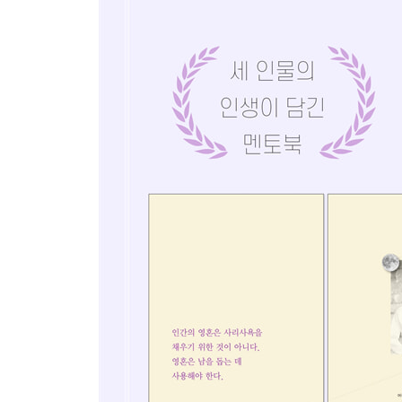
치유와 힐링의 공간
가족에 대한 사랑
환경주의자로 살다
박경리의 손
『토지』 마지막 탈고
대하소설의 확산과 정화
토지문화관 설립
반세기만의 귀향
5. 정신(Mind)
3장 백남준
1. 어린 시절 (Childhood) : 어린 시절(1932~1952)
피아노를 사랑한 소년
음악을 배우다
통역원이 되다