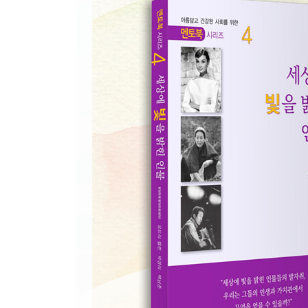
5. 가치(Value)
2장 박경리
1. 어린 시절(Childhood) : 어린 시절(1926~1946)
흰 용의 태몽
눈물로 지낸 어린 시절
돈이 신앙이었던 어머니
진주고녀 진학
책벌레 여학생
취업과 결혼
2. 변화(Change) : 20~30대(1947~1967)
작가 수업이 된 독서
6.25 전쟁과 시작된 비극
남편의 행방불명