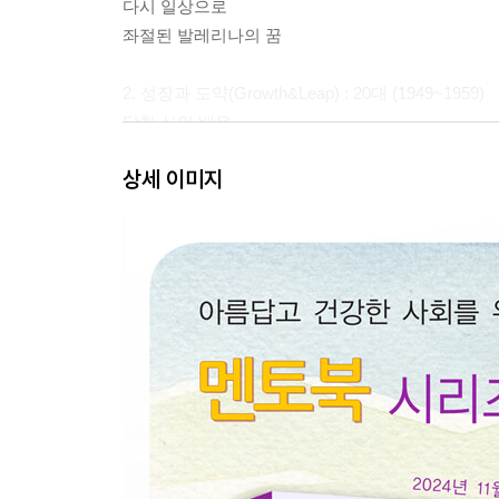
다시 일상으로
좌절된 발레리나의 꿈
2. 성장과 도약(Growth&Leap) : 20대 (1949~1959)
당찬 신인 배우
스타로의 발돋움
상세 이미지
〈로마의 휴일〉과 세기의 연인
사랑과 결혼
연이은 불행
3. 고난(Hardship) : 30~40대 (1960~1980)
짧은 행복, 영광과 상처
이혼과 공백 기간
두 번째 이혼과 마지막 연인
4. 사랑과 신념 (Love&Belief) : 50~60대 (1981~1993
인생의 사명
제일 행복한 크리스마스