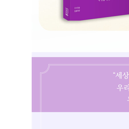
고향 통영으로 이별과 습작
박경리로 살아가기
슬픔도 기쁨도 왜이리 찬란한가
전업 작가의 삶
전작 장편 ‘김약국의 딸들’
3. 성장(Growth) : 40~50대(1968~1988)
김지하의 방문
국사범 사위
대를 이은 옥바라지
어머니의 죽음과 깊은 회환
토지 1부 ~3부 연재
원주로 이사
스스로 반일 작가라 칭하다
4. 성과(Result) : 60대 이후(1989~2008)
대학 강의와 매지리 호수