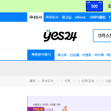
국내도서
외국도서
중고샵
eBook
크레마클럽
C
빠른분야찾기
베스트
신상품
이벤트
바이백
매
웰컴
국내도서
인문
인문/교양
교양