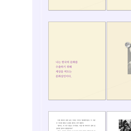
조선을 벗어나 세계로
2. 도전 (Challenge) : 20~30대(1953~1973)
조용한 한국 학생
독일 유학 생활
스승과의 운명적 만남
동양에서 온 문화 테러리스트
텔레비전의 등장
비디오 아티스트의 탄생
평생의 조력자를 만나다
로봇과 함께 도착한 미국
갈등과 사랑
더욱 과감해진 예술
구보타와의 이별
인간화된 예술
뉴욕 예술의 중심