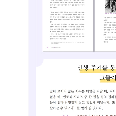
3. 돌풍 (sensation) : 40~50대(1974~1994)
물오른 비디오 아트
다시 만난 사랑
동지의 죽음
위성 아트의 탄생
다다익선과 진혼굿
비엔날레에서 활약하다
4. 성과 (Result) : 60대 이후(1995~2006)
벌이 아닌 계시
새천년의 호랑이
선견지명
구겐하임 회고전
굿바이 미스터 백
5. 가치(Value)
참고자료