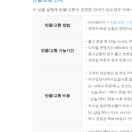
※ 상품 설명에 반품/교환과 관련한 안내가 있는경우 아래 
마이페이지 >
반품/교환 신청
반품/교환 방법
판매자 배송 상품은 판매자와
출고 완료 후 10일 이내의 
디지털 콘텐츠인 eBook의 
반품/교환 가능기간
중고상품의 경우 출고 완료일
모바일 쿠폰의 경우 유효기간(
고객의 단순변심 및 착오구
직수입양서/직수입일서중 일
단, 아래의 주문/취소 조건인
오늘 00시 ~ 06시 30분 
반품/교환 비용
오늘 06시 30분 이후 주문
직수입 음반/영상물/기프트 
단, 당일 00시~13시 사이
박스 포장은 택배 배송이 가
소비자의 책임 있는 사유로 