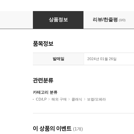
푸치니 - 희귀 가곡집 (Angela Gheorghiu - A te, P
상품정보
리뷰/한줄평
(0/0)
품목정보
발매일
2024년 01월 26일
관련분류
카테고리 분류
CD/LP
해외 구매
클래식
보컬/오페라
이 상품의 이벤트
(1개)