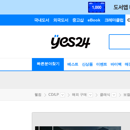
국내도서
외국도서
중고샵
eBook
크레마클럽
C
빠른분야찾기
베스트
신상품
이벤트
바이백
매
웰컴
CD/LP
해외 구매
클래식
보컬