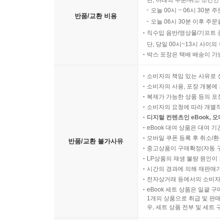
단, 아래의 주문/취소 조건인
오늘 00시 ~ 06시 30분 
반품/교환 비용
오늘 06시 30분 이후 주문
직수입 음반/영상물/기프트 
단, 당일 00시~13시 사이
박스 포장은 택배 배송이 가
소비자의 책임 있는 사유로 
소비자의 사용, 포장 개봉에 
복제가 가능한 상품 등의 포장을 
소비자의 요청에 따라 개별
디지털 컨텐츠인 eBook, 
eBook 대여 상품은 대여 기
모바일 쿠폰 등록 후 취소/환
반품/교환 불가사유
중고상품이 구매확정(자동 
LP상품의 재생 불량 원인이 기
시간의 경과에 의해 재판매가
전자상거래 등에서의 소비자
eBook 세트 상품은 일괄 
1개의 상품으로 취급 및 판매
우, 세트 상품 전부 및 세트