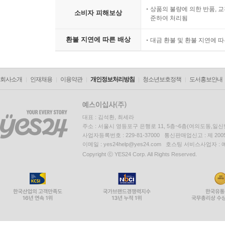
상품의 불량에 의한 반품, 교
소비자 피해보상
준하여 처리됨
환불 지연에 따른 배상
대금 환불 및 환불 지연에 
회사소개
인재채용
이용약관
개인정보처리방침
청소년보호정책
도서홍보안내
대표 : 김석환, 최세라
주소 : 서울시 영등포구 은행로 11, 5층~6층(여의도동,일신
사업자등록번호 : 229-81-37000 통신판매업신고 : 제 200
이메일 : yes24help@yes24.com 호스팅 서비스사업자 :
Copyright ⓒ YES24 Corp. All Rights Reserved.