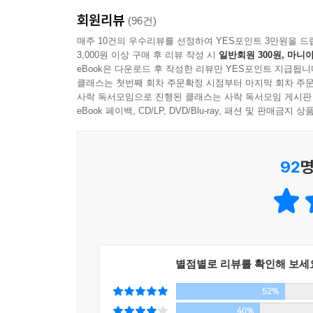
“그 모든 것들은 곧 사라질 텐데, 어떻게 사랑하
그의 등을 한 번 툭툭 두드려 주는 건 어떨지. 청
회원리뷰
(96건)
작가의 순정한 마음을 읽을 수 있다.
다듬은 양 저며올 때가 있지 않은가. 바로 그 때 그
매주 10건의 우수리뷰를 선정하여 YES포인트 3만원을 드
3,000원 이상 구매 후 리뷰 작성 시
일반회원 300원, 마니아
eBook은 다운로드 후 작성한 리뷰만 YES포인트 지급됩니
어느새 가을 멀리 가버렸으나 숲나무엔 가을 뜻 아
클래스는 첫번째 회차 주문확정 시점부터 마지막 회차 주문
적막한 바위 틈엔 물기 마르고 맑은 시내 어귀에 뗏
사락 독서모임으로 진행된 클래스는 사락 독서모임 게시판
나무꾼은 상수리 밤톨 줍고 스님은 우물에서 무를 
eBook 페이백, CD/LP, DVD/Blu-ray, 패션 및 판매금
석양빛 아직 아니 사라졌는데 등나무엔 초승달 벌써
92
명
별점별로 리뷰를 확인해 보세
52%
40%