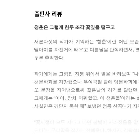
'소리내 읽다 보면 입에서 향기가 날 것 같다. 세상 
출판사 리뷰
조금 조급증이 날 수도 있겠다. 그가 읊어주는 
청춘은 그렇게 한두 조각 꽃잎을 떨구고
깨우쳐 두지 못한 데서 생겨난 아쉬움일 것이다. 
서른다섯의 작가가 기억하는 ‘청춘’이란 어떤 모습
쯤이야.. 아릿한 에피소드 사이에서 피어나는 추억과 
딸아이를 자전거에 태우고 여름날을 만끽하면서, 옛
속에서 이따금씩 얼굴을 내민 김광석을 우리들 모두
두루 추억한다.
힘든 어떤 묘한 동질감이다.
작가에게는 고향집 지붕 위에서 별을 바라보며 “나
'우리는 왜 살아가는가? 왜 누군가를 사랑하는가?
천문학과를 지망했으나 우여곡절 끝에 영문학과에 진
닮은 재벌 3세가 억만금을 준다고 해도, 내 이름을
또 문장을 지어냄으로써 젊은날의 허기를 달랬던 
너무나 행복하므로, 그 일들을 잊을 수 없으므로 
그에게는 ‘아아, 장차 어찌할꼬, 이 청춘을’이라는
쓸 수가 있다.'
사실만은 깨닫지 못한 채” 보냈던 정릉 산꼭대기 
책을 덮을 즈음에는 청춘이란 놈이 곁에 없다고 해
“꽃시절이 모두 지나고 나면 봄빛이 사라졌음을 알
않고 고스란히 내 안에 남아 있는 것들이기 때문이다
된다”는 무상함을 작가는 전해준다. 하지만, 김광석
그는 그의 청춘을 기억했지만 우리는 각자의 청춘을
세상이 빨리감기 버튼을 누른 것처럼 흘러간대도 