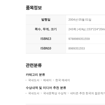
품목정보
발행일
2004년 05월 01일
쪽수, 무게, 크기
243쪽 | 424g | 153*224*20
ISBN13
9788989351559
ISBN10
8989351553
관련분류
카테고리 분류
국내도서
에세이
한국 에세이
수상내역 및 미디어 추천 분류
국내도서
국내문학상 수상작
네티즌 추천 한국의 젊은작