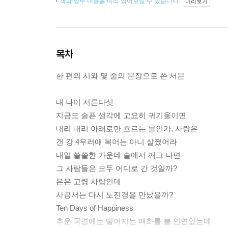
책의 일부 내용을 미리 읽어보실 수 있습니다.
미리보기
목차
한 편의 시와 몇 줄의 문장으로 쓴 서문
내 나이 서른다섯
지금도 슬픈 생각에 고요히 귀기울이면
내리 내리 아래로만 흐르는 물인가, 사랑은
갠 강 4우러애 복어는 아니 살쪘어라
내일 쓸쓸한 가운데 술에서 깨고 나면
그 사람들은 모두 어디로 간 것일까?
은은 고령 사람인데
사공서는 다시 노진경을 만났을까?
Ten Days of Happiness
추운 국경에는 떨어지는 매화를 볼 인연없는데