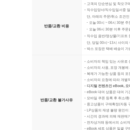
고객의 단순변심 및 착오구
직수입양서/직수입일서중 일
단, 아래의 주문/취소 조건인
오늘 00시 ~ 06시 30분 
반품/교환 비용
오늘 06시 30분 이후 주문
직수입 음반/영상물/기프트 
단, 당일 00시~13시 사이
박스 포장은 택배 배송이 가
소비자의 책임 있는 사유로 
소비자의 사용, 포장 개봉에 
복제가 가능한 상품 등의 포장을 
소비자의 요청에 따라 개별
디지털 컨텐츠인 eBook, 
eBook 대여 상품은 대여 기
모바일 쿠폰 등록 후 취소/환
반품/교환 불가사유
중고상품이 구매확정(자동 
LP상품의 재생 불량 원인이 기
시간의 경과에 의해 재판매가
전자상거래 등에서의 소비자
eBook 세트 상품은 일괄 