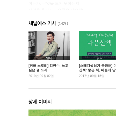
아는가, 무엇을 보지 못하는지
시간을 흘러가고 슬픔은 지속된다
밤마다 나는 등불 앞에서 저 소리 들으며
채널예스 기사
중문바다에는 당신과 나
(14개)
한편의 시와 (살아온 순서대로) 다섯 곡의 노래 이
이따금 줄 끊어지느 소리 들려오누나
청춘은 그렇게 한두 조각 꽃잎을 떨구면서
등나무엔 초승달 벌써 올라와
잊혀지면 그만일 것을, 알면서도 어쩔 수 없네
읽다
읽다
제발 이러지 말고 잘 살아보자
[커버 스토리] 김연수, 쓰고
[스테디셀러가 궁금해] 
싶은 걸 쓰자
산책: 좋은 책, 마음에 
백만 마리 황금의 새들아, 어디에서 잠을 자니?
책
2019년 09월 02일
2017년 09월 15일
알지 못해라 쇠줄을 끌러줄 사람 누구인가?
진실로 너의 기백을 공부로써 구제한다면
앞쪽 게르를 향해가면-히 살핀다
상세 이미지
서리 내린 연잎은 그 푸르렀던 빛을 따라 주름져 
어둠을 지나지 않으면 어둠 속에서 벗어나지 못하