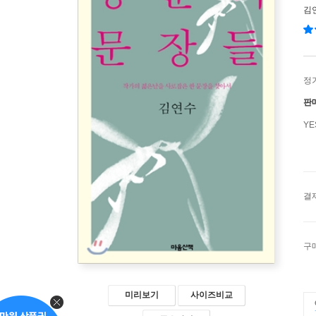
김
정
판
Y
결
구
미리보기
사이즈비교