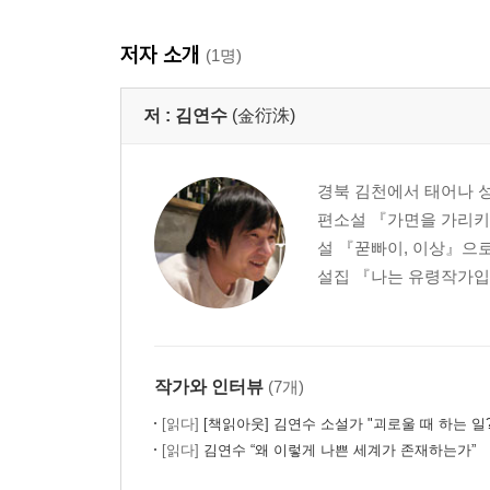
저자 소개
(1명)
저 :
김연수
(金衍洙)
경북 김천에서 태어나 성
편소설 『가면을 가리키
설 『꾿빠이, 이상』으로
설집 『나는 유령작가입니
작가와 인터뷰
(7개)
[읽다]
[책읽아웃] 김연수 소설가 "괴로울 때 하는 일? 시급하게 나무를 
[읽다]
김연수 “왜 이렇게 나쁜 세계가 존재하는가”