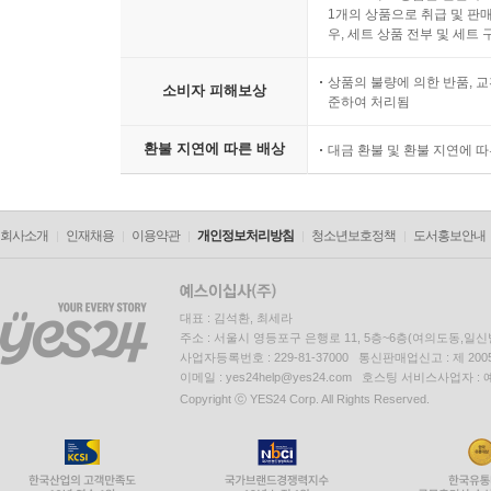
1개의 상품으로 취급 및 판매
우, 세트 상품 전부 및 세트
상품의 불량에 의한 반품, 교
소비자 피해보상
준하여 처리됨
환불 지연에 따른 배상
대금 환불 및 환불 지연에 
회사소개
인재채용
이용약관
개인정보처리방침
청소년보호정책
도서홍보안내
대표 : 김석환, 최세라
주소 : 서울시 영등포구 은행로 11, 5층~6층(여의도동,일신
사업자등록번호 : 229-81-37000 통신판매업신고 : 제 200
이메일 : yes24help@yes24.com 호스팅 서비스사업자 :
Copyright ⓒ YES24 Corp. All Rights Reserved.