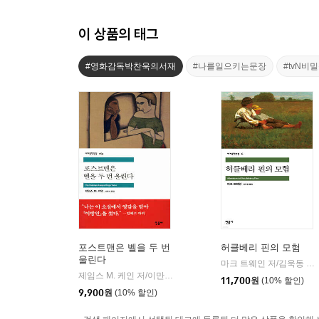
이 상품의 태그
#영화감독박찬욱의서재
#나를일으키는문장
#tvN
포스트맨은 벨을 두 번
허클베리 핀의 모험
울린다
마크 트웨인 저/김욱동 역
|
제임스 M. 케인 저/이만식 역
민음사
|
11,700
원
(10% 할인)
9,900
원
(10% 할인)