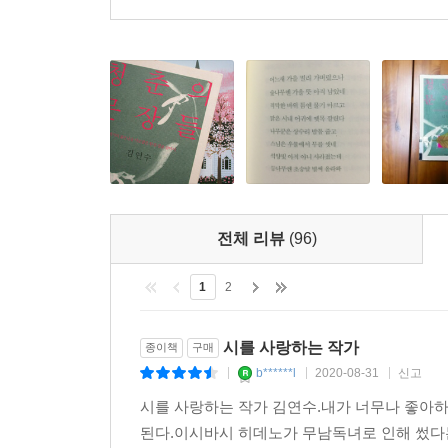
전체 리뷰
(96)
1
2
시를 사랑하는 작가
종이책
구매
b******l
2020-08-31
신고
|
|
|
시를 사랑하는 작가 김연수.내가 너무나 좋아하
된다.이시바시 히데노가 무남독녀로 인해 썼다는'