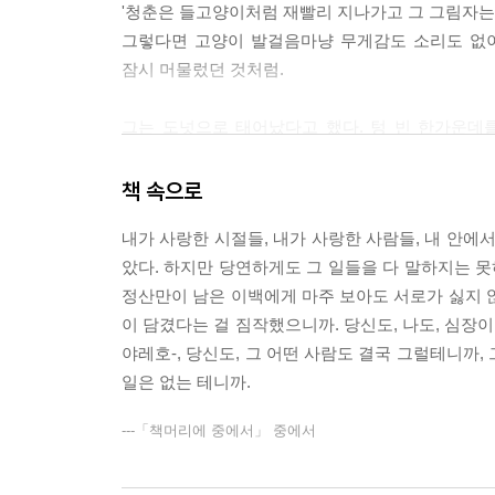
'청춘은 들고양이처럼 재빨리 지나가고 그 그림자는
그렇다면 고양이 발걸음마냥 무게감도 소리도 없이
잠시 머물렀던 것처럼.
그는 도넛으로 태어났다고 했다. 텅 빈 한가운데
생에서 다 배우지 못하면 다음 생에서 배우겠다고
채워지면 나 아닌 다른 사람이 되어버린다는 사실을
책 속으로
나 역시 서른 즈음에 뜻 모를 안타까움을 가진 걸 
내가 사랑한 시절들, 내가 사랑한 사람들, 내 안에서 잠
차이점이 있다면 그럴 때마다 그는 허전한 맘을 
았다. 하지만 당연하게도 그 일들을 다 말하지는 못
충분하다니까 어디, 나도 좀 봅시다 하는 심정으로 
정산만이 남은 이백에게 마주 보아도 서로가 싫지 
이 담겼다는 걸 짐작했으니까. 당신도, 나도, 심장이
그는 참으로 다채롭게 또 한편으로는 담담하게 그의
야레호-, 당신도, 그 어떤 사람도 결국 그럴테니까,
남다른 사춘기 시절, 소설을 쓰게 된 과정(?)과 소
일은 없는 테니까.
다녔을 때의 소회, 소중한 딸 열무에게 세상을 보여
떠난 여행, 깊은 밤하늘을 보며 문득문득 떠올리는
---「책머리에 중에서」 중에서
구불구불한 청춘의 강을 속속들이 말이다. 물론 그 
나열하지는 않겠다. 당시(唐詩)에 대해 그가 이렇게