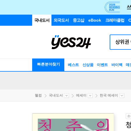
국내도서
외국도서
중고샵
eBook
크레마클럽
C
빠른분야찾기
베스트
신상품
이벤트
바이백
매
웰컴
국내도서
에세이
한국 에세이
소