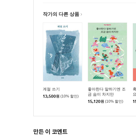
작가의 다른 상품
계절 쓰기
좋아한다 말하기엔 조
혹
금 숨이 차지만
요
13,500
원
(10% 할인)
15,120
원
(10% 할인)
1
만든 이 코멘트