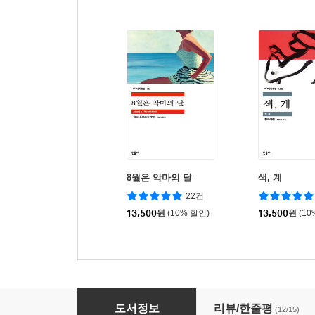
8월은 악마의 달
색, 계
22건
13,500
원
(10% 할인)
13,500
원
(10
표범
도서정보
리뷰/한줄평
(12/15)