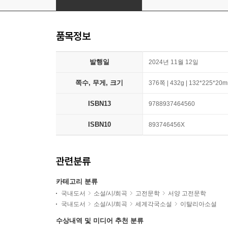
품목정보
발행일
2024년 11월 12일
쪽수, 무게, 크기
376쪽 | 432g | 132*225*20
ISBN13
9788937464560
ISBN10
893746456X
관련분류
카테고리 분류
국내도서
소설/시/희곡
고전문학
서양 고전문학
국내도서
소설/시/희곡
세계각국소설
이탈리아소설
수상내역 및 미디어 추천 분류