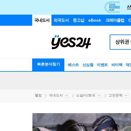
국내도서
외국도서
중고샵
eBook
크레마클럽
C
빠른분야찾기
베스트
신상품
이벤트
바이백
매
웰컴
국내도서
소설/시/희곡
고전문학