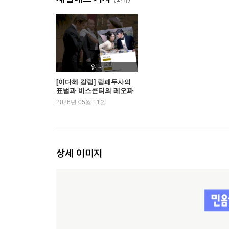
읽다
[이다혜 칼럼] 람페두사의
표범과 비스콘티의 레오파
드 사이에서 | 예스24
2026년 05월 11일
상세 이미지