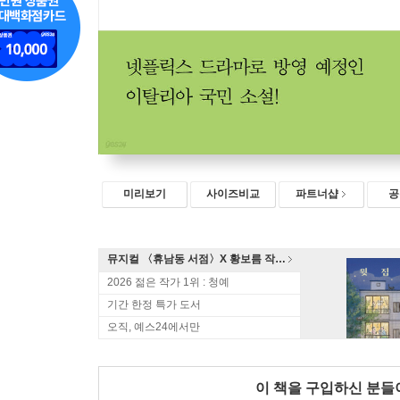
미리보기
사이즈비교
파트너샵
공
뮤지컬 〈휴남동 서점〉X 황보름 작가 북토크
2026 젊은 작가 1위 : 청예
기간 한정 특가 도서
오직, 예스24에서만
이 책을 구입하신 분