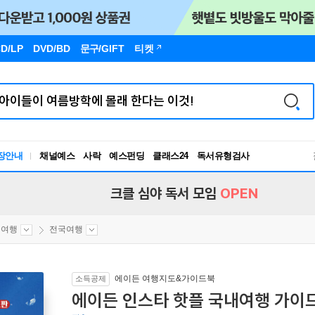
D/LP
DVD/BD
문구
/GIFT
티켓
장안내
채널예스
사락
예스펀딩
클래스24
독서유형검사
RBTI Lab
독서유형검사
크클 심야 독서 모임
OPEN
내여행
전국여행
에이든 여행지도&가이드북
소득공제
에이든 인스타 핫플 국내여행 가이