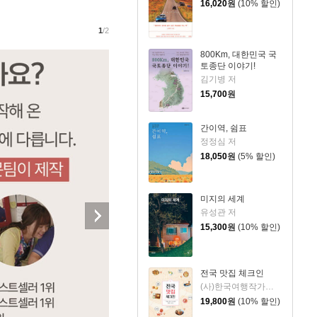
16,020
원
(10% 할인)
1
/2
800Km, 대한민국 국
토종단 이야기!
김기병 저
15,700
원
간이역, 쉼표
정정심 저
18,050
원
(5% 할인)
미지의 세계
유성관 저
15,300
원
(10% 할인)
전국 맛집 체크인
(사)한국여행작가협회 저
19,800
원
(10% 할인)