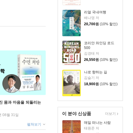
리얼 국내여행
배나영 저
20,700
원
(10% 할인)
코리안 와인딩 로드
500
김경태 저
26,550
원
(10% 할인)
나로 향하는 길
김슬기 저
18,900
원
(10% 할인)
무너진 몸과 마음을 되돌리는
이 분야 신상품
더보기
년 08월 31일
매일 떠나는 사람
펼쳐보기
태원준 저