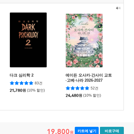
4
/4
다크 심리학 2
에이든 오사카·간사이 교토
·고베·나라 2026-2027
83건
52건
21,780
원
(10% 할인)
24,480
원
(10% 할인)
19,800
카트에 넣기
바로구매
원