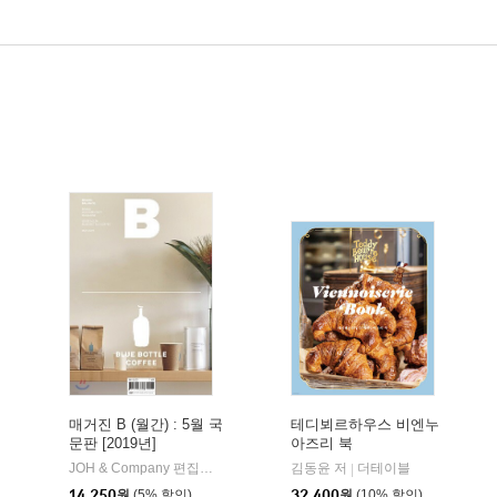
매거진 B (월간) : 5월 국
테디뵈르하우스 비엔누
문판 [2019년]
아즈리 북
JOH & Company 편집부 편
JOH(제이오에이치)
김동윤 저
더테이블
|
|
14,250
원
(5% 할인)
32,400
원
(10% 할인)