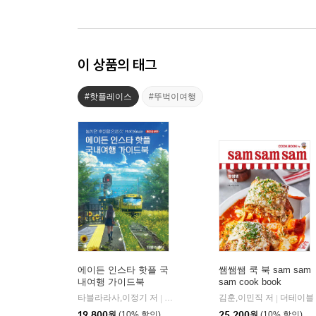
이 상품의 태그
#핫플레이스
#뚜벅이여행
에이든 인스타 핫플 국
쌤쌤쌤 쿡 북 sam sam
내여행 가이드북
sam cook book
타블라라사,이정기 저
타블라라사
김훈,이민직 저
더테이블
|
|
19,800
원
(10% 할인)
25,200
원
(10% 할인)