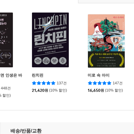
면 인생은 바
린치핀
미로 속 아이
137건
147건
448건
21,420
원
(10% 할인)
16,650
원
(10% 할인)
% 할인)
배송/반품/교환