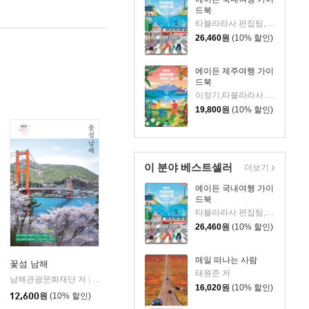
드북
타블라라사 편집팀,이정기 공저
26,460
원
(10% 할인)
에이든 제주여행 가이
드북
이정기,타블라라사 편집팀 공저
19,800
원
(10% 할인)
이 분야 베스트셀러
더보기
에이든 국내여행 가이
드북
타블라라사 편집팀,이정기 공저
26,460
원
(10% 할인)
매일 떠나는 사람
꽃섬 남해
태원준 저
남해관광문화재단 저
상상출판
|
16,020
원
(10% 할인)
12,600
원
(10% 할인)