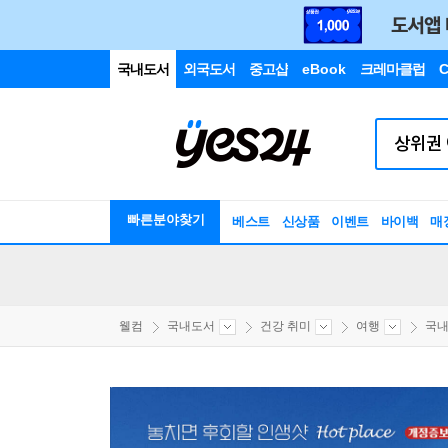
국내도서
외국도서
중고샵
eBook
크레마클럽
C
빠른분야찾기
베스트
신상품
이벤트
바이백
매
웰컴
국내도서
건강 취미
여행
국