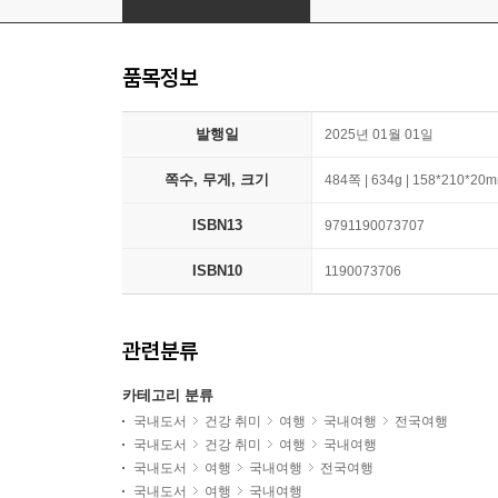
품목정보
발행일
2025년 01월 01일
쪽수, 무게, 크기
484쪽 | 634g | 158*210*20
ISBN13
9791190073707
ISBN10
1190073706
관련분류
카테고리 분류
국내도서
건강 취미
여행
국내여행
전국여행
국내도서
건강 취미
여행
국내여행
국내도서
여행
국내여행
전국여행
국내도서
여행
국내여행