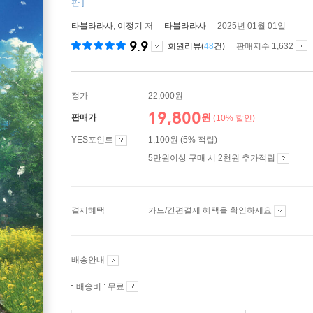
판 ]
타블라라사
,
이정기
저
타블라라사
2025년 01월 01일
9.9
회원리뷰(
48
건)
판매지수 1,632
정가
22,000원
19,800
원
판매가
(10% 할인)
YES포인트
1,100원 (5% 적립)
5만원이상 구매 시 2천원 추가적립
결제혜택
카드/간편결제 혜택을 확인하세요
배송안내
배송비 : 무료