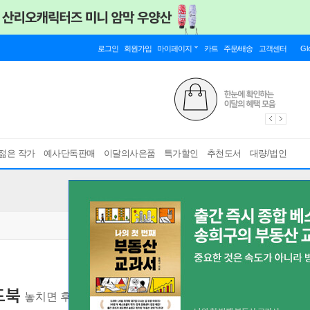
로그인
회원가입
마이페이지
카트
주문/배송
고객센터
Gl
젊은 작가
예사단독판매
이달의사은품
특가할인
추천도서
대량/법인
드북
놓치면 후회할 인생샷 HOT PLACE
[ 2025-2026, 개정증보