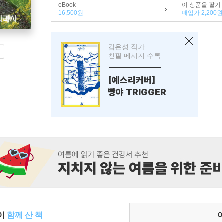
eBook
이 상품을 팔기
16,500원
매입가 2,200
김은성 작가
친필 메시지 수록
---------------
[예스리커버]
빵야 TRIGGER
들이
함께 산 책