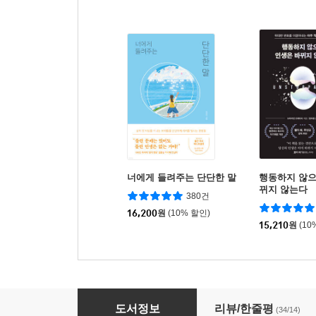
너에게 들려주는 단단한 말
행동하지 않으
뀌지 않는다
380건
16,200
원
(10% 할인)
15,210
원
(10
에이든 인스타 핫플 국내여행 가이드북
도서정보
리뷰/한줄평
(34/14)