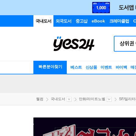
국내도서
외국도서
중고샵
eBook
크레마클럽
C
빠른분야찾기
베스트
신상품
이벤트
바이백
매
웰컴
국내도서
만화/라이트노벨
SF/밀리