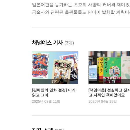
일본어판을 능가하는 초호화 사양의 커버와 재미있는 
금술사와 관련된 출판물들도 연이어 발행할 계획이
채널예스 기사
(3개)
읽다
읽다
[김해인의 만화 절경] 이거
[책읽아웃] 성실하고 진
읽고 그려
고 지적인 책이었어요
2025년 08월 11일
2020년 04월 29일