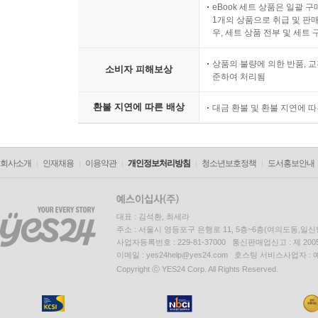
eBook 세트 상품은 일괄 
1개의 상품으로 취급 및 판매
우, 세트 상품 전부 및 세트
상품의 불량에 의한 반품, 교
소비자 피해보상
준하여 처리됨
환불 지연에 따른 배상
대금 환불 및 환불 지연에 
회사소개
인재채용
이용약관
개인정보처리방침
청소년보호정책
도서홍보안내
대표 : 김석환, 최세라
주소 : 서울시 영등포구 은행로 11, 5층~6층(여의도동,일신
사업자등록번호 : 229-81-37000 통신판매업신고 : 제 200
이메일 : yes24help@yes24.com 호스팅 서비스사업자 :
Copyright ⓒ YES24 Corp. All Rights Reserved.