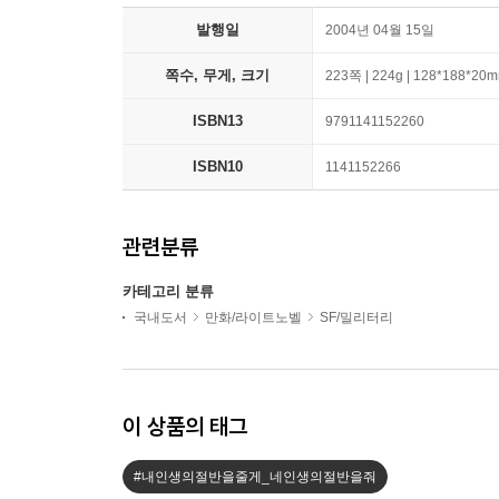
발행일
2004년 04월 15일
쪽수, 무게, 크기
223쪽 | 224g | 128*188*20
ISBN13
9791141152260
ISBN10
1141152266
관련분류
카테고리 분류
국내도서
만화/라이트노벨
SF/밀리터리
이 상품의 태그
#내인생의절반을줄게_네인생의절반을줘