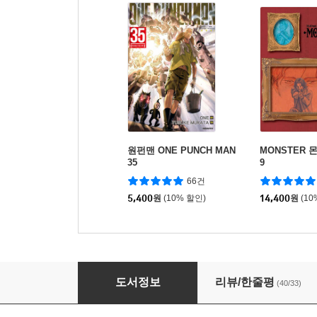
원펀맨 ONE PUNCH MAN
MONSTER 
35
9
66건
5,400
원
(10% 할인)
14,400
원
(10
강철의 연금술사 1
도서정보
리뷰/한줄평
(40/33)