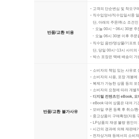
고객의 단순변심 및 착오구
직수입양서/직수입일서중 일
단, 아래의 주문/취소 조건인
오늘 00시 ~ 06시 30분 
반품/교환 비용
오늘 06시 30분 이후 주문
직수입 음반/영상물/기프트 
단, 당일 00시~13시 사이
박스 포장은 택배 배송이 가
소비자의 책임 있는 사유로 
소비자의 사용, 포장 개봉에 
복제가 가능한 상품 등의 포장을 
소비자의 요청에 따라 개별
디지털 컨텐츠인 eBook, 
eBook 대여 상품은 대여 기
모바일 쿠폰 등록 후 취소/환
반품/교환 불가사유
중고상품이 구매확정(자동 
LP상품의 재생 불량 원인이 기
시간의 경과에 의해 재판매가
전자상거래 등에서의 소비자