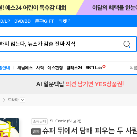
D/LP
DVD/BD
문구
/GIFT
티켓
독서유형검사
RBTI Lab
장안내
채널예스
사락
예스펀딩
클래스24
독서유형검사
여
AI 일문백답
의견 남기면 YES상품권!
드라마
SL Comic (SL코믹)
소득공제
슈퍼 뒤에서 담배 피우는 두 사람
만화