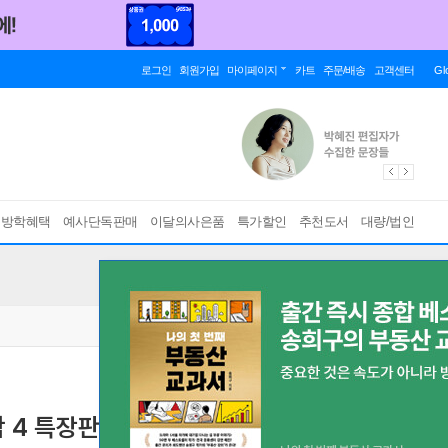
로그인
회원가입
마이페이지
카트
주문/배송
고객센터
Gl
름방학혜택
예사단독판매
이달의사은품
특가할인
추천도서
대량/법인
 4 특장판
[ 초판한정부록 : 아크릴 코롯토+8p 소책자+특별판 일러스