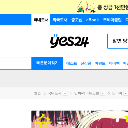
국내도서
외국도서
중고샵
eBook
크레마클럽
C
빠른분야찾기
베스트
신상품
이벤트
바이백
매
웰컴
국내도서
만화/라이트노벨
드라마