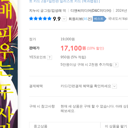
트 카드 2종+일반판 일러스트 카드 (책과랩핑) ]
지누시
글그림/
김성래
역
디앤씨미디어(D&C미디어)
2024년
9.9
국내도서 top
회원리뷰(
46
건)
베스트
정가
19,000원
17,100
원
판매가
(10% 할인)
YES포인트
950원 (5% 적립)
5만원이상 구매 시 2천원 추가적립
결제혜택
카드/간편결제 혜택을 확인하세요
구매 시 참고사항
현재 새 상품은 구매 할 수 없습니다. 아래 
해보세요.
중고상품
이 상품을 팔기