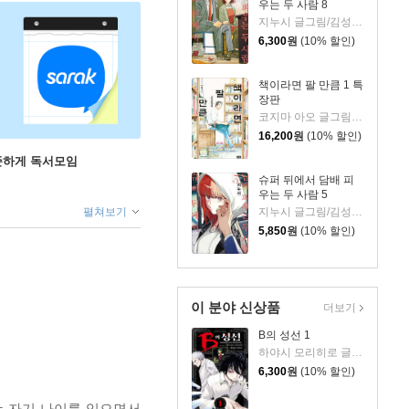
우는 두 사람 8
지누시 글그림/김성래 역
6,300
원
(10% 할인)
책이라면 팔 만큼 1 특
장판
코지마 아오 글그림/장혜영 역
16,200
원
(10% 할인)
꾸준하게 독서모임
슈퍼 뒤에서 담배 피
우는 두 사람 5
지누시 글그림/김성래 역
펼쳐보기
5,850
원
(10% 할인)
이 분야 신상품
더보기
B의 성선 1
하야시 모리히로 글그림
6,300
원
(10% 할인)
는 자기 나이를 잊으면서