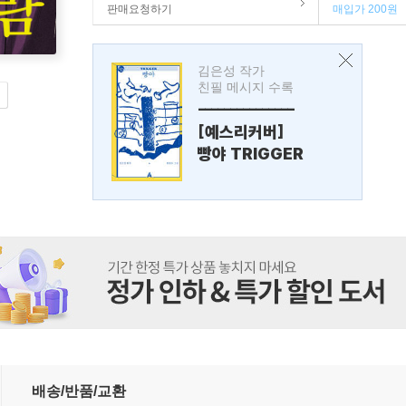
판매요청하기
매입가 200원
김은성 작가
친필 메시지 수록
---------------
[예스리커버]
빵야 TRIGGER
배송/반품/교환