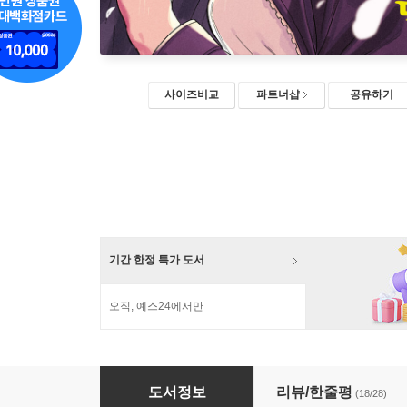
사이즈비교
파트너샵
공유하기
기간 한정 특가 도서
오직, 예스24에서만
슈퍼 뒤에서 담배 피우는 두 사람 4 특장판
도서정보
리뷰/한줄평
(18/28)