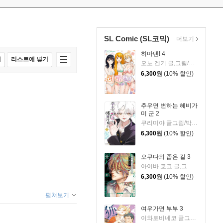
SL Comic (SL코믹)
더보기
히마텐! 4
매
리스트에 넣기
오노 겐키 글,그림/이승원 역
6,300
원
(10% 할인)
추우면 변하는 헤비가
미 군 2
쿠리미야 글그림/박은빈 역
6,300
원
(10% 할인)
오쿠다의 좁은 길 3
아이바 쿄코 글,그림/이소정 역
6,300
원
(10% 할인)
펼쳐보기
여우가면 부부 3
이와토비네코 글그림/송재희 역