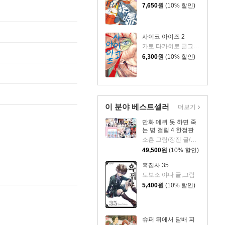
7,650
원
(10% 할인)
사이코 아이즈 2
카토 타카히로 글그림/이소정 역
6,300
원
(10% 할인)
이 분야 베스트셀러
더보기
만화 데뷔 못 하면 죽
는 병 걸림 4 한정판
소흔 그림/장진 글/백덕수 원저
49,500
원
(10% 할인)
흑집사 35
토보소 야나 글,그림
5,400
원
(10% 할인)
슈퍼 뒤에서 담배 피