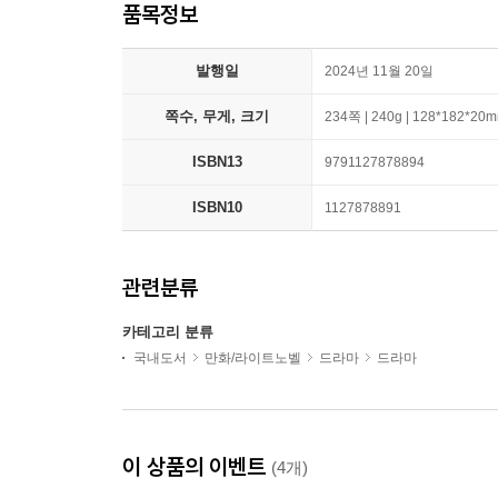
품목정보
발행일
2024년 11월 20일
쪽수, 무게, 크기
234쪽 | 240g | 128*182*20
ISBN13
9791127878894
ISBN10
1127878891
관련분류
카테고리 분류
국내도서
만화/라이트노벨
드라마
드라마
이 상품의 이벤트
(4개)