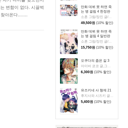
만화 데뷔 못 하면 죽
는 변함이 없다. 시끌벅
는 병 걸림 4 한정판
 찾아온다…….
소흔 그림/장진 글/백덕수 원저
49,500
원
(10% 할인)
만화 데뷔 못 하면 죽
는 병 걸림 4 일반판
소흔 그림/장진 글/백덕수 원저
15,750
원
(10% 할인)
오쿠다의 좁은 길 3
아이바 쿄코 글,그림/이소정 역
6,300
원
(10% 할인)
유즈키네 사 형제 21
후지사와 시즈키 글,그림
5,400
원
(10% 할인)