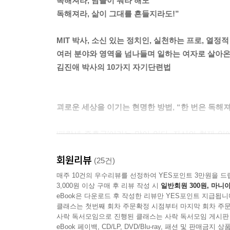
독해져라, 남들이 뭐라 해도
것을 좋아하는 편의 사람일 것이다. _ p.126
독해져라, 삶이 그대를 흔들지라도!”
일을 쳐내자. (중략) ‘쳐낸다’라는 말에는 두 가지 뜻
MIT 박사, 소신 있는 정치인, 실천하는 프로, 열정
어야 하는 것이다. 다음의 요령을 잘 생각해보자. _ p.
여러 분야와 영역을 넘나들며 일하는 여자로 살아온
김진애 박사의 10가지 자기단련법
계획 없이 막연하게 추진하다가는 낭패 보기 십상이다
이다. 체계 없는 성장은 불가능하다. 물론 계획하
가 쌓인다. _ p.141
괴로운 세상을 이기는 현명한 방법, “한 번은 독해져
우리는 인생의 단계마다 기존의 습관을 수정해야 하
‘파랑새 증후군’이라는 말이 있다. 자신의 현재 
달라지고, 역할이 달라지면서 기존의 습관을 바꿔야 
직장에 안주하지 못하고 여기저기 옮겨 다니는 직장
라질 때도 삶의 습관을 수정해야 한다. 그러할 때 얼마
회원리뷰
‘파랑새 증후군’을 겪고 있다고 한다. 일을 하는 
(25건)
시달리는 경험은 누구나 흔하게 겪는 일이다. 앞
매주 10건의 우수리뷰를 선정하여 YES포인트 3만원을 드
살아남기란 축복이다. 우선 절실하게 살아남자. 살아
3,000원 이상 구매 후 리뷰 작성 시
일반회원 300원, 마니아
상태에 빠져들다 보니 ‘직장인 사춘기’라는 말도 심
니 말이다. _ p.163
eBook은 다운로드 후 작성한 리뷰만 YES포인트 지급됩니
있는 예를 통해 이 책에 담고자 하는 이야기를 하나
클래스는 첫번째 회차 주문확정 시점부터 마지막 회차 주문
사락 독서모임으로 진행된 클래스는 사락 독서모임 게시판
‘자신에게 질문하는 사람을 만들 것’이라는 단순한 원
일상이란 참으로 징그러운 현실이다. 매일매일 계
eBook 페이백, CD/LP, DVD/Blu-ray, 패션 및 판매금