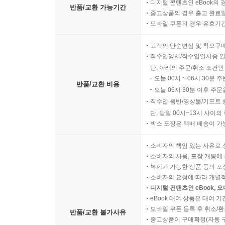
디지털 콘텐츠인 eBook의 
반품/교환 가능기간
중고상품의 경우 출고 완료일
모바일 쿠폰의 경우 유효기간(
고객의 단순변심 및 착오구
직수입양서/직수입일서중 일
단, 아래의 주문/취소 조건인
오늘 00시 ~ 06시 30분 
반품/교환 비용
오늘 06시 30분 이후 주문
직수입 음반/영상물/기프트 
단, 당일 00시~13시 사이
박스 포장은 택배 배송이 가
소비자의 책임 있는 사유로 
소비자의 사용, 포장 개봉에 
복제가 가능한 상품 등의 포장을 
소비자의 요청에 따라 개별
디지털 컨텐츠인 eBook, 
eBook 대여 상품은 대여 기
모바일 쿠폰 등록 후 취소/환
반품/교환 불가사유
중고상품이 구매확정(자동 