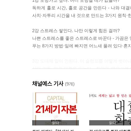
1강 도망가고 싶다. 어디 도망칠 데가 없을까?
독하게 홀로 시간, 홀로 공간을 만든다 - 나와 대
사치·자투리 시간을 내 것으로 만드는 3가지 원칙·한
2강 스트레스 쌓인다. 나만 이렇게 힘든 걸까?
나쁜 스트레스를 좋은 스트레스로 바꾼다 - 가끔은
푸는 8가지 방법·일에 빠지면 어느새 풀려 있다·혼
3강 도대체 일이 안된다. 이 슬럼프를 어떻게 벗어
삶의 리듬, 때의 역학을 읽는다 - 최악의 ‘메모러블
될 때·바쁜 사이클과 느린 사이클을 교
채널예스 기사
·24시간-1주일-1달-1년-3년-10년의 리듬·전성기-
(9개)
4강 할 일이 너무 많다. 어떻게 이 일들을 다 하나?
일을 쳐내는 습관의 힘을 붙여라 - ‘청소파’와 ‘
매기는 7가지 기준·일을 제대로 쳐내기 위한 6가
습관도 들이자
읽다
읽다