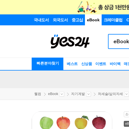
국내도서
외국도서
중고샵
eBook
크레마클럽
C
빠른분야찾기
베스트
신상품
이벤트
바이백
매
웰컴
eBook
자기계발
처세술/삶의자세
소
eB