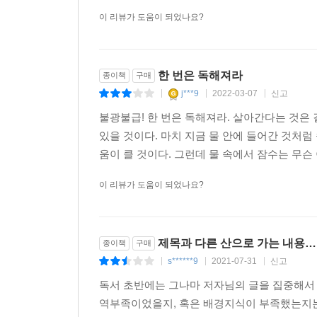
너무 심할 때, 슬럼프에 빠졌을 때, 너무 많은 일에
이 리뷰가 도움이 되었나요?
너무 하찮게 느껴질 때, 외로울 때, 깊은 슬픔이 느
저자는 실제 강의를 들려주듯 10가지 상황에 따른 
대하는 현명한 방법, 때를 읽는 법, 일을 제대로 
한 번은 독해져라
종이책
구매
법칙, 나를 중심으로 세계를 돌리는 법, 진정한 내
j***9
2022-03-07
신고
|
|
|
모두 담겨 있다. “괴로움은 결코 없어지지 않지만
강해질 수 있는 자신만의 원칙들을 세워보라. 스스로
불광불급! 한 번은 독해져라. 살아간다는 것은
사람을 위하여 독해져보라!”
있을 것이다. 마치 지금 물 안에 들어간 것처
움이 클 것이다. 그런데 물 속에서 잠수는 무슨 
이 리뷰가 도움이 되었나요?
제목과 다른 산으로 가는 내용…
종이책
구매
s******9
2021-07-31
신고
|
|
|
독서 초반에는 그나마 저자님의 글을 집중해서
역부족이었을지, 혹은 배경지식이 부족했는지는