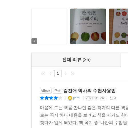
지금껏 찾아온 해법이자 대답이다.
사람들은 김진애 박사를 향해 이렇게 묻곤 한다. “어
박사의 딸도 이렇게 말하곤 한다. “엄마는 멘탈이 
“남들처럼 나도 콤플렉스가 있다. 스트레스도 자주
속상할 때도 많다. 소모되는 느낌에 인간 세계가 싫
역시 사람살이의 온갖 괴로움에서 벗어날 수 없는, 
7
3
누구나 그렇듯 김진애 박사도 숱한 괴로움들과 싸
일이 아니다. 그러나 괴로울 때 흔들릴 때 스스로 
전체 리뷰
(25)
살면서 괴로운 순간은 어느 때고 찾아오게 마련이고
바로 그러한 삶의 순간순간에 어떻게 스스로를 다
1
자기 세계에서 프로로 성장하고자 하는 이들에게 
김진애 박사의 수첩사용법
eBook
구매
“괴로움은 결코 없어지지 않는다.
p***l
2021-01-26
신고
|
|
|
그러나 괴로움을 다스리는 지혜는 커질 수 있다”
마음에 드는 책을 만나면 같은 작가의 다른 책을
흔들림에 대처하기 위한 10가지의 물음, 10가지의 
로는 꼭지 하나 내용을 보려고 책을 사기도 한다
찾다가 알게 되었다. 책 꼭지 중 ‘나만의 수첩을 
김진애 박사는 일하는 사람이라면 누구나 한 번쯤 