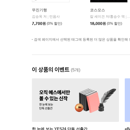
무진기행
코스모스
김승옥 저
민음사
칼 세이건 저/홍승수 역
|
|
7,700
원
(0% 할인)
18,000
원
(0% 할인)
검색 페이지에서 선택된 태그에 등록된 더 많은 상품을 확인해 
이 상품의 이벤트
(5개)
한 눈에 보는 YES24 단독 선출간
e