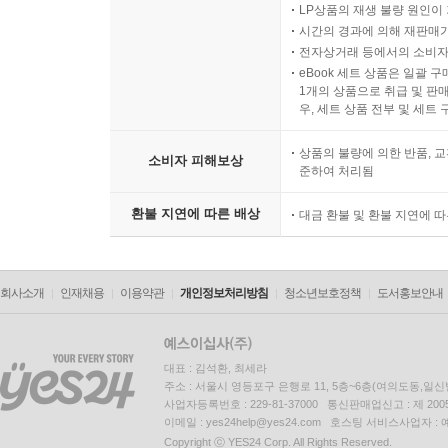
LP상품의 재생 불량 원인이 기
시간의 경과에 의해 재판매가
전자상거래 등에서의 소비자
eBook 세트 상품은 일괄 
1개의 상품으로 취급 및 판매
우, 세트 상품 전부 및 세트
상품의 불량에 의한 반품, 교
소비자 피해보상
준하여 처리됨
환불 지연에 따른 배상
대금 환불 및 환불 지연에 
회사소개
인재채용
이용약관
개인정보처리방침
청소년보호정책
도서홍보안내
대표 : 김석환, 최세라
주소 : 서울시 영등포구 은행로 11, 5층~6층(여의도동,일신
사업자등록번호 : 229-81-37000 통신판매업신고 : 제 200
이메일 : yes24help@yes24.com 호스팅 서비스사업자 :
Copyright ⓒ YES24 Corp. All Rights Reserved.