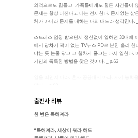
나를 중심으로 세계를 돌린다 - 세상은 나 없이도
외적으로도 힘들고, 가족들에게도 힘든 사건들이 
반세기 파티·나의 달력, 나의 역사·자신만의 테마
문제는 항상 터진다고 나는 전제한다. 문제없는 삶은
체가 아니라 문제를 대하는 나의 태도라 생각한다. _ 
9강 외롭다. 어디 기댈 사람 좀 없을까?
내 편을 만들라 - 내 짝을 내 편으로·부모와 자
스트레스 엄청 받으면서 정신없이 일하던 30대에 
만들려면?·사람을 믿고 또 사람을 믿지 마라·정 내
에서 당차기 짝이 없는 TV뉴스 PD로 분한 홀리 헌
냐는 듯 눈물 닦고 코 힘차게 풀고는 다시 일한다. 
10강 슬프다. 사람이란 왜 이리 허할까?
기만의 독특한 방법을 찾은 것이다. _ p.63
깊은 고픔을 느껴보라 - 몸이 고픈 신호에 귀를 기
고픈 나는 사람답다·슬픔을 느끼는 특별한 능력
일을 떠안지 마라. 혼자 끙끙대지 마라. 자기 능력
말자. _ p.88
끝내며 _ 이 한 번은 독해져본다
출판사 리뷰
사람이 자란다는 뜻은, 좋은 타이밍을 찾아서 나설 
는 판단력이 는다는 뜻일 것이다. 시행착오를 많이 겪
한 번은 독해져라
단순하게 말하자면, 세상에는 두 종류의 사람이 있다. ‘청
“독해져라, 세상이 뭐라 해도
들이는 성향의 사람이고, 요리파는 만들어내는 데 힘