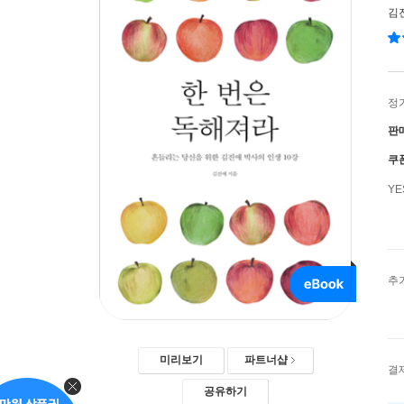
김
정
판
쿠
Y
추
미리보기
파트너샵
결
공유하기