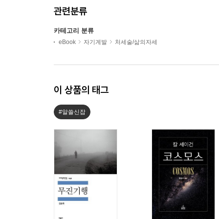
관련분류
카테고리 분류
eBook
자기계발
처세술/삶의자세
이 상품의 태그
#알쓸신잡