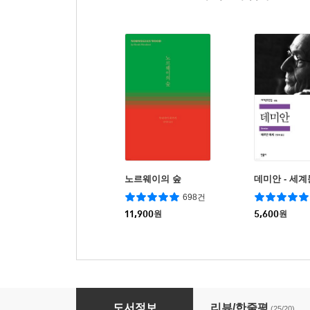
노르웨이의 숲
데미안 - 세계
698건
11,900
원
5,600
원
한 번은 독해져라
도서정보
리뷰/한줄평
(25/20)