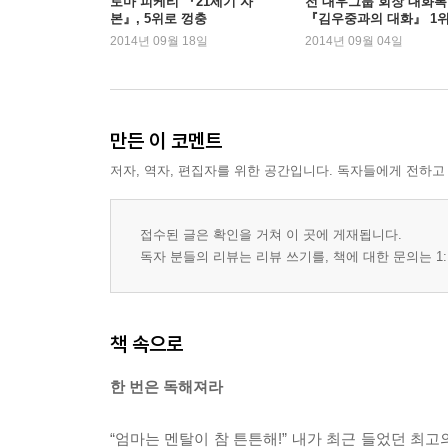
토마 피케티 『21세기 자
전 대우그룹 회장 대화록
본』, 5위로 껑충
『김우중과의 대화』 1
5강 나는 모자란다. 도대체 나에게 능력이 있는 걸까
2014년 09월 18일
2014년 09월 04일
우리는 죽을 때까지 자란다 - 나보다 우수한 사람은
일이다·공부를 너무 잘하면 선택이 줄어든다·‘러
원칙, 놀이를 일로 만드는 원칙·사교 콤플렉스란 
만든 이 코멘트
6강 나는 누구인가? 나는 어떤 일을 해야 할까?
저자, 역자, 편집자를 위한 공간입니다. 독자들에게 전하고
나를 읽는 12가지 질문을 스스로 던져보라 - 하루
돈이 필요한 이유를 대보라·파워가 좋은 이유, 싫
좋은가, 하는 게 좋은가?·정리형인가, 복잡계형인가?
접수된 글은 확인을 거쳐 이 곳에 게재됩니다.
후의 나는 하루를 어떻게 보내고 있을까?·운명처럼
독자 분들의 리뷰는 리뷰 쓰기를, 책에 대한 문의는 1:
7강 나도 인정받고 싶다. 어떻게 인정받을 수 있을까
‘주목의 법칙’을 익혀라 - ‘쓸모’ 있을 때, ‘
책 속으로
인정받으려면 먼저 남을 인정하라·어떤 경우에나 
먹기 시작하면, 드디어 큰 것이다·비판하는 법과 비
한 번은 독해져라
8강 나는 하찮다. 과연 나는 필요한 존재일까?
“엄마는 멘탈이 참 튼튼해!” 내가 최근 들었던 최고