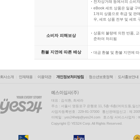
전자상거래 등에서의 소비자
eBook 세트 상품은 일괄 
1개의 상품으로 취급 및 판매
우, 세트 상품 전부 및 세트
상품의 불량에 의한 반품, 교
소비자 피해보상
준하여 처리됨
환불 지연에 따른 배상
대금 환불 및 환불 지연에 
회사소개
인재채용
이용약관
개인정보처리방침
청소년보호정책
도서홍보안내
대표 : 김석환, 최세라
주소 : 서울시 영등포구 은행로 11, 5층~6층(여의도동,일신
사업자등록번호 : 229-81-37000 통신판매업신고 : 제 200
이메일 : yes24help@yes24.com 호스팅 서비스사업자 :
Copyright ⓒ YES24 Corp. All Rights Reserved.