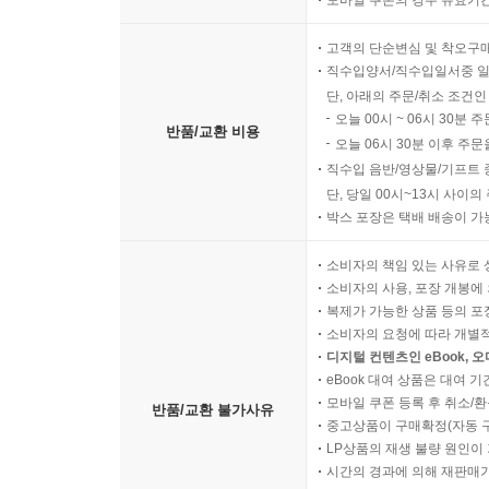
모바일 쿠폰의 경우 유효기간(
고객의 단순변심 및 착오구
직수입양서/직수입일서중 일
단, 아래의 주문/취소 조건인
오늘 00시 ~ 06시 30분 
반품/교환 비용
오늘 06시 30분 이후 주문
직수입 음반/영상물/기프트 
단, 당일 00시~13시 사이
박스 포장은 택배 배송이 가
소비자의 책임 있는 사유로 
소비자의 사용, 포장 개봉에 
복제가 가능한 상품 등의 포장을 
소비자의 요청에 따라 개별
디지털 컨텐츠인 eBook, 
eBook 대여 상품은 대여 기
모바일 쿠폰 등록 후 취소/환
반품/교환 불가사유
중고상품이 구매확정(자동 
LP상품의 재생 불량 원인이 기
시간의 경과에 의해 재판매가