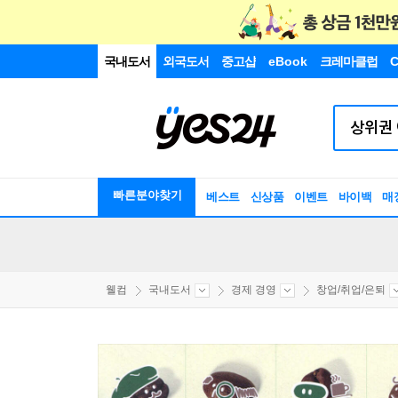
국내도서
외국도서
중고샵
eBook
크레마클럽
C
빠른분야찾기
베스트
신상품
이벤트
바이백
매
웰컴
국내도서
경제 경영
창업/취업/은퇴