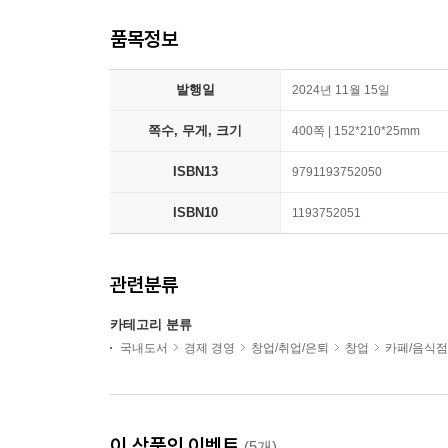
품목정보
발행일
2024년 11월 15일
쪽수, 무게, 크기
400쪽 | 152*210*25mm
ISBN13
9791193752050
ISBN10
1193752051
관련분류
카테고리 분류
국내도서
경제 경영
창업/취업/은퇴
창업
카페/음식점
이 상품의 이벤트
(5개)