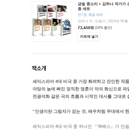
금빛 종소리 + 김하나 작가가 
종 세트
전7권, 묶음 세트
김하나 저
민음사
2024년 06월
|
|
72,450
원
(10% 할인)
카트에 넣기
책소개
셰익스피어 4대 비극 중 가장 화려하고 잔인한 작
야망의 늪에 빠진 정직한 영혼이 악의 화신으로 파
전광석화 같은 극의 흐름과 시적인 대사를 그대로 
“인생이란 그림자가 걷는 것, 배우처럼 무대에서 
셰익스피어 4대 비극 중 하나인 『맥베스』가 민음