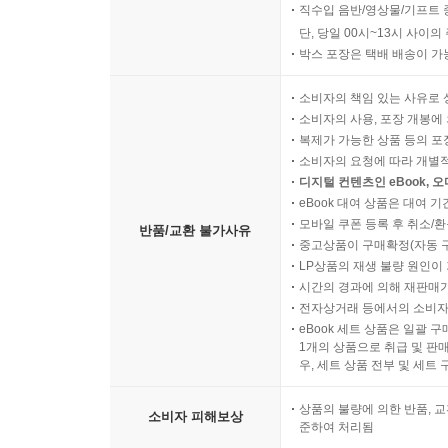
직수입 음반/영상물/기프트 
단, 당일 00시~13시 사이
박스 포장은 택배 배송이 가
소비자의 책임 있는 사유로 
소비자의 사용, 포장 개봉에 
복제가 가능한 상품 등의 포장을 
소비자의 요청에 따라 개별
디지털 컨텐츠인 eBook, 
eBook 대여 상품은 대여 기
모바일 쿠폰 등록 후 취소/환
반품/교환 불가사유
중고상품이 구매확정(자동 
LP상품의 재생 불량 원인이 기
시간의 경과에 의해 재판매가
전자상거래 등에서의 소비자
eBook 세트 상품은 일괄 
1개의 상품으로 취급 및 판매
우, 세트 상품 전부 및 세트
상품의 불량에 의한 반품, 교
소비자 피해보상
준하여 처리됨