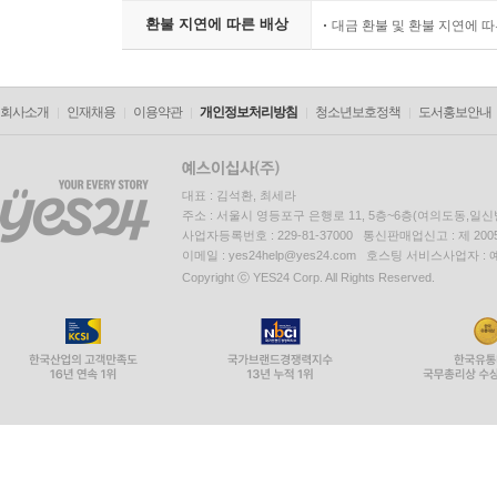
환불 지연에 따른 배상
대금 환불 및 환불 지연에 
회사소개
인재채용
이용약관
개인정보처리방침
청소년보호정책
도서홍보안내
대표 : 김석환, 최세라
주소 : 서울시 영등포구 은행로 11, 5층~6층(여의도동,일신
사업자등록번호 : 229-81-37000 통신판매업신고 : 제 200
이메일 : yes24help@yes24.com 호스팅 서비스사업자 :
Copyright ⓒ YES24 Corp. All Rights Reserved.