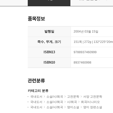
품목정보
발행일
2004년 03월 15일
쪽수, 무게, 크기
151쪽 | 272g | 132*225*20
ISBN13
9788937460999
ISBN10
8937460998
관련분류
카테고리 분류
국내도서
소설/시/희곡
고전문학
서양 고전문학
국내도서
소설/시/희곡
시/희곡
희곡/시나리오
국내도서
소설/시/희곡
영미소설
영미 장편소설