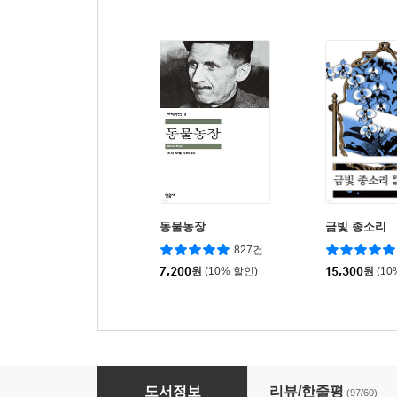
동물농장
금빛 종소리
827건
7,200
원
(10% 할인)
15,300
원
(10
맥베스
도서정보
리뷰/한줄평
(97/60)