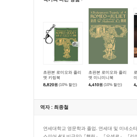
초판본 로미오와 줄리
초판본 로미오와 줄리
엣 키링북
엣 미니미니북
8,820
원
(10% 할인)
4,410
원
(10% 할인)
4
역자 : 최종철
연세대학교 영문학과 졸업. 연세대 및 미네소
스피어 4대 비극인)『햄릿』,『오셀로』,『리