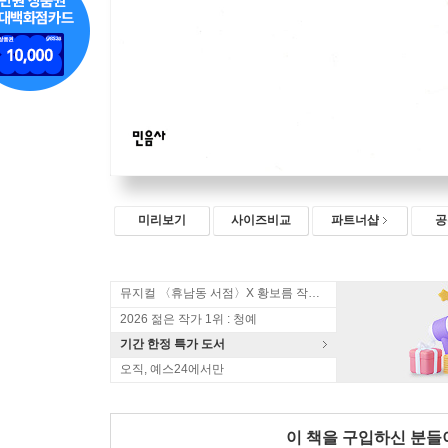
미리보기
사이즈비교
파트너샵
공
뮤지컬 〈휴남동 서점〉X 황보름 작가 북토크
2026 젊은 작가 1위 : 청예
기간 한정 특가 도서
오직, 예스24에서만
이 책을 구입하신 분