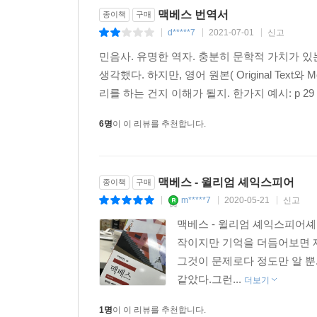
맥베스 번역서
종이책
구매
d*****7
2021-07-01
신고
|
|
|
민음사. 유명한 역자. 충분히 문학적 가치가 
생각했다. 하지만, 영어 원본( Original Tex
리를 하는 건지 이해가 될지. 한가지 예시: p 2
6명
이 이 리뷰를 추천합니다.
맥베스 - 윌리엄 셰익스피어
종이책
구매
m*****7
2020-05-21
신고
|
|
|
맥베스 - 윌리엄 셰익스피어
작이지만 기억을 더듬어보면 제
그것이 문제로다 정도만 알 뿐
같았다.그런...
더보기
1명
이 이 리뷰를 추천합니다.