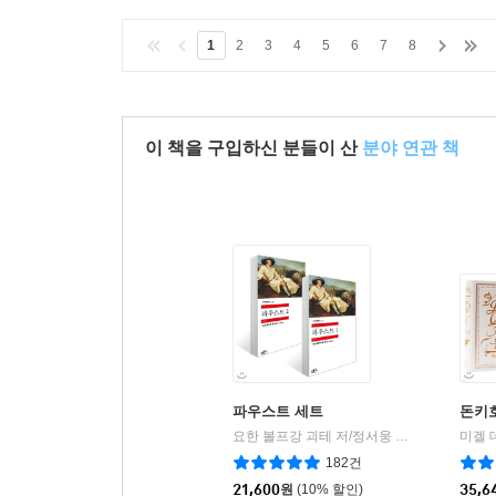
1
2
3
4
5
6
7
8
이 책을 구입하신 분들이 산
분야 연관 책
파우스트 세트
돈키
요한 볼프강 괴테 저/정서웅 역
민음사
|
182건
21,600
원
(10% 할인)
35,6