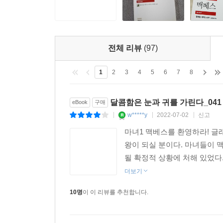
전체 리뷰
(97)
1
2
3
4
5
6
7
8
달콤함은 눈과 귀를 가린다_041 
eBook
구매
w*****y
2022-07-02
신고
|
|
|
마녀1 맥베스를 환영하라! 글
왕이 되실 분이다. 마녀들이 
될 확정적 상황에 처해 있었다.
더보기
10명
이 이 리뷰를 추천합니다.