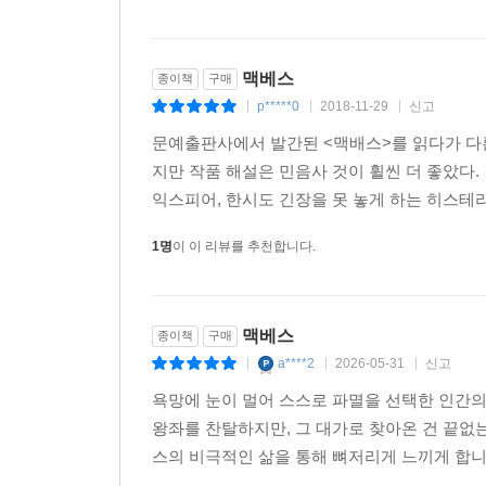
맥베스
종이책
구매
p*****0
2018-11-29
신고
|
|
|
문예출판사에서 발간된 <맥배스>를 읽다가 다른
지만 작품 해설은 민음사 것이 휠씬 더 좋았다. 
익스피어, 한시도 긴장을 못 놓게 하는 히스테리
1명
이 이 리뷰를 추천합니다.
맥베스
종이책
구매
a****2
2026-05-31
신고
|
|
|
욕망에 눈이 멀어 스스로 파멸을 선택한 인간의
왕좌를 찬탈하지만, 그 대가로 찾아온 건 끝없
스의 비극적인 삶을 통해 뼈저리게 느끼게 합니다