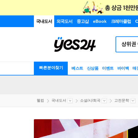
국내도서
외국도서
중고샵
eBook
크레마클럽
C
빠른분야찾기
베스트
신상품
이벤트
바이백
매
웰컴
국내도서
소설/시/희곡
고전문학