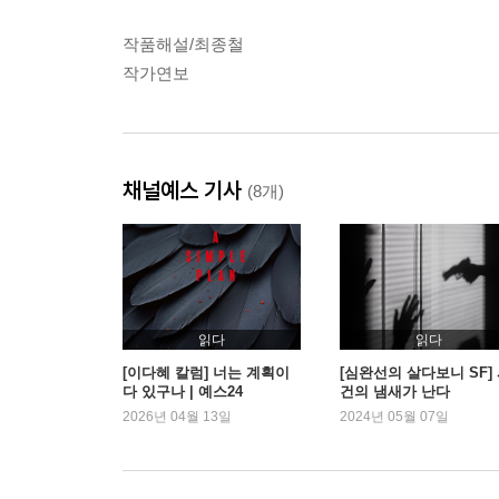
작품해설/최종철
작가연보
채널예스 기사
(8개)
읽다
읽다
[이다혜 칼럼] 너는 계획이
[심완선의 살다보니 SF]
다 있구나 | 예스24
건의 냄새가 난다
2026년 04월 13일
2024년 05월 07일