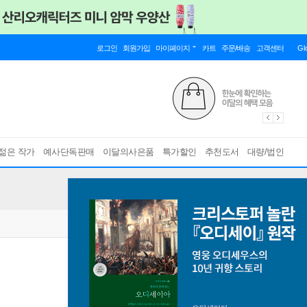
로그인
회원가입
마이페이지
카트
주문/배송
고객센터
Gl
젊은 작가
예사단독판매
이달의사은품
특가할인
추천도서
대량/법인