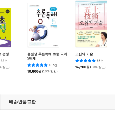
초 완성
용선생 추론독해 초등 국어
오십의 기술
5단계
83건
65건
167건
% 할인)
16,200
원
(10% 할인)
10,800
원
(10% 할인)
배송/반품/교환