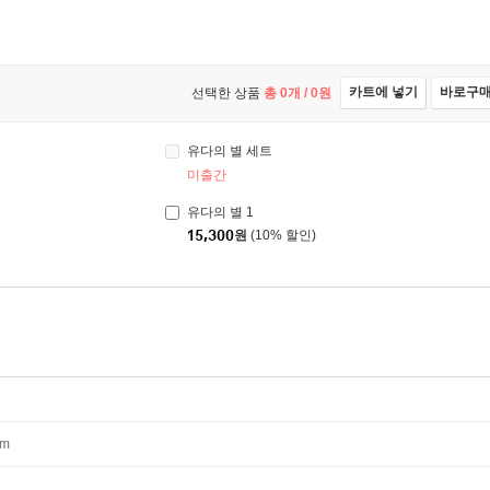
카트에 넣기
바로구
선택한 상품
총
0
개 /
0
원
유다의 별 세트
미출간
유다의 별 1
15,300
원
(10% 할인)
mm