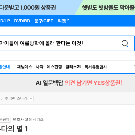
D/LP
DVD/BD
문구
/GIFT
티켓
장안내
채널예스
사락
예스펀딩
클래스24
독서유형검사
RBTI Lab
독서유형검사
AI 일문백답
의견 남기면 YES상품권!
추리/미스터리
변호사 고진 시리즈
득공제
다의 별 1