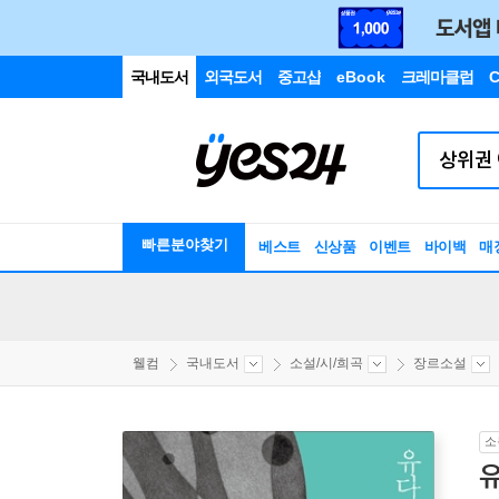
국내도서
외국도서
중고샵
eBook
크레마클럽
C
빠른분야찾기
베스트
신상품
이벤트
바이백
매
웰컴
국내도서
소설/시/희곡
장르소설
소
유