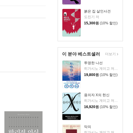
붉은 집 살인사건
도진기 저
15,300
원
(10% 할인)
이 분야 베스트셀러
더보기
투명한 나선
히가시노 게이고 저/김선영 역
19,800
원
(10% 할인)
용의자 X의 헌신
히가시노 게이고 저/양억관 역
16,920
원
(10% 할인)
악의
히가시노 게이고 저/양윤옥 역