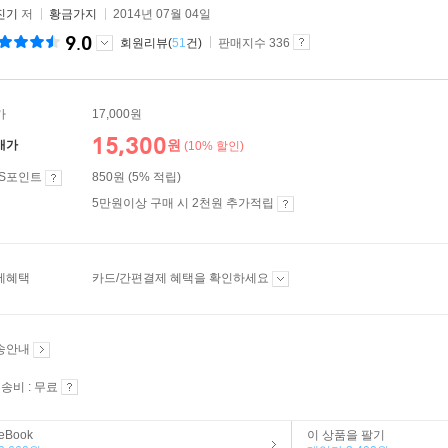
진기
저
황금가지
2014년 07월 04일
9.0
회원리뷰(
51
건)
판매지수 336
가
17,000원
15,300
원
매가
(10% 할인)
ES포인트
850원 (5% 적립)
5만원이상 구매 시 2천원 추가적립
제혜택
카드/간편결제 혜택을 확인하세요
송안내
송비 : 무료
eBook
이 상품을 팔기