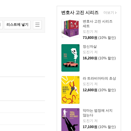
변호사 고진 시리즈
더보기
변호사 고진 시리즈
매
리스트에 넣기
세트
도진기 저
73,800
원
(10% 할인)
정신자살
도진기 저
16,200
원
(10% 할인)
라 트라비아타의 초상
도진기 저
12,600
원
(10% 할인)
악마는 법정에 서지
않는다
도진기 저
17,100
원
(10% 할인)