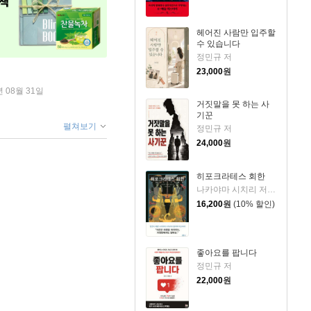
헤어진 사람만 입주할
수 있습니다
정민규 저
23,000
원
년 08월 31일
거짓말을 못 하는 사
기꾼
펼쳐보기
정민규 저
24,000
원
히포크라테스 회한
나카야마 시치리 저/민경욱 역
16,200
원
(10% 할인)
좋아요를 팝니다
정민규 저
22,000
원