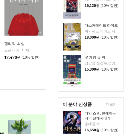
15,120
원
(10% 할인)
매스커레이드 라이프
히가시노 게이고 저/김은모 역
18,000
원
(10% 할인)
합리적 의심
도진기 저
비채
|
12,420
원
(10% 할인)
굿 게임 굿 럭
장강명,전건우,정명섭,정해연,조영주 저
15,300
원
(10% 할인)
이 분야 신상품
더보기
다잉 스완, 친애하는
나의 살해자에게
송대길 저
16,650
원
(10% 할인)