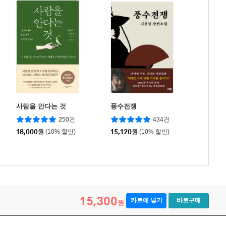
사람을 안다는 것
풍수전쟁
250건
434건
18,000
원
(10% 할인)
15,120
원
(10% 할인)
15,300
카트에 넣기
바로구매
원