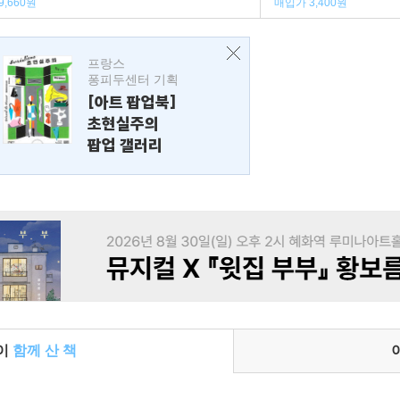
9,660원
매입가 3,400원
프랑스
퐁피두센터 기획
[아트 팝업북]
초현실주의
팝업 갤러리
들이
함께 산 책