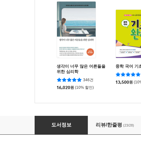
생각이 너무 많은 어른들을
중학 국어 기
위한 심리학
346건
13,500
원
(10
16,020
원
(10% 할인)
유다의 별 1
도서정보
리뷰/한줄평
(23/28)