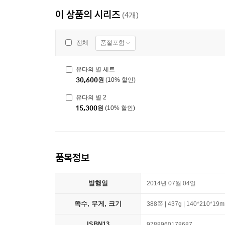
이 상품의 시리즈
(4개)
품절포함
전체
유다의 별 세트
30,600
원
(10% 할인)
유다의 별 2
15,300
원
(10% 할인)
품목정보
발행일
2014년 07월 04일
쪽수, 무게, 크기
388쪽 | 437g | 140*210*19
ISBN13
9788960178687