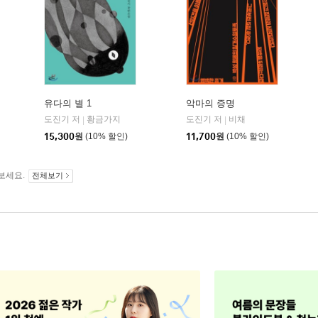
유다의 별 1
악마의 증명
도진기 저
황금가지
도진기 저
비채
|
|
15,300
원
(10% 할인)
11,700
원
(10% 할인)
보세요.
전체보기