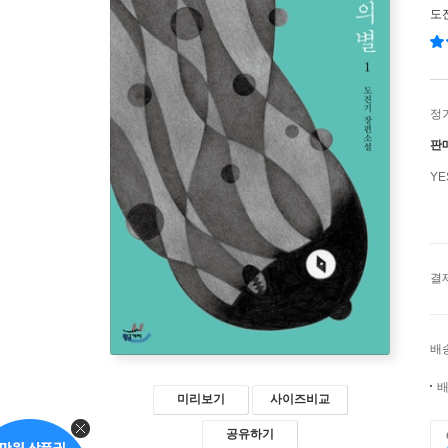
도
정
판
Y
결
배
배
미리보기
사이즈비교
공유하기