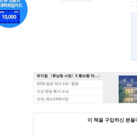
뮤지컬 〈휴남동 서점〉X 황보름 작가 북토크
2026 젊은 작가 1위 : 청예
기간 한정 특가 도서
오직, 예스24에서만
이 책을 구입하신 분